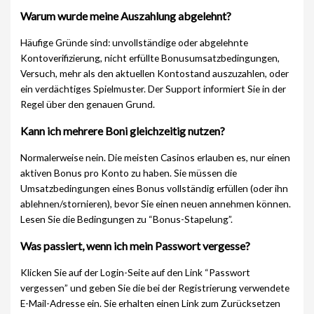
Warum wurde meine Auszahlung abgelehnt?
Häufige Gründe sind: unvollständige oder abgelehnte
Kontoverifizierung, nicht erfüllte Bonusumsatzbedingungen,
Versuch, mehr als den aktuellen Kontostand auszuzahlen, oder
ein verdächtiges Spielmuster. Der Support informiert Sie in der
Regel über den genauen Grund.
Kann ich mehrere Boni gleichzeitig nutzen?
Normalerweise nein. Die meisten Casinos erlauben es, nur einen
aktiven Bonus pro Konto zu haben. Sie müssen die
Umsatzbedingungen eines Bonus vollständig erfüllen (oder ihn
ablehnen/stornieren), bevor Sie einen neuen annehmen können.
Lesen Sie die Bedingungen zu “Bonus-Stapelung”.
Was passiert, wenn ich mein Passwort vergesse?
Klicken Sie auf der Login-Seite auf den Link “Passwort
vergessen” und geben Sie die bei der Registrierung verwendete
E-Mail-Adresse ein. Sie erhalten einen Link zum Zurücksetzen