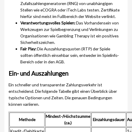
Zufallszahlengeneratoren (RNG) von unabhängigen
Stellen wie eCOGRA oder iTech Labs testen. Zertifikate
hierfür sind meist im Fußbereich der Website verlinkt.
Verantwortungsvolles Spielen:
Das Vorhandensein von
Werkzeugen zur Spielbegrenzung und Verlinkungen zu
Organisationen wie Gambling Therapy ist ein positives
Sicherheitszeichen.
Fair Play:
Die Auszahlungsquoten (RTP) der Spiele
sollten öffentlich einsehbar sein, entweder im Spielinfo-
Bereich oder in den AGB.
Ein- und Auszahlungen
Ein schneller und transparenter Zahlungsverkehr ist
entscheidend. Die folgende Tabelle gibt einen Überblick über
typische Optionen und Zeiten. Die genauen Bedingungen
können variieren.
Mindest-/Höchstsumme
Methode
Einzahlungsdauer
Au
(ca.)
Kredit-/Debitkarte
1–