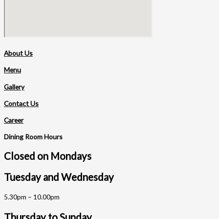
About Us
Menu
Gallery
Contact Us
Career
Dining Room Hours
Closed on Mondays
Tuesday and Wednesday
5.30pm – 10.00pm
Thursday to Sunday