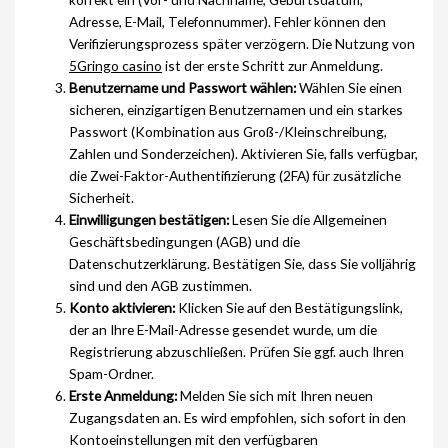
Adresse, E-Mail, Telefonnummer). Fehler können den
Verifizierungsprozess später verzögern. Die Nutzung von
5Gringo casino
ist der erste Schritt zur Anmeldung.
Benutzername und Passwort wählen:
Wählen Sie einen
sicheren, einzigartigen Benutzernamen und ein starkes
Passwort (Kombination aus Groß-/Kleinschreibung,
Zahlen und Sonderzeichen). Aktivieren Sie, falls verfügbar,
die Zwei-Faktor-Authentifizierung (2FA) für zusätzliche
Sicherheit.
Einwilligungen bestätigen:
Lesen Sie die Allgemeinen
Geschäftsbedingungen (AGB) und die
Datenschutzerklärung. Bestätigen Sie, dass Sie volljährig
sind und den AGB zustimmen.
Konto aktivieren:
Klicken Sie auf den Bestätigungslink,
der an Ihre E-Mail-Adresse gesendet wurde, um die
Registrierung abzuschließen. Prüfen Sie ggf. auch Ihren
Spam-Ordner.
Erste Anmeldung:
Melden Sie sich mit Ihren neuen
Zugangsdaten an. Es wird empfohlen, sich sofort in den
Kontoeinstellungen mit den verfügbaren