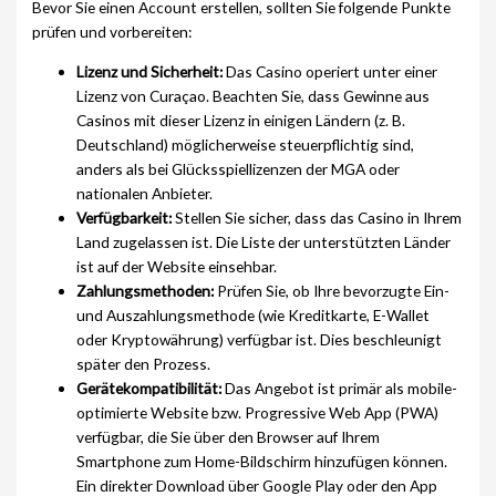
Bevor Sie einen Account erstellen, sollten Sie folgende Punkte
prüfen und vorbereiten:
Lizenz und Sicherheit:
Das Casino operiert unter einer
Lizenz von Curaçao. Beachten Sie, dass Gewinne aus
Casinos mit dieser Lizenz in einigen Ländern (z. B.
Deutschland) möglicherweise steuerpflichtig sind,
anders als bei Glücksspiellizenzen der MGA oder
nationalen Anbieter.
Verfügbarkeit:
Stellen Sie sicher, dass das Casino in Ihrem
Land zugelassen ist. Die Liste der unterstützten Länder
ist auf der Website einsehbar.
Zahlungsmethoden:
Prüfen Sie, ob Ihre bevorzugte Ein-
und Auszahlungsmethode (wie Kreditkarte, E-Wallet
oder Kryptowährung) verfügbar ist. Dies beschleunigt
später den Prozess.
Gerätekompatibilität:
Das Angebot ist primär als mobile-
optimierte Website bzw. Progressive Web App (PWA)
verfügbar, die Sie über den Browser auf Ihrem
Smartphone zum Home-Bildschirm hinzufügen können.
Ein direkter Download über Google Play oder den App