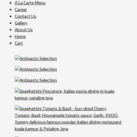
A La Carte Menu
Career
Contact Us
Gallery
About Us
Home
Cart