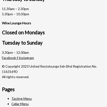
11.30am – 2.30pm
5.30pm – 10.30pm
Wine Lounge Hours
Closed on Mondays
Tuesday to Sunday
3.30pm – 12.00am
Facebook-f
Instagram
© Copyright 2023 United Restolounge Sdn Bhd Registration No.
1163169D
All rights reserved.
Pages
Tasting Menu
Cellar Menu