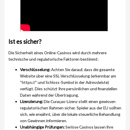
Ist es sicher?
Die Sicherheit eines Online-Casinos wird durch mehrere
technische und regulatorische Faktoren bestimmt:
Verschlüsselung:
Achten Sie darauf, dass die gesamte
Website über eine SSL-Verschlüsselung (erkennbar am
“https://” und Schloss-Symbol in der Adressleiste)
verfügt. Dies schützt Ihre persönlichen und finanziellen
Daten während der Übertragung.
Lizenzierung:
Die Curaçao-Lizenz stellt einen gewissen
regulatorischen Rahmen sicher. Spieler aus der EU sollten
sich, wie erwähnt, über die lokale steuerliche Behandlung
von Gewinnen informieren.
Unabhängige Prüfungen:
Seriöse Casinos lassen ihre