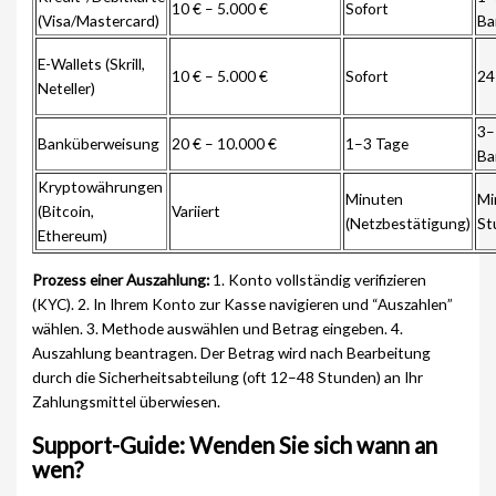
10 € – 5.000 €
Sofort
(Visa/Mastercard)
Ba
E-Wallets (Skrill,
10 € – 5.000 €
Sofort
24
Neteller)
3–
Banküberweisung
20 € – 10.000 €
1–3 Tage
Ba
Kryptowährungen
Minuten
Mi
(Bitcoin,
Variiert
(Netzbestätigung)
St
Ethereum)
Prozess einer Auszahlung:
1. Konto vollständig verifizieren
(KYC). 2. In Ihrem Konto zur Kasse navigieren und “Auszahlen”
wählen. 3. Methode auswählen und Betrag eingeben. 4.
Auszahlung beantragen. Der Betrag wird nach Bearbeitung
durch die Sicherheitsabteilung (oft 12–48 Stunden) an Ihr
Zahlungsmittel überwiesen.
Support-Guide: Wenden Sie sich wann an
wen?