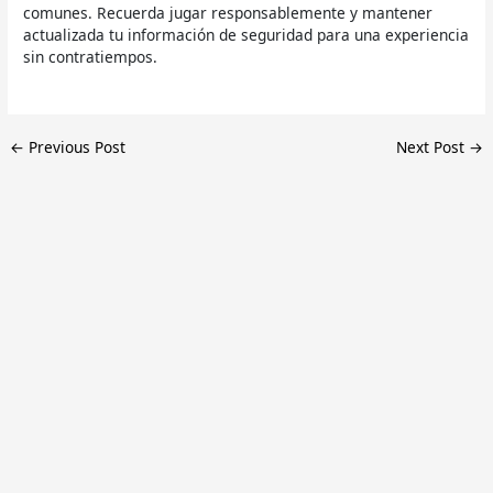
comunes. Recuerda jugar responsablemente y mantener
actualizada tu información de seguridad para una experiencia
sin contratiempos.
←
Previous Post
Next Post
→