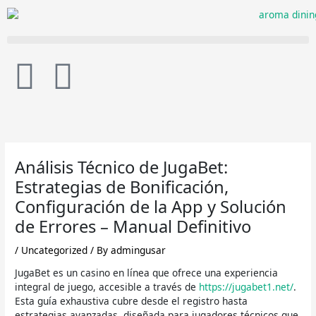
Skip
to
content
F
I
a
n
c
s
Análisis Técnico de JugaBet:
e
t
Estrategias de Bonificación,
b
a
Configuración de la App y Solución
de Errores – Manual Definitivo
o
g
/
Uncategorized
/ By
admingusar
o
r
JugaBet es un casino en línea que ofrece una experiencia
integral de juego, accesible a través de
https://jugabet1.net/
.
Esta guía exhaustiva cubre desde el registro hasta
estrategias avanzadas, diseñada para jugadores técnicos que