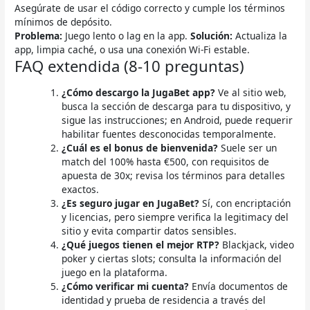
Asegúrate de usar el código correcto y cumple los términos
mínimos de depósito.
Problema:
Juego lento o lag en la app.
Solución:
Actualiza la
app, limpia caché, o usa una conexión Wi-Fi estable.
FAQ extendida (8-10 preguntas)
¿Cómo descargo la JugaBet app?
Ve al sitio web,
busca la sección de descarga para tu dispositivo, y
sigue las instrucciones; en Android, puede requerir
habilitar fuentes desconocidas temporalmente.
¿Cuál es el bonus de bienvenida?
Suele ser un
match del 100% hasta €500, con requisitos de
apuesta de 30x; revisa los términos para detalles
exactos.
¿Es seguro jugar en JugaBet?
Sí, con encriptación
y licencias, pero siempre verifica la legitimacy del
sitio y evita compartir datos sensibles.
¿Qué juegos tienen el mejor RTP?
Blackjack, video
poker y ciertas slots; consulta la información del
juego en la plataforma.
¿Cómo verificar mi cuenta?
Envía documentos de
identidad y prueba de residencia a través del