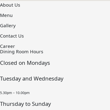
About Us
Menu
Gallery
Contact Us
Career
Dining Room Hours
Closed on Mondays
Tuesday and Wednesday
5.30pm – 10.00pm
Thursday to Sunday