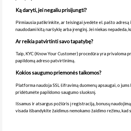
Ką daryti, jei negaliu prisijungti?
Pirmiausia patikrinkite, ar teisingai įvedėte el. pašto adresą 
naudodami kitą naršyklę arba įrenginį. Jei niekas nepadeda, k
Ar reikia patvirtinti savo tapatybę?
Taip, KYC (Know Your Customer) procedūra yra privaloma pri
papildomą adreso patvirtinimą.
Kokios saugumo priemonės taikomos?
Platforma naudoja SSL šifravimą duomenų apsaugai, o jums k
pridėtumėte papildomo saugumo sluoksnį.
Išsamus ir atsargus požiūris į registraciją, bonusų naudojim
visada išbandykite žaidimus nemokamo žaidimo režimu, kad s