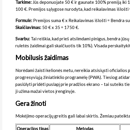
Tarkime:
Jūs deponuojate 50 € ir gaunate 100% premiją iki 100
100 €. Premijos sąlygose nurodyta, kad reikalavimas išlošti 
Formulė:
Premijos suma € x Reikalavimas išlošti = Bendra suma
Skaičiavimas:
50 € x 35 = 1750 €.
Svarbu:
Tai reiškia, kad prieš atsiimdami pinigus, bendra jūsų s
ruletės žaidimai gali skaičiuotis tik 10%). Visada perskaityki
Mobilusis žaidimas
Norėdami žaisti kelionės metu, nereikia atsisiųsti oficialios 
progresyviąją žiniatinklio programėlę (PWA). Tiesiog atidaryki
pasiūlyti pridėti puslapį prie pradžios ekrano – tai suteiks t
ji užima mažai vietos įrenginyje.
Gera žinoti
Mokėjimo operacijų greitis gali labai skirtis. Žemiau pateikt
Operacijos tipas
Metodas