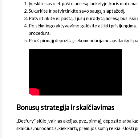
Įveskite savo el. pašto adresą laukelyje, kuris matoma
Sukurkite ir patvirtinkite savo saugų slaptažodį.
Patvirtinkite el. paštą. Į jūsų nurodytą adresą bus iš
Po sėkmingo aktyvavimo galėsite atlikti prisijungimą. 
procedūra.
Prieš pirmąjį depozitą, rekomenduojame apsilankyti pa
Bonusų strategija ir skaičiavimas
„Betfury“ siūlo įvairias akcijas, pvz., pirmąjį depozito arba 
skaičius, nurodantis, kiek kartų premijos sumą reikia išlošti p