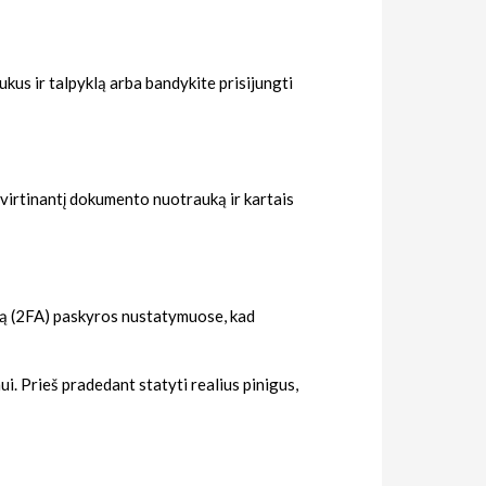
pukus ir talpyklą arba bandykite prisijungti
virtinantį dokumento nuotrauką ir kartais
ją (2FA) paskyros nustatymuose, kad
i. Prieš pradedant statyti realius pinigus,