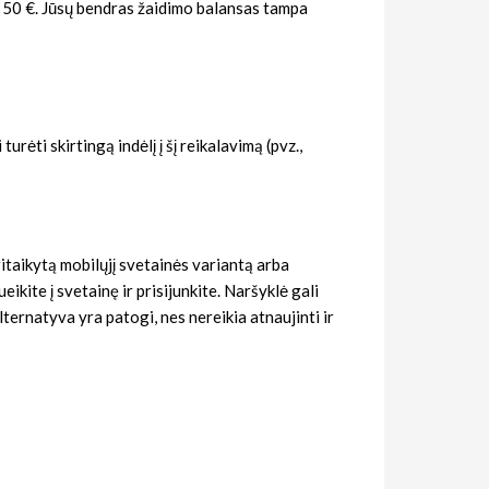
ar 50 €. Jūsų bendras žaidimo balansas tampa
urėti skirtingą indėlį į šį reikalavimą (pvz.,
ritaikytą mobilųjį svetainės variantą arba
ikite į svetainę ir prisijunkite. Naršyklė gali
lternatyva yra patogi, nes nereikia atnaujinti ir