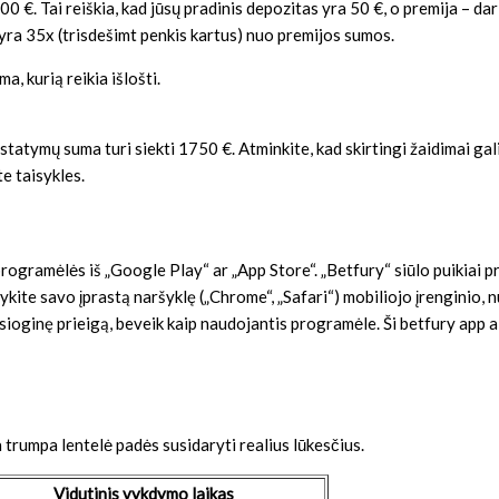
 €. Tai reiškia, kad jūsų pradinis depozitas yra 50 €, o premija – d
yra 35x (trisdešimt penkis kartus) nuo premijos sumos.
, kurią reikia išlošti.
tatymų suma turi siekti 1750 €. Atminkite, kad skirtingi žaidimai gali t
te taisykles.
programėlės iš „Google Play“ ar „App Store“. „Betfury“ siūlo puikiai p
te savo įprastą naršyklę („Chrome“, „Safari“) mobiliojo įrenginio, nue
iesioginę prieigą, beveik kaip naudojantis programėle. Ši betfury app a
a trumpa lentelė padės susidaryti realius lūkesčius.
Vidutinis vykdymo laikas