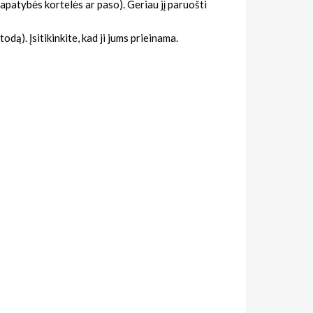
apatybės kortelės ar paso). Geriau jį paruošti
ą). Įsitikinkite, kad ji jums prieinama.