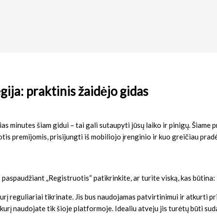
gija: praktinis žaidėjo gidas
kias minutes šiam gidui – tai gali sutaupyti jūsų laiko ir pinigų. Šiam
is premijomis, prisijungti iš mobiliojo įrenginio ir kuo greičiau pradėt
aspaudžiant „Registruotis“ patikrinkite, ar turite viską, kas būtina:
urį reguliariai tikrinate. Jis bus naudojamas patvirtinimui ir atkurti pr
urį naudojate tik šioje platformoje. Idealiu atveju jis turėtų būti sudar