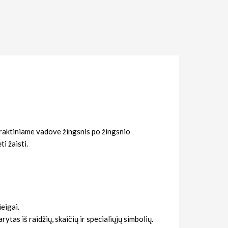
e praktiniame vadove žingsnis po žingsnio
i žaisti.
ieigai.
ytas iš raidžių, skaičių ir specialiųjų simbolių.