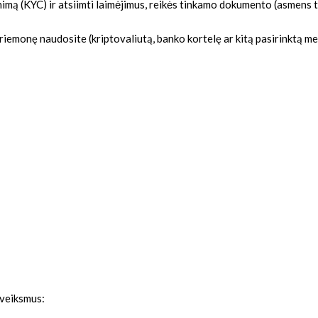
inimą (KYC) ir atsiimti laimėjimus, reikės tinkamo dokumento (asmens t
monę naudosite (kriptovaliutą, banko kortelę ar kitą pasirinktą metod
 veiksmus: