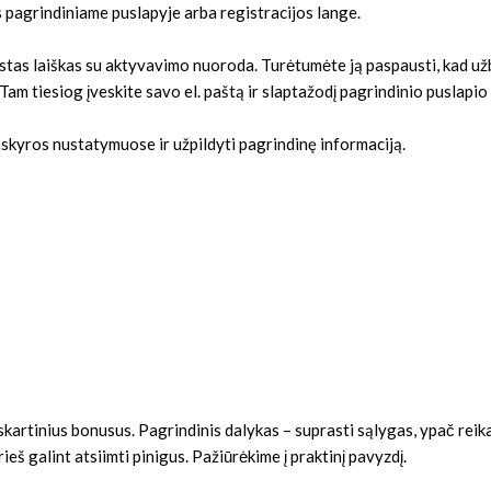
s pagrindiniame puslapyje arba registracijos lange.
siųstas laiškas su aktyvavimo nuoroda. Turėtumėte ją paspausti, kad u
Tam tiesiog įveskite savo el. paštą ir slaptažodį pagrindinio puslapi
skyros nustatymuose ir užpildyti pagrindinę informaciją.
kaskartinius bonusus. Pagrindinis dalykas – suprasti sąlygas, ypač rei
rieš galint atsiimti pinigus. Pažiūrėkime į praktinį pavyzdį.