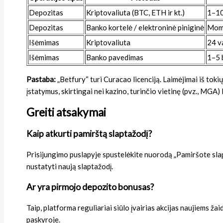
Depozitas
Kriptovaliuta (BTC, ETH ir kt.)
1–10
Depozitas
Banko kortelė / elektroninė piniginė
Mome
Išėmimas
Kriptovaliuta
24 v
Išėmimas
Banko pavedimas
1–5 
Pastaba:
„Betfury“ turi Curacao licenciją. Laimėjimai iš tok
įstatymus, skirtingai nei kazino, turinčio vietinę (pvz., MGA) l
Greiti atsakymai
Kaip atkurti pamirštą slaptažodį?
Prisijungimo puslapyje spustelėkite nuorodą „Pamiršote slapta
nustatyti naują slaptažodį.
Ar yra pirmojo depozito bonusas?
Taip, platforma reguliariai siūlo įvairias akcijas naujiems ža
paskyroje.