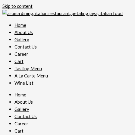
Skip to content
Home
About Us
Gallery
Contact Us
Career
Cart
Tasting Menu
A La Carte Menu
Wine List
Home
About Us
Gallery
Contact Us
Career
Cart