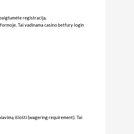
žbaigtumėte registraciją.
o formoje. Tai vadinama casino betfury login
kalavimą išlošti (wagering requirement). Tai