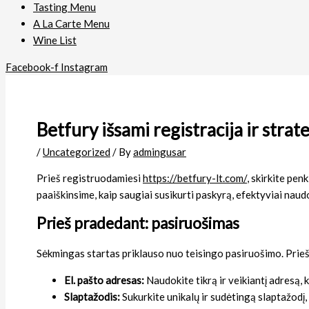
Tasting Menu
A La Carte Menu
Wine List
Facebook-f
Instagram
Betfury išsami registracija ir strate
/
Uncategorized
/ By
admingusar
Prieš registruodamiesi
https://betfury-lt.com/
, skirkite pen
paaiškinsime, kaip saugiai susikurti paskyrą, efektyviai naudot
Prieš pradedant: pasiruošimas
Sėkmingas startas priklauso nuo teisingo pasiruošimo. Prieš p
El. pašto adresas:
Naudokite tikrą ir veikiantį adresą, k
Slaptažodis:
Sukurkite unikalų ir sudėtingą slaptažodį, k