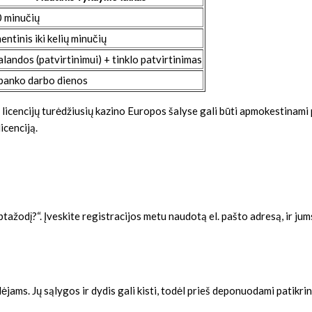
 minučių
ntinis iki kelių minučių
alandos (patvirtinimui) + tinklo patvirtinimas
banko darbo dienos
ių licencijų turėdžiusių kazino Europos šalyse gali būti apmokestinam
icenciją.
žodį?“. Įveskite registracijos metu naudotą el. pašto adresą, ir jums 
idėjams. Jų sąlygos ir dydis gali kisti, todėl prieš deponuodami patikr