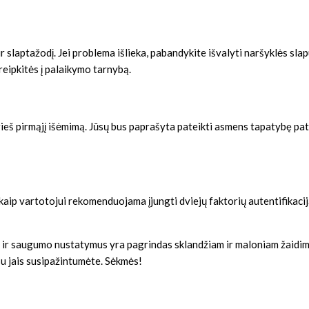
ir slaptažodį. Jei problema išlieka, pabandykite išvalyti naršyklės sla
reipkitės į palaikymo tarnybą.
eš pirmąjį išėmimą. Jūsų bus paprašyta pateikti asmens tapatybę pat
aip vartotojui rekomenduojama įjungti dviejų faktorių autentifikaci
ą ir saugumo nustatymus yra pagrindas sklandžiam ir maloniam žaidimu
u jais susipažintumėte. Sėkmės!