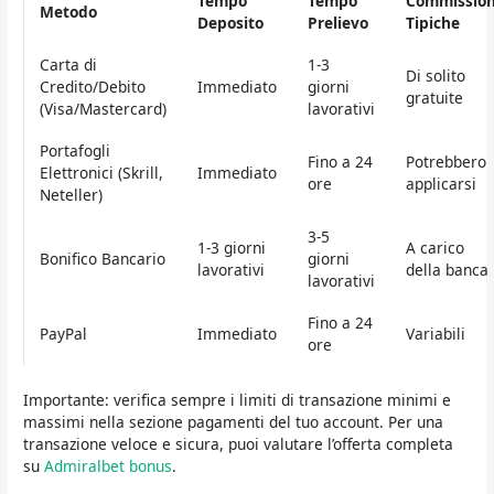
Tempo
Tempo
Commission
Metodo
Deposito
Prelievo
Tipiche
Carta di
1-3
Di solito
Credito/Debito
Immediato
giorni
gratuite
(Visa/Mastercard)
lavorativi
Portafogli
Fino a 24
Potrebbero
Elettronici (Skrill,
Immediato
ore
applicarsi
Neteller)
3-5
1-3 giorni
A carico
Bonifico Bancario
giorni
lavorativi
della banca
lavorativi
Fino a 24
PayPal
Immediato
Variabili
ore
Importante: verifica sempre i limiti di transazione minimi e
massimi nella sezione pagamenti del tuo account. Per una
transazione veloce e sicura, puoi valutare l’offerta completa
su
Admiralbet bonus
.