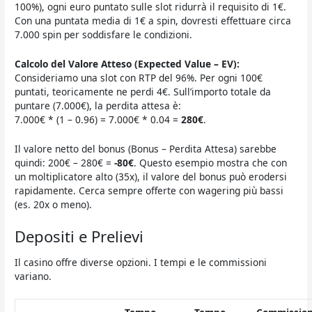
100%), ogni euro puntato sulle slot ridurrà il requisito di 1€.
Con una puntata media di 1€ a spin, dovresti effettuare circa
7.000 spin per soddisfare le condizioni.
Calcolo del Valore Atteso (Expected Value – EV):
Consideriamo una slot con RTP del 96%. Per ogni 100€
puntati, teoricamente ne perdi 4€. Sull’importo totale da
puntare (7.000€), la perdita attesa è:
7.000€ * (1 – 0.96) = 7.000€ * 0.04 =
280€
.
Il valore netto del bonus (Bonus – Perdita Attesa) sarebbe
quindi: 200€ – 280€ =
-80€
. Questo esempio mostra che con
un moltiplicatore alto (35x), il valore del bonus può erodersi
rapidamente. Cerca sempre offerte con wagering più bassi
(es. 20x o meno).
Depositi e Prelievi
Il casino offre diverse opzioni. I tempi e le commissioni
variano.