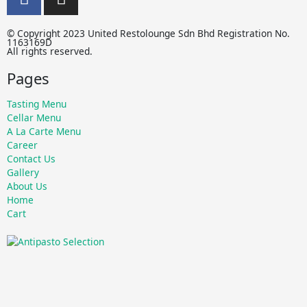
a
n
c
s
© Copyright 2023 United Restolounge Sdn Bhd Registration No.
e
t
1163169D
All rights reserved.
b
a
o
g
Pages
o
r
k
a
Tasting Menu
Cellar Menu
-
m
A La Carte Menu
f
Career
Contact Us
Gallery
About Us
Home
Cart