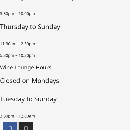
5.30pm – 10.00pm
Thursday to Sunday
11.30am – 2.30pm
5.30pm – 10.30pm
Wine Lounge Hours
Closed on Mondays
Tuesday to Sunday
3.30pm – 12.00am
F
I