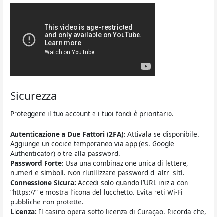
Sicurezza
Proteggere il tuo account e i tuoi fondi è prioritario.
Autenticazione a Due Fattori (2FA):
Attivala se disponibile.
Aggiunge un codice temporaneo via app (es. Google
Authenticator) oltre alla password.
Password Forte:
Usa una combinazione unica di lettere,
numeri e simboli. Non riutilizzare password di altri siti.
Connessione Sicura:
Accedi solo quando l’URL inizia con
“https://” e mostra l’icona del lucchetto. Evita reti Wi-Fi
pubbliche non protette.
Licenza:
Il casino opera sotto licenza di Curaçao. Ricorda che,