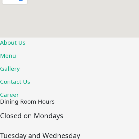
About Us
Menu
Gallery
Contact Us
Career
Dining Room Hours
Closed on Mondays
Tuesday and Wednesday