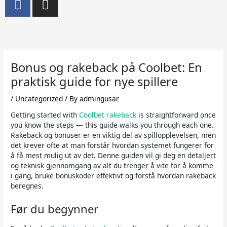
a
n
c
s
e
t
b
a
o
g
Bonus og rakeback på Coolbet: En
o
r
praktisk guide for nye spillere
k
a
-
m
/
Uncategorized
/ By
admingusar
f
Getting started with
Coolbet rakeback
is straightforward once
you know the steps — this guide walks you through each one.
Rakeback og bonuser er en viktig del av spillopplevelsen, men
det krever ofte at man forstår hvordan systemet fungerer for
å få mest mulig ut av det. Denne guiden vil gi deg en detaljert
og teknisk gjennomgang av alt du trenger å vite for å komme
i gang, bruke bonuskoder effektivt og forstå hvordan rakeback
beregnes.
Før du begynner