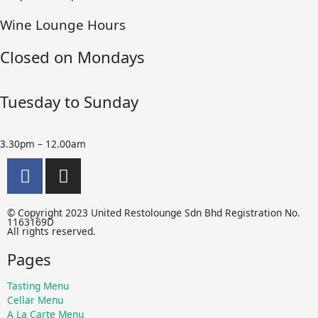
Wine Lounge Hours
Closed on Mondays
Tuesday to Sunday
3.30pm – 12.00am
F
I
a
n
c
s
© Copyright 2023 United Restolounge Sdn Bhd Registration No.
e
t
1163169D
All rights reserved.
b
a
o
g
Pages
o
r
k
a
Tasting Menu
Cellar Menu
-
m
A La Carte Menu