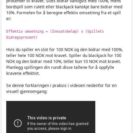
prosenter til kravet. Slots bidrar vanligvis med 100%, mens
bordspill som rulett eller blackjack kanskje bare bidrar med
10%. Formelen for å beregne effektiv omsetning fra et spill
er:
Effektiv omsetning = (Innsatsbeløp) x (Spillets
bidragsprosent)
Hvis du spiller en slot for 100 NOK og den bidrar med 100%,
teller hele 100 NOK mot kravet. Spiller du blackjack for 100
NOK og den bidrar med 10%, teller kun 10 NOK mot kravet.
Planlegg spillingen din rundt disse tallene for å oppfylle
kravene effektivt.
Se denne forklaringen i praksis i videoen nedenfor for en
visuell gjennomgang: