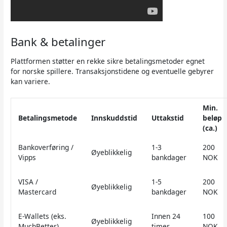
Bank & betalinger
Plattformen støtter en rekke sikre betalingsmetoder egnet
for norske spillere. Transaksjonstidene og eventuelle gebyrer
kan variere.
Min.
Betalingsmetode
Innskuddstid
Uttakstid
beløp
(ca.)
Bankoverføring /
1-3
200
Øyeblikkelig
Vipps
bankdager
NOK
VISA /
1-5
200
Øyeblikkelig
Mastercard
bankdager
NOK
E-Wallets (eks.
Innen 24
100
Øyeblikkelig
MuchBetter)
timer
NOK