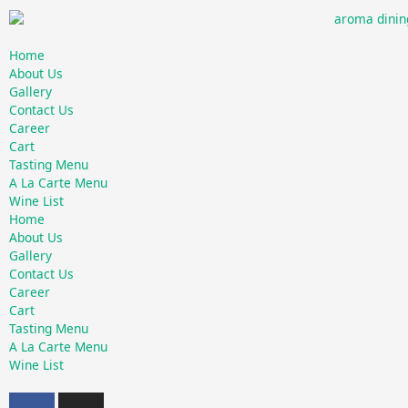
Skip
to
content
Home
About Us
Gallery
Contact Us
Career
Cart
Tasting Menu
A La Carte Menu
Wine List
Home
About Us
Gallery
Contact Us
Career
Cart
Tasting Menu
A La Carte Menu
Wine List
F
I