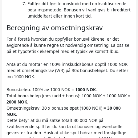
Fullfør ditt første innskudd med en kvalifiserende
betalingsmetode. Bonusen vil vanligvis bli kreditert
umiddelbart eller innen kort tid.
Beregning av omsetningskrav
For å forstå hvordan du oppfyller bonusvilkårene, er det
avgjørende å kunne regne ut nødvendig omsetning. La oss se
på et hypotetisk eksempel med et typisk velkomsttilbud.
Anta at du mottar en 100% innskuddsbonus opptil 1000 NOK
med et omsetningskrav (WR) på 30x bonusbeløpet. Du setter
inn 1000 NOK.
Bonusbeløp: 100% av 1000 NOK =
1000 NOK
.
Total bonusbeløp (innskudd + bonus): 1000 NOK + 1000 NOK =
2000 NOK
.
Omsetningskrav: 30 x bonusbeløpet (1000 NOK) =
30 000
NOK
.
Dette betyr at du må satse totalt 30 000 NOK på
kvalifiserende spill før du kan ta ut bonusen og eventuelle
gevinster fra den. Husk at ulike spill bidrar med forskjellige