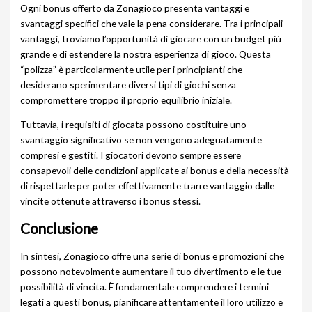
Ogni bonus offerto da Zonagioco presenta vantaggi e
svantaggi specifici che vale la pena considerare. Tra i principali
vantaggi, troviamo l’opportunità di giocare con un budget più
grande e di estendere la nostra esperienza di gioco. Questa
“polizza” è particolarmente utile per i principianti che
desiderano sperimentare diversi tipi di giochi senza
compromettere troppo il proprio equilibrio iniziale.
Tuttavia, i requisiti di giocata possono costituire uno
svantaggio significativo se non vengono adeguatamente
compresi e gestiti. I giocatori devono sempre essere
consapevoli delle condizioni applicate ai bonus e della necessità
di rispettarle per poter effettivamente trarre vantaggio dalle
vincite ottenute attraverso i bonus stessi.
Conclusione
In sintesi, Zonagioco offre una serie di bonus e promozioni che
possono notevolmente aumentare il tuo divertimento e le tue
possibilità di vincita. È fondamentale comprendere i termini
legati a questi bonus, pianificare attentamente il loro utilizzo e