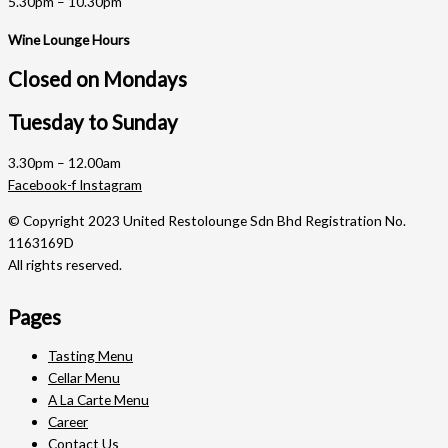
5.30pm – 10.30pm
Wine Lounge Hours
Closed on Mondays
Tuesday to Sunday
3.30pm – 12.00am
Facebook-f
Instagram
© Copyright 2023 United Restolounge Sdn Bhd Registration No.
1163169D
All rights reserved.
Pages
Tasting Menu
Cellar Menu
A La Carte Menu
Career
Contact Us