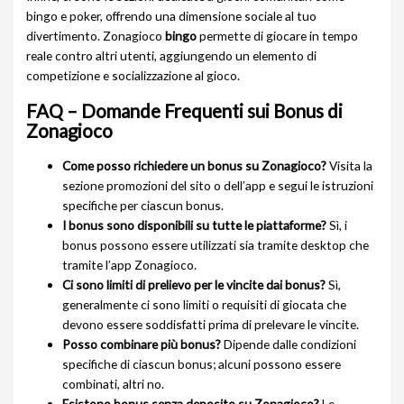
bingo e poker, offrendo una dimensione sociale al tuo
divertimento. Zonagioco
bingo
permette di giocare in tempo
reale contro altri utenti, aggiungendo un elemento di
competizione e socializzazione al gioco.
FAQ – Domande Frequenti sui Bonus di
Zonagioco
Come posso richiedere un bonus su Zonagioco?
Visita la
sezione promozioni del sito o dell’app e segui le istruzioni
specifiche per ciascun bonus.
I bonus sono disponibili su tutte le piattaforme?
Sì, i
bonus possono essere utilizzati sia tramite desktop che
tramite l’app Zonagioco.
Ci sono limiti di prelievo per le vincite dai bonus?
Sì,
generalmente ci sono limiti o requisiti di giocata che
devono essere soddisfatti prima di prelevare le vincite.
Posso combinare più bonus?
Dipende dalle condizioni
specifiche di ciascun bonus; alcuni possono essere
combinati, altri no.
Esistono bonus senza deposito su Zonagioco?
Le