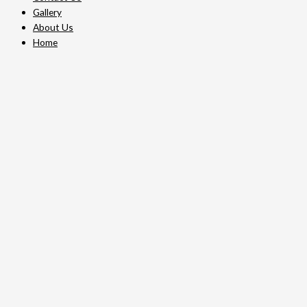
Gallery
About Us
Home
Cart