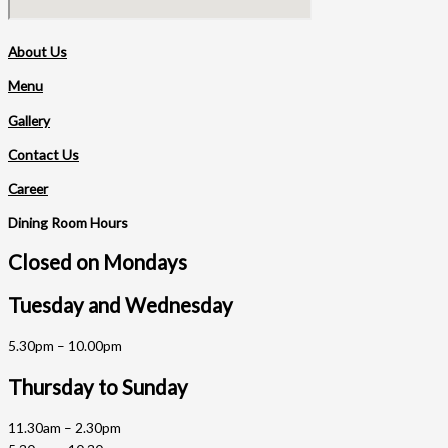
About Us
Menu
Gallery
Contact Us
Career
Dining Room Hours
Closed on Mondays
Tuesday and Wednesday
5.30pm – 10.00pm
Thursday to Sunday
11.30am – 2.30pm