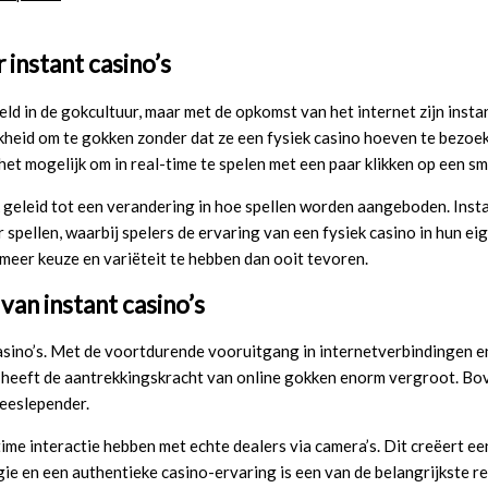
 instant casino’s
eeld in de gokcultuur, maar met de opkomst van het internet zijn insta
kheid om te gokken zonder dat ze een fysiek casino hoeven te bezoek
het mogelijk om in real-time te spelen met een paar klikken op een 
 geleid tot een verandering in hoe spellen worden aangeboden. Instan
r spellen, waarbij spelers de ervaring van een fysiek casino in hun e
 meer keuze en variëteit te hebben dan ooit tevoren.
van instant casino’s
 casino’s. Met de voortdurende vooruitgang in internetverbindingen e
ak heeft de aantrekkingskracht van online gokken enorm vergroot. B
meeslepender.
time interactie hebben met echte dealers via camera’s. Dit creëert ee
gie en een authentieke casino-ervaring is een van de belangrijkste 