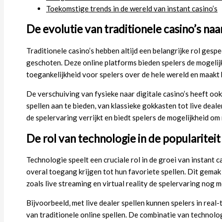
Toekomstige trends in de wereld van instant casino’s
De evolutie van traditionele casino’s naar
Traditionele casino’s hebben altijd een belangrijke rol gesp
geschoten. Deze online platforms bieden spelers de mogelij
toegankelijkheid voor spelers over de hele wereld en maakt 
De verschuiving van fysieke naar digitale casino’s heeft ook
spellen aan te bieden, van klassieke gokkasten tot live deale
de spelervaring verrijkt en biedt spelers de mogelijkheid om
De rol van technologie in de populariteit 
Technologie speelt een cruciale rol in de groei van instant
overal toegang krijgen tot hun favoriete spellen. Dit gem
zoals live streaming en virtual reality de spelervaring nog 
Bijvoorbeeld, met live dealer spellen kunnen spelers in real-
van traditionele online spellen. De combinatie van technolo