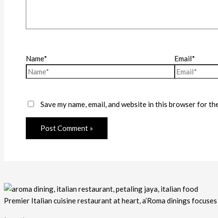
Name*
Email*
Save my name, email, and website in this browser for th
Premier Italian cuisine restaurant at heart, a’Roma dinings focuses 