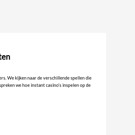
ten
rs. We kijken naar de verschillende spellen die
spreken we hoe instant casino’s inspelen op de