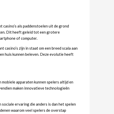
nt casino’s als paddenstoelen uit de grond
en. Dit heeft geleid tot een grotere
smartphone of computer.
t casino’s zijn in staat om een breed scala aan
igen huis kunnen beleven. Deze evolutie heeft
n mobiele apparaten kunnen spelers altijd en
ovendien maken innovatieve technologieën
n sociale ervaring die anders is dan het spelen
redenen waarom veel spelers de overstap