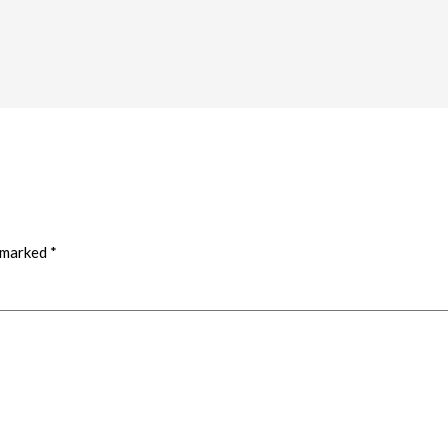
e marked
*