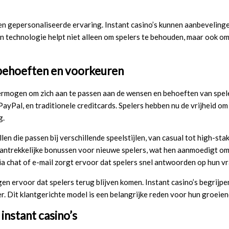
en gepersonaliseerde ervaring. Instant casino’s kunnen aanbeveling
 technologie helpt niet alleen om spelers te behouden, maar ook om 
sbehoeften en voorkeuren
vermogen om zich aan te passen aan de wensen en behoeften van spel
ayPal, en traditionele creditcards. Spelers hebben nu de vrijheid om
g.
ellen die passen bij verschillende speelstijlen, van casual tot high-sta
aantrekkelijke bonussen voor nieuwe spelers, wat hen aanmoedigt om 
a chat of e-mail zorgt ervoor dat spelers snel antwoorden op hun vr
n ervoor dat spelers terug blijven komen. Instant casino’s begrijpen
r. Dit klantgerichte model is een belangrijke reden voor hun groeien
instant casino’s