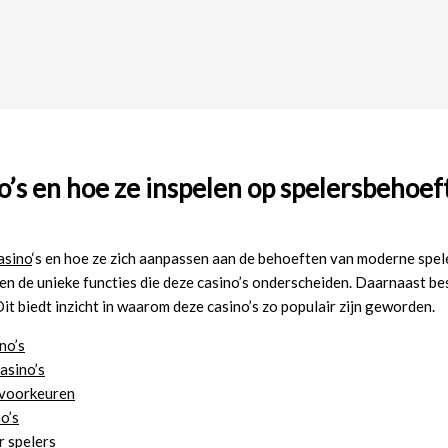
no’s en hoe ze inspelen op spelersbehoef
asino
‘s en hoe ze zich aanpassen aan de behoeften van moderne spele
 en de unieke functies die deze casino’s onderscheiden. Daarnaast be
it biedt inzicht in waarom deze casino’s zo populair zijn geworden.
no’s
asino’s
 voorkeuren
o’s
r spelers