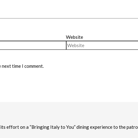
Website
e next time I comment.
its effort on a “Bringing Italy to You” dining experience to the patro