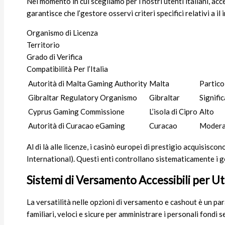
Nel momento in cui scegliamo per i nostri utenti italiani, ac
garantisce che l’gestore osservi criteri specifici relativi a 
Organismo di Licenza
Territorio
Grado di Verifica
Compatibilità Per l’Italia
Autorità di Malta Gaming Authority
Malta
Partico
Gibraltar Regulatory Organismo
Gibraltar
Signifi
Cyprus Gaming Commissione
L’isola di Cipro
Alto
Autorità di Curacao eGaming
Curacao
Modera
Al di là alle licenze, i casinò europei di prestigio acquisi
International). Questi enti controllano sistematicamente i g
Sistemi di Versamento Accessibili per Ut
La versatilità nelle opzioni di versamento e cashout è un par
familiari, veloci e sicure per amministrare i personali fondi 