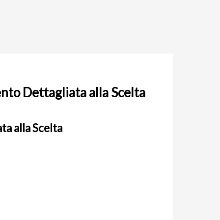
to Dettagliata alla Scelta
a alla Scelta