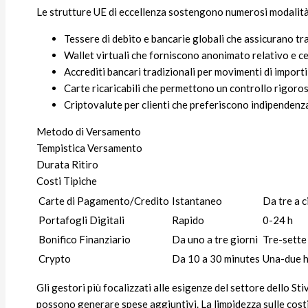
Le strutture UE di eccellenza sostengono numerosi modalità d
Tessere di debito e bancarie globali che assicurano tr
Wallet virtuali che forniscono anonimato relativo e c
Accrediti bancari tradizionali per movimenti di import
Carte ricaricabili che permettono un controllo rigoro
Criptovalute per clienti che preferiscono indipendenz
Metodo di Versamento
Tempistica Versamento
Durata Ritiro
Costi Tipiche
Carte di Pagamento/Credito
Istantaneo
Da tre a 
Portafogli Digitali
Rapido
0-24 h
Bonifico Finanziario
Da uno a tre giorni
Tre-sette
Crypto
Da 10 a 30 minutes
Una-due 
Gli gestori più focalizzati alle esigenze del settore dello S
possono generare spese aggiuntivi. La limpidezza sulle costi