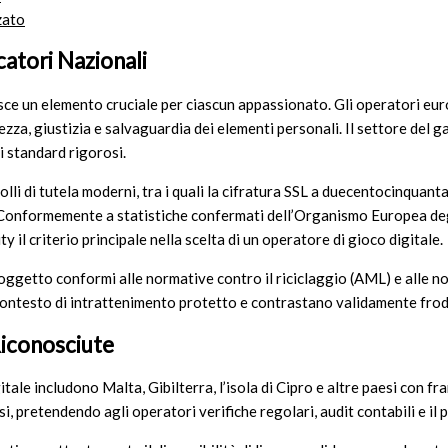
zato
atori Nazionali
uisce un elemento cruciale per ciascun appassionato. Gli operatori e
za, giustizia e salvaguardia dei elementi personali. Il settore del 
i standard rigorosi.
li di tutela moderni, tra i quali la cifratura SSL a duecentocinquanta
 Conformemente a statistiche confermati dell’Organismo Europea degli
 il criterio principale nella scelta di un operatore di gioco digitale.
ll’soggetto conformi alle normative contro il riciclaggio (AML) e alle
contesto di intrattenimento protetto e contrastano validamente frodi
Riconosciute
gitale includono Malta, Gibilterra, l’isola di Cipro e altre paesi co
, pretendendo agli operatori verifiche regolari, audit contabili e il 