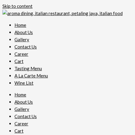
Skip to content
Home
About Us
Gallery
Contact Us
Career
Cart
Tasting Menu
A La Carte Menu
Wine List
Home
About Us
Gallery
Contact Us
Career
Cart