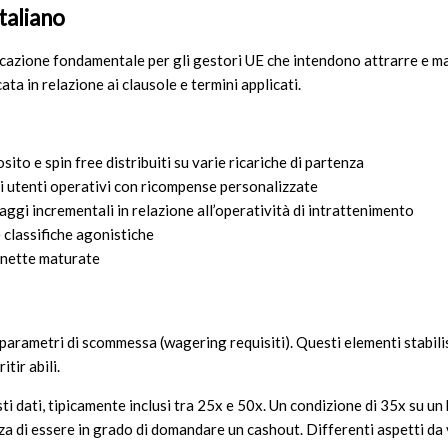
taliano
zione fondamentale per gli gestori UE che intendono attrarre e mant
a in relazione ai clausole e termini applicati.
to e spin free distribuiti su varie ricariche di partenza
li utenti operativi con ricompense personalizzate
aggi incrementali in relazione all’operatività di intrattenimento
 classifiche agonistiche
 nette maturate
a i parametri di scommessa (wagering requisiti). Questi elementi stabi
ir abili.
i dati, tipicamente inclusi tra 25x e 50x. Un condizione di 35x su un
a di essere in grado di domandare un cashout. Differenti aspetti da