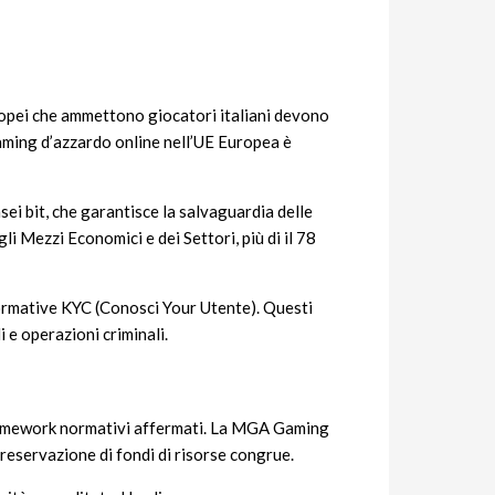
uropei che ammettono giocatori italiani devono
gaming d’azzardo online nell’UE Europea è
sei bit, che garantisce la salvaguardia delle
 Mezzi Economici e dei Settori, più di il 78
 normative KYC (Conosci Your Utente). Questi
 e operazioni criminali.
n framework normativi affermati. La MGA Gaming
preservazione di fondi di risorse congrue.