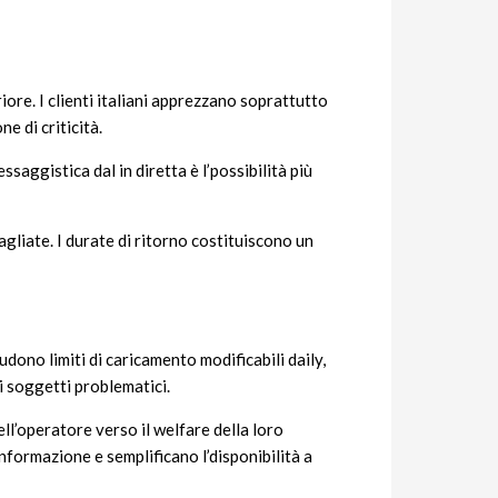
ore. I clienti italiani apprezzano soprattutto
e di criticità.
saggistica dal in diretta è l’possibilità più
gliate. I durate di ritorno costituiscono un
udono limiti di caricamento modificabili daily,
ai soggetti problematici.
ll’operatore verso il welfare della loro
nformazione e semplificano l’disponibilità a