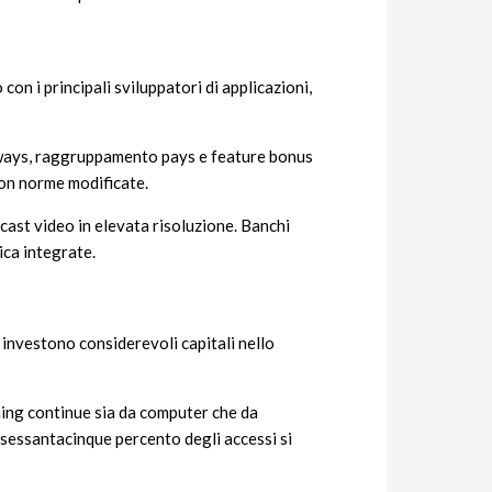
con i principali sviluppatori di applicazioni,
aways, raggruppamento pays e feature bonus
 con norme modificate.
dcast video in elevata risoluzione. Banchi
ica integrate.
 investono considerevoli capitali nello
ing continue sia da computer che da
 sessantacinque percento degli accessi si