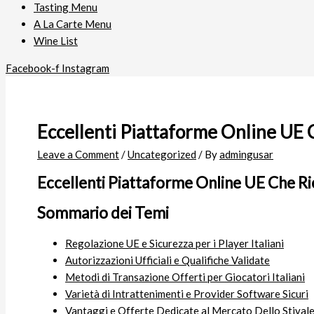
Tasting Menu
A La Carte Menu
Wine List
Facebook-f
Instagram
Eccellenti Piattaforme Online UE C
Leave a Comment
/
Uncategorized
/ By
admingusar
Eccellenti Piattaforme Online UE Che Ric
Sommario dei Temi
Regolazione UE e Sicurezza per i Player Italiani
Autorizzazioni Ufficiali e Qualifiche Validate
Metodi di Transazione Offerti per Giocatori Italiani
Varietà di Intrattenimenti e Provider Software Sicuri
Vantaggi e Offerte Dedicate al Mercato Dello Stival