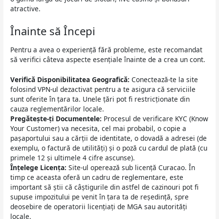
atractive.
Înainte să Începi
Pentru a avea o experiență fără probleme, este recomandat
să verifici câteva aspecte esențiale înainte de a crea un cont.
Verifică Disponibilitatea Geografică:
Conectează-te la site
folosind VPN-ul dezactivat pentru a te asigura că serviciile
sunt oferite în țara ta. Unele țări pot fi restricționate din
cauza reglementărilor locale.
Pregătește-ți Documentele:
Procesul de verificare KYC (Know
Your Customer) va necesita, cel mai probabil, o copie a
pașaportului sau a cărții de identitate, o dovadă a adresei (de
exemplu, o factură de utilități) și o poză cu cardul de plată (cu
primele 12 și ultimele 4 cifre ascunse).
Înțelege Licența:
Site-ul operează sub licență Curacao. În
timp ce aceasta oferă un cadru de reglementare, este
important să știi că câștigurile din astfel de cazinouri pot fi
supuse impozitului pe venit în țara ta de reședință, spre
deosebire de operatorii licențiați de MGA sau autorități
locale.