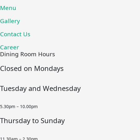
Menu
Gallery
Contact Us
Career
Dining Room Hours
Closed on Mondays
Tuesday and Wednesday
5.30pm – 10.00pm
Thursday to Sunday
11.30am – 2.30pm