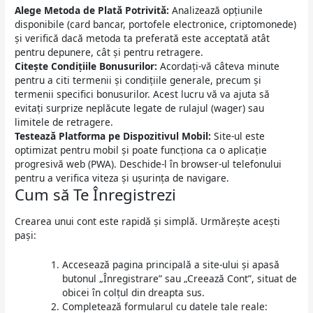
Alege Metoda de Plată Potrivită:
Analizează opțiunile
disponibile (card bancar, portofele electronice, criptomonede)
și verifică dacă metoda ta preferată este acceptată atât
pentru depunere, cât și pentru retragere.
Citește Condițiile Bonusurilor:
Acordați-vă câteva minute
pentru a citi termenii și condițiile generale, precum și
termenii specifici bonusurilor. Acest lucru vă va ajuta să
evitați surprize neplăcute legate de rulajul (wager) sau
limitele de retragere.
Testează Platforma pe Dispozitivul Mobil:
Site-ul este
optimizat pentru mobil și poate funcționa ca o aplicație
progresivă web (PWA). Deschide-l în browser-ul telefonului
pentru a verifica viteza și ușurința de navigare.
Cum să Te Înregistrezi
Crearea unui cont este rapidă și simplă. Urmărește acești
pași:
Accesează pagina principală a site-ului și apasă
butonul „Înregistrare” sau „Creează Cont”, situat de
obicei în colțul din dreapta sus.
Completează formularul cu datele tale reale: