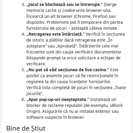
„Jocul se blochează sau se întrerupe.”
Șterge
memoria cache și cookie-urile browser-ului.
Încearcă un alt browser (Chrome, Firefox) sau
dispozitiv. Problemele pot fi temporare din partea
furnizorului de jocuri – așteaptă câteva minute.
„Retragerea este întârziată.”
Verifică în secțiunea
de istoric a plăților dacă retragerea este „În
așteptare” sau „Aprobată”. Întârzierile cele mai
frecvente sunt din cauza verificării documentelor.
Răspunde prompt la orice solicitare a echipei de
verificare.
„Nu pot să văd secțiunea de live casino.”
Este
posibil ca anumite jocuri să fie restricționate în
regiunea ta din cauza licențelor furnizorilor.
Verifică lista completă de jocuri în secțiunea „Toate
jocurile”.
„Apar pop-up-uri neașteptate.”
Instalează un
blocker de reclame reputabil (de exemplu, uBlock
Origin). Asigură-te că nu ai instalat extensii sau
software suspecte în browser.
Bine de Știut