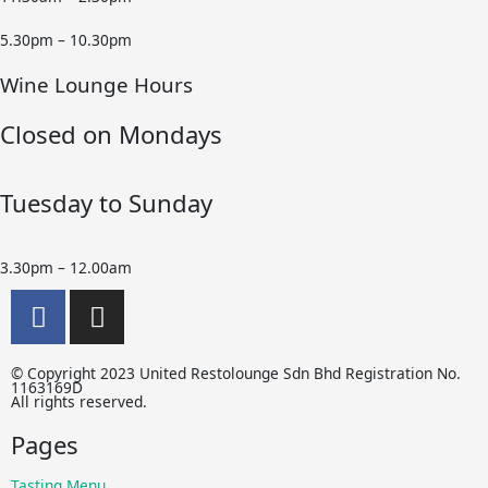
5.30pm – 10.30pm
Wine Lounge Hours
Closed on Mondays
Tuesday to Sunday
3.30pm – 12.00am
F
I
a
n
c
s
© Copyright 2023 United Restolounge Sdn Bhd Registration No.
e
t
1163169D
All rights reserved.
b
a
o
g
Pages
o
r
Tasting Menu