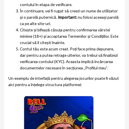
contului în etapa de verificare.
În continuare, vei fi rugat să creezi un nume de utilizator
și o parolă puternică.
Important:
nu folosi aceeași parolă
ca pe alte site-uri.
Citește și bifează căsuța pentru confirmarea vârstei
minime (18+) și acceptarea Termenilor și Condițiilor. Este
crucial să îi citești înainte.
Contul tău este acum creat. Poți face prima depunere,
dar pentru a putea retrage ulterior, va trebui să finalizezi
verificarea contului (KYC). Aceasta implică încărcarea
documentelor necesare în secțiunea „Profilul meu”.
Un exemplu de interfață pentru alegerea jocurilor poate fi văzut
aici pentru a înțelege structura platformei: