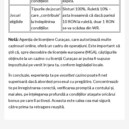
condițiilor.
expira.
Tipurile de jocuri
Sloturi 100%, Ruletă 10% –
Jocuri
care „contribuie”
asta înseamnă că dacă pariezi
eligibile
la îndeplinirea
10 RON la ruletă, doar 1 RON
condițiilor.
se va scădea din WR.
Notă:
Agenția de licențiere Curaçao, care autorizează multe
cazinouri online, oferă un cadru de operațiuni. Este important să
știi că, spre deosebire de licențele europene (MGA), câștigurile
obținute la un cazino cu licență Curaçao ar putea fi supuse
impozitului pe venit în țara ta, conform legislației locale.
În concluzie, experiența ta pe
excelbet cazino
poate fi net
superioară dacă abordezi procesul cu pregătire. Concentrează-
te pe înregistrarea corectă, verificarea promptă a contului și,
mai ales, pe înțelegerea profundă a condițiilor atașate oricărui
bonus pe care îl activezi. Aceasta este calea cea mai sigură
către prima ta retragere reușită.