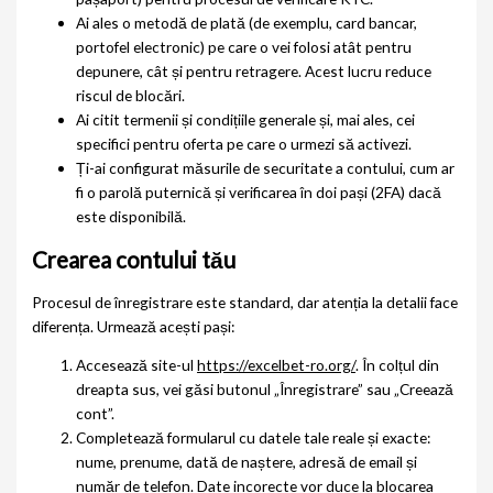
Ai ales o metodă de plată (de exemplu, card bancar,
portofel electronic) pe care o vei folosi atât pentru
depunere, cât și pentru retragere. Acest lucru reduce
riscul de blocări.
Ai citit termenii și condițiile generale și, mai ales, cei
specifici pentru oferta pe care o urmezi să activezi.
Ți-ai configurat măsurile de securitate a contului, cum ar
fi o parolă puternică și verificarea în doi pași (2FA) dacă
este disponibilă.
Crearea contului tău
Procesul de înregistrare este standard, dar atenția la detalii face
diferența. Urmează acești pași:
Accesează site-ul
https://excelbet-ro.org/
. În colțul din
dreapta sus, vei găsi butonul „Înregistrare” sau „Creează
cont”.
Completează formularul cu datele tale reale și exacte:
nume, prenume, dată de naștere, adresă de email și
număr de telefon. Date incorecte vor duce la blocarea