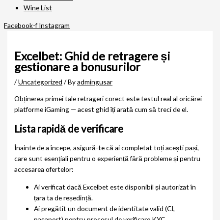
Wine List
Facebook-f
Instagram
Excelbet: Ghid de retragere și
gestionare a bonusurilor
/
Uncategorized
/ By
admingusar
Obținerea primei tale retrageri corect este testul real al oricărei
platforme iGaming — acest ghid îți arată cum să treci de el.
Lista rapidă de verificare
Înainte de a începe, asigură-te că ai completat toți acești pași,
care sunt esențiali pentru o experiență fără probleme și pentru
accesarea ofertelor:
Ai verificat dacă Excelbet este disponibil și autorizat în
țara ta de reședință.
Ai pregătit un document de identitate valid (CI,
pașaport) pentru procesul de verificare KYC.