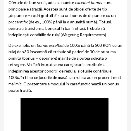
Ofertele de bun venit, adesea numite
excelbet bonus
, sunt
principalele atracții. Acestea sunt de obicei oferte de tip
„depunere + rotiri gratuite” sau un bonus de depunere cu un
procent fix (de ex., 100% până la o anumită sumă). Totuși,
pentru a transforma bonusul în bani retrași, trebuie să
îndeplinești condițiile de rulaj (Wagering Requirements).
De exemplu, un
bonus excelbet
de 100% până la 500 RON cu un
rulaj de x30 înseamnă că trebuie să pariezi de 30 de ori suma
primită (bonus + depunere) înainte de a putea solicita o
retragere. Verifică întotdeauna care jocuri contribuie la
îndeplinirea acestor condiții; de regulă, sloturile contribuie
100%, în timp ce jocurile de masă sau ruleta au un procent mult
mai mic. O prezentare a modului în care funcționează un bonus
poate fi utilă: