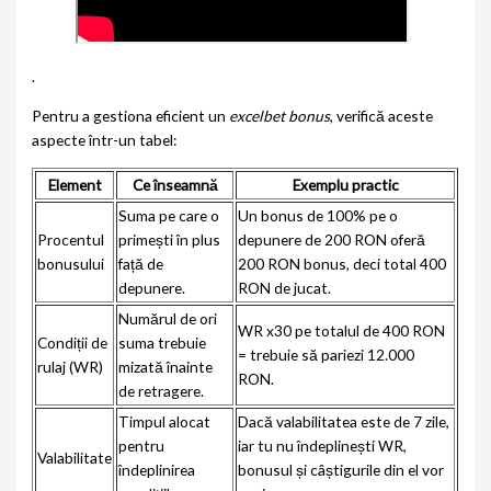
.
Pentru a gestiona eficient un
excelbet bonus
, verifică aceste
aspecte într-un tabel:
Element
Ce înseamnă
Exemplu practic
Suma pe care o
Un bonus de 100% pe o
Procentul
primești în plus
depunere de 200 RON oferă
bonusului
față de
200 RON bonus, deci total 400
depunere.
RON de jucat.
Numărul de ori
WR x30 pe totalul de 400 RON
Condiții de
suma trebuie
= trebuie să pariezi 12.000
rulaj (WR)
mizată înainte
RON.
de retragere.
Timpul alocat
Dacă valabilitatea este de 7 zile,
pentru
iar tu nu îndeplinești WR,
Valabilitate
îndeplinirea
bonusul și câștigurile din el vor