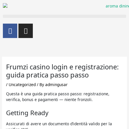
Skip
to
content
F
I
a
n
c
s
e
t
b
a
o
g
Frumzi casino login e registrazione:
o
r
guida pratica passo passo
k
a
-
m
/
Uncategorized
/ By
admingusar
f
Questa è una guida pratica passo passo: registrazione,
verifica, bonus e pagamenti — niente fronzoli.
Getting Ready
Assicurati di avere un documento d’identità valido per la