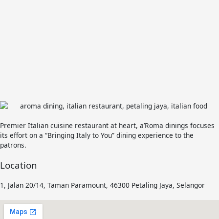
Premier Italian cuisine restaurant at heart, a’Roma dinings focuses
its effort on a “Bringing Italy to You” dining experience to the
patrons.
Location
1, Jalan 20/14, Taman Paramount, 46300 Petaling Jaya, Selangor