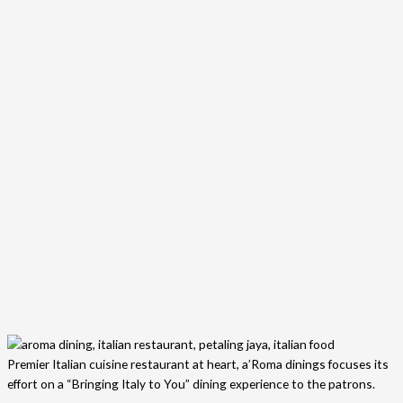
Premier Italian cuisine restaurant at heart, a’Roma dinings focuses its
effort on a “Bringing Italy to You” dining experience to the patrons.