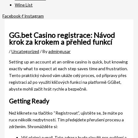
Wine List
Facebook-f
Instagram
GG.bet Casino registrace: Návod
krok za krokem a přehled funkcí
/
Uncategorized
/ By
admingusar
Setting up an account at an online casino is quick, but knowing
exactly what to expect at each step saves time and frustration.
Tento praktický návod vám ukáže celý proces, od přípravy přes
registraci až po využití klíčových funkcí na platformě GGBet,
abyste mohli začít hrát rychle a bezpečně.
Getting Ready
Než kliknete na tlačítko “Registrovat”, ujistěte se, že máte po
ruce několik nezbytností. Tím předejdete přerušení procesu a
zdržením. Shromážděte si:
Váš platný e-mail. Tato adresa bude sloužit pro ověření a