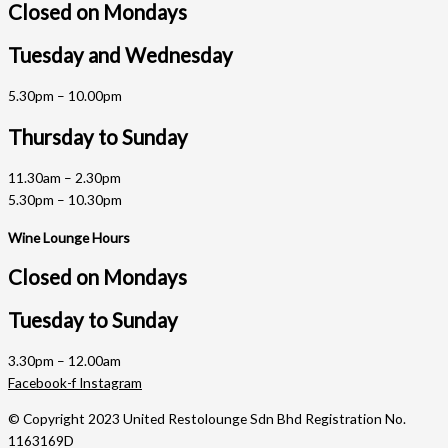
Closed on Mondays
Tuesday and Wednesday
5.30pm – 10.00pm
Thursday to Sunday
11.30am – 2.30pm
5.30pm – 10.30pm
Wine Lounge Hours
Closed on Mondays
Tuesday to Sunday
3.30pm – 12.00am
Facebook-f
Instagram
© Copyright 2023 United Restolounge Sdn Bhd Registration No.
1163169D