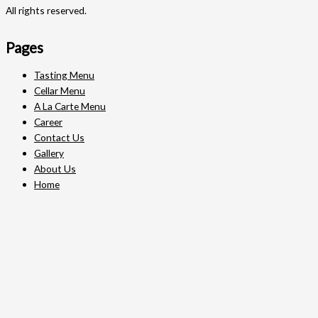
All rights reserved.
Pages
Tasting Menu
Cellar Menu
A La Carte Menu
Career
Contact Us
Gallery
About Us
Home
Cart