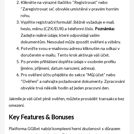
Klikněte na výrazné tlačítko “Registrovat” nebo
“Zaregistrovat se”, obvykle umístěné v pravém horním
rohu.
Vyplňte registrační formulář. Běžně vyžaduje e-mail,
heslo, měnu (CZK/EUR) a telefonní číslo.
Poznámka:
Zadejte reálné údaje, které odpovídají vašim
dokumentům. Nesoulad může zpozdit ověření a výběry.
Potvrďte svou e-mailovou adresu kliknutím na odkaz v
doručeném e-mailu. Tento krok aktivuje váš účet.
Po prvním přihlášení doplňte údaje v osobním profilu
(jméno, příjmení, datum narození, adresa).
Pro ověření účtu přejděte do sekce “Můj účet” nebo
“Ověření” a nahrajte požadované dokumenty. Zpracování
obvykle trvá několik hodin až jeden pracovní den.
Jakmile je váš účet plně ověřen, můžete provádět transakce bez
omezení.
Key Features & Bonuses
Platforma GGBet nabízí komplexní herní zkušenost s důrazem