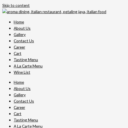
Skip to content
Home
About Us
Gallery
Contact Us
Career
Cart
Tasting Menu
A La Carte Menu
Wine List
Home
About Us
Gallery
Contact Us
Career
Cart
Tasting Menu
A La Carte Menu