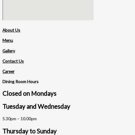
About Us
Menu
Gallery
Contact Us
Career
Dining Room Hours
Closed on Mondays
Tuesday and Wednesday
5.30pm – 10.00pm
Thursday to Sunday