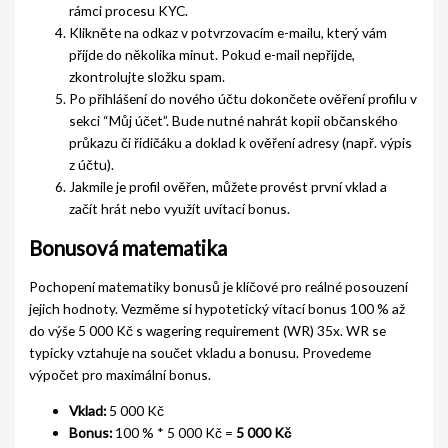
rámci procesu KYC.
Klikněte na odkaz v potvrzovacím e-mailu, který vám
přijde do několika minut. Pokud e-mail nepřijde,
zkontrolujte složku spam.
Po přihlášení do nového účtu dokončete ověření profilu v
sekci “Můj účet”. Bude nutné nahrát kopii občanského
průkazu či řidičáku a doklad k ověření adresy (např. výpis
z účtu).
Jakmile je profil ověřen, můžete provést první vklad a
začít hrát nebo využít uvítací bonus.
Bonusová matematika
Pochopení matematiky bonusů je klíčové pro reálné posouzení
jejich hodnoty. Vezměme si hypotetický vítací bonus 100 % až
do výše 5 000 Kč s wagering requirement (WR) 35x. WR se
typicky vztahuje na součet vkladu a bonusu. Provedeme
výpočet pro maximální bonus.
Vklad:
5 000 Kč
Bonus:
100 % * 5 000 Kč =
5 000 Kč