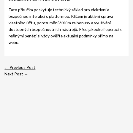
Tato příručka poskytuje technický základ pro efektivní a
bezpečnou interakci s platformou. Klíčem je aktivní správa
vlastního účtu, porozumění číslům za bonusy a využívání
dostupných bezpečnostních nástrojů. Před jakoukoli operací s
reálnými penězi si vždy ověřte aktuální podmínky přímo na
webu.
←
Previous Post
Next Post
→