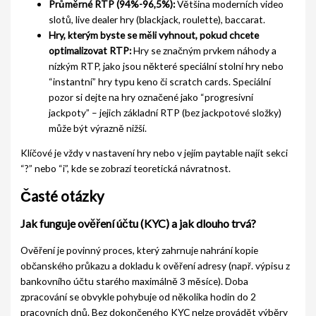
Průměrné RTP (94%-96,5%):
Většina moderních video
slotů, live dealer hry (blackjack, roulette), baccarat.
Hry, kterým byste se měli vyhnout, pokud chcete
optimalizovat RTP:
Hry se značným prvkem náhody a
nízkým RTP, jako jsou některé speciální stolní hry nebo
“instantní” hry typu keno či scratch cards. Speciální
pozor si dejte na hry označené jako “progresivní
jackpoty” – jejich základní RTP (bez jackpotové složky)
může být výrazně nižší.
Klíčové je vždy v nastavení hry nebo v jejím paytable najít sekci
“?” nebo “i”, kde se zobrazí teoretická návratnost.
Časté otázky
Jak funguje ověření účtu (KYC) a jak dlouho trvá?
Ověření je povinný proces, který zahrnuje nahrání kopie
občanského průkazu a dokladu k ověření adresy (např. výpisu z
bankovního účtu starého maximálně 3 měsíce). Doba
zpracování se obvykle pohybuje od několika hodin do 2
pracovních dnů. Bez dokončeného KYC nelze provádět výběry