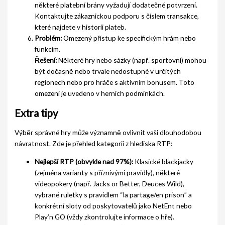
některé platební brány vyžadují dodatečné potvrzení.
Kontaktujte zákaznickou podporu s číslem transakce,
které najdete v historii plateb.
Problém:
Omezený přístup ke specifickým hrám nebo
funkcím.
Řešení:
Některé hry nebo sázky (např. sportovní) mohou
být dočasně nebo trvale nedostupné v určitých
regionech nebo pro hráče s aktivním bonusem. Toto
omezení je uvedeno v herních podmínkách.
Extra tipy
Výběr správné hry může významně ovlivnit vaši dlouhodobou
návratnost. Zde je přehled kategorií z hlediska RTP:
Nejlepší RTP (obvykle nad 97%):
Klasické blackjacky
(zejména varianty s příznivými pravidly), některé
videopokery (např. Jacks or Better, Deuces Wild),
vybrané ruletky s pravidlem “la partage/en prison” a
konkrétní sloty od poskytovatelů jako NetEnt nebo
Play’n GO (vždy zkontrolujte informace o hře).