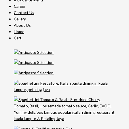
Career
Contact Us
Gallery
About Us
Home
Cart