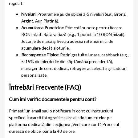
regulat.
Niveluri:
Programele au de obicei 3-5 niveluri (e.g., Bronz,
Argint, Aur, Platină).
Acumularea Punctelor:
Primești puncte pentru fiecare
RON mizat. Rata variază (e.g., 1 punct la 10 RON mizați).
Jocurile de masă și live au adesea rate mai mici de
acumulare decât sloturile.
Recompense Tipice:
Rotiri gratuite lunare, cashback (e.g.,
5-15% din pierderile din săptămâna precedentă),
manager de cont dedicat, retrageri accelerate, și cadouri
personalizate.
Întrebări Frecvente (FAQ)
Cum îmi verific documentele pentru cont?
Primești un email sau o notificare în cont cu instrucțiuni
specifice. Încarcă fotografiile clare ale documentelor pe
platforma dedicată din secțiunea „Verificare cont”. Procesul
durează de obicei până la 48 de ore.