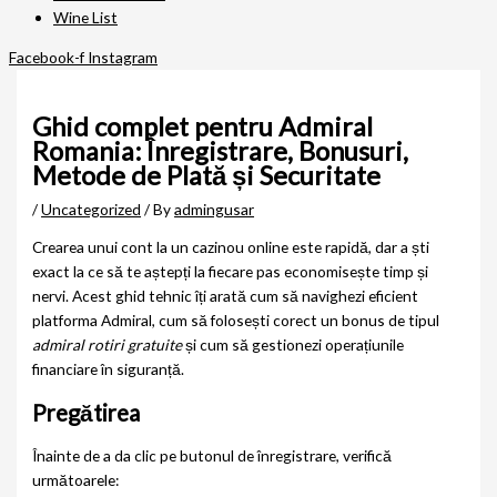
Wine List
Facebook-f
Instagram
Ghid complet pentru Admiral
Romania: Înregistrare, Bonusuri,
Metode de Plată și Securitate
/
Uncategorized
/ By
admingusar
Crearea unui cont la un cazinou online este rapidă, dar a ști
exact la ce să te aștepți la fiecare pas economisește timp și
nervi. Acest ghid tehnic îți arată cum să navighezi eficient
platforma Admiral, cum să folosești corect un bonus de tipul
admiral rotiri gratuite
și cum să gestionezi operațiunile
financiare în siguranță.
Pregătirea
Înainte de a da clic pe butonul de înregistrare, verifică
următoarele: