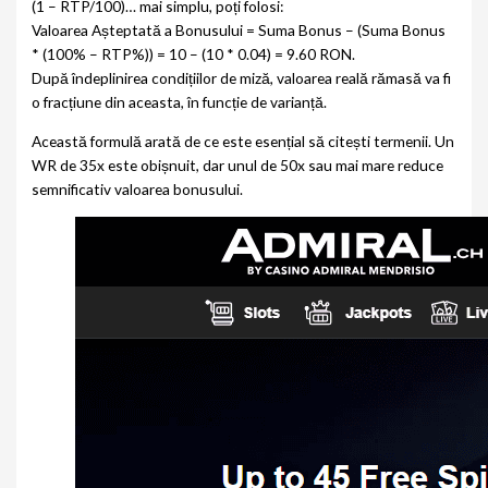
(1 – RTP/100)… mai simplu, poți folosi:
Valoarea Așteptată a Bonusului = Suma Bonus – (Suma Bonus
* (100% – RTP%)) = 10 – (10 * 0.04) = 9.60 RON.
După îndeplinirea condițiilor de miză, valoarea reală rămasă va fi
o fracțiune din aceasta, în funcție de varianță.
Această formulă arată de ce este esențial să citești termenii. Un
WR de 35x este obișnuit, dar unul de 50x sau mai mare reduce
semnificativ valoarea bonusului.