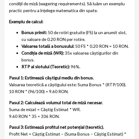
condiții de miză (wagering requirements). Să luăm un exemplu
practic pentru a înțelege matematica din spate.
Exemplu de calcul:
Bonus primit:
50 de rotiri gratuite (FS) la un anumit slot,
cu valoare de 0.20 RON per rotire.
Valoarea totală a bonusului:
50 FS * 0.20 RON = 10 RON.
Condiția de miză (WR):
35x valoarea câștigurilor din
bonus.
RTP al slotului (Teoretic):
96%.
Pasul 1: Estimează câștigul mediu din bonus.
Valoarea teoretică a câștigului este: Suma Bonus * (RTP/100).
10 RON * (96/100) = 9.60 RON.
Pasul 2: Calculează volumul total de miză necesar.
Suma de mizat = Câștig Estimat * WR.
9.60 RON * 35 = 336 RON.
Pasul 3: Estimează profitul net potențial (teoretic).
Profit Net = Câștig Estimat – (Suma Bonus – Câștig Estimat) *