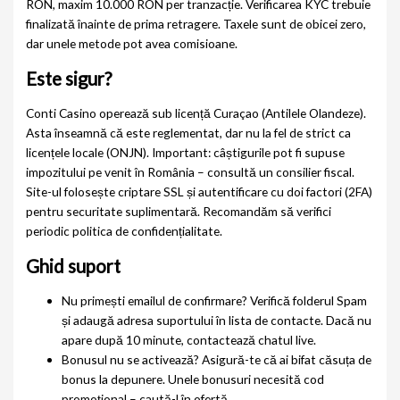
RON, maxim 10.000 RON per tranzacție. Verificarea KYC trebuie
finalizată înainte de prima retragere. Taxele sunt de obicei zero,
dar unele metode pot avea comisioane.
Este sigur?
Conti Casino operează sub licență Curaçao (Antilele Olandeze).
Asta înseamnă că este reglementat, dar nu la fel de strict ca
licențele locale (ONJN). Important: câștigurile pot fi supuse
impozitului pe venit în România – consultă un consilier fiscal.
Site-ul folosește criptare SSL și autentificare cu doi factori (2FA)
pentru securitate suplimentară. Recomandăm să verifici
periodic politica de confidențialitate.
Ghid suport
Nu primești emailul de confirmare? Verifică folderul Spam
și adaugă adresa suportului în lista de contacte. Dacă nu
apare după 10 minute, contactează chatul live.
Bonusul nu se activează? Asigură-te că ai bifat căsuța de
bonus la depunere. Unele bonusuri necesită cod
promoțional – caută-l în ofertă.