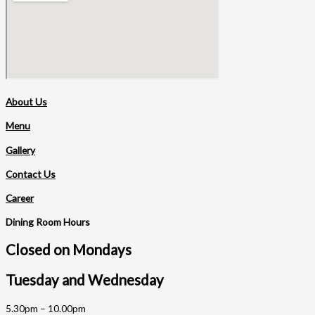
About Us
Menu
Gallery
Contact Us
Career
Dining Room Hours
Closed on Mondays
Tuesday and Wednesday
5.30pm – 10.00pm