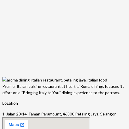
Premier Italian cuisine restaurant at heart, a’Roma dinings focuses its
effort on a “Bringing Italy to You” dining experience to the patrons.
Location
1, Jalan 20/14, Taman Paramount, 46300 Petaling Jaya, Selangor