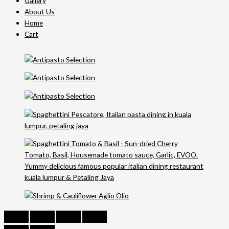
Gallery
About Us
Home
Cart