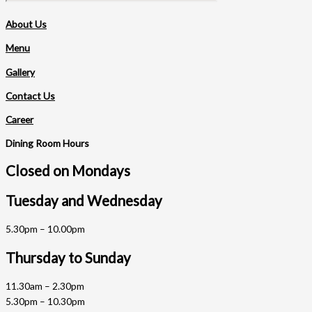
About Us
Menu
Gallery
Contact Us
Career
Dining Room Hours
Closed on Mondays
Tuesday and Wednesday
5.30pm – 10.00pm
Thursday to Sunday
11.30am – 2.30pm
5.30pm – 10.30pm