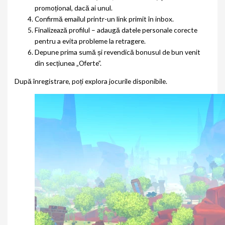
promoțional, dacă ai unul.
Confirmă emailul printr-un link primit în inbox.
Finalizează profilul – adaugă datele personale corecte
pentru a evita probleme la retragere.
Depune prima sumă și revendică bonusul de bun venit
din secțiunea „Oferte”.
După înregistrare, poți explora jocurile disponibile.