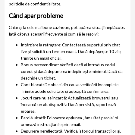
politicile de confidențialitate.
Când apar probleme
Chiar și la cele mai bune cazinouri, pot apărea situații neplăcute.
Iată câteva scenarii frecvente și cum să le rezolvi:
Întârziere la retragere: Contactează suportul prin chat
live și solicită un termen exact. Dacă depășește 10 zile,
trimite un email oficial.
Bonus nerevendicat: Verifică dacă ai introdus codul
corect și dacă depunerea îndeplinește minimul. Dacă da,
deschide un tichet.
Cont blocat: De obicei din cauza verificării incomplete.
Trimite actele solicitate și așteaptă confirmarea.
Jocuri care nu se încarcă: Actualizează browserul sau
încearcă un alt dispozitiv. Dacă persistă, raportează
eroarea.
Parolă uitată: Folosește opțiunea „Am uitat parola” și
urmează instrucțiunile prin email.
Depunere nereflectată: Verifică istoricul tranzacțiilor și,