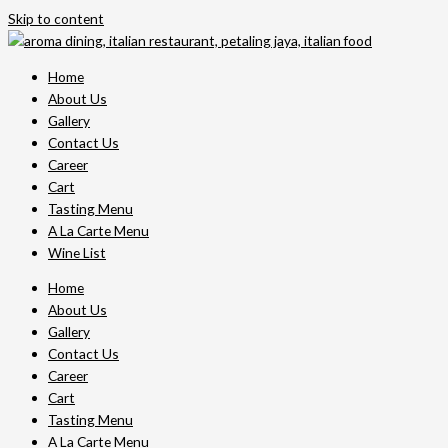
Skip to content
Home
About Us
Gallery
Contact Us
Career
Cart
Tasting Menu
A La Carte Menu
Wine List
Home
About Us
Gallery
Contact Us
Career
Cart
Tasting Menu
A La Carte Menu