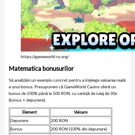
https://gameworld-ro.org/
Matematica bonusurilor
Să analizăm un exemplu concret pentru a înțelege valoarea reală
a unui bonus. Presupunem că GameWorld Casino oferă un
bonus de 100% până la 500 RON, cu cerință de rulaj de 30x
(bonus + depunere).
Element
Valoare
Depunere
200 RON
Bonus
200 RON (100% din depunere)