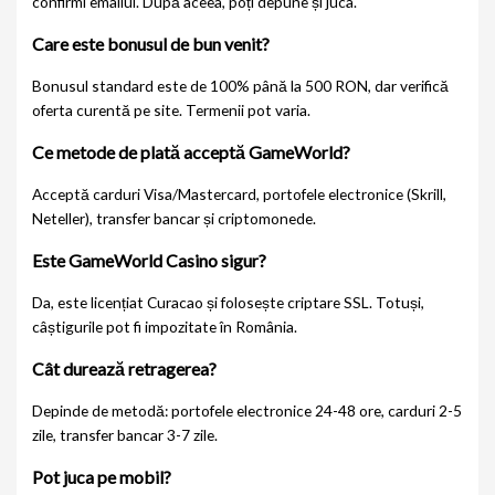
confirmi emailul. După aceea, poți depune și juca.
Care este bonusul de bun venit?
Bonusul standard este de 100% până la 500 RON, dar verifică
oferta curentă pe site. Termenii pot varia.
Ce metode de plată acceptă GameWorld?
Acceptă carduri Visa/Mastercard, portofele electronice (Skrill,
Neteller), transfer bancar și criptomonede.
Este GameWorld Casino sigur?
Da, este licențiat Curacao și folosește criptare SSL. Totuși,
câștigurile pot fi impozitate în România.
Cât durează retragerea?
Depinde de metodă: portofele electronice 24-48 ore, carduri 2-5
zile, transfer bancar 3-7 zile.
Pot juca pe mobil?