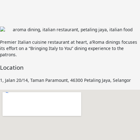
Premier Italian cuisine restaurant at heart, a’Roma dinings focuses
its effort on a “Bringing Italy to You” dining experience to the
patrons.
Location
1, Jalan 20/14, Taman Paramount, 46300 Petaling Jaya, Selangor