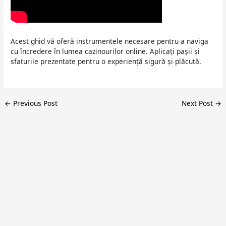
Acest ghid vă oferă instrumentele necesare pentru a naviga
cu încredere în lumea cazinourilor online. Aplicați pașii și
sfaturile prezentate pentru o experiență sigură și plăcută.
←
Previous Post
Next Post
→