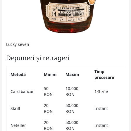
Lucky seven
Depuneri și retrageri
Timp
Metodă
Minim
Maxim
procesare
50
10.000
Card bancar
1-3 zile
RON
RON
20
50.000
Skrill
Instant
RON
RON
20
50.000
Neteller
Instant
RON
RON