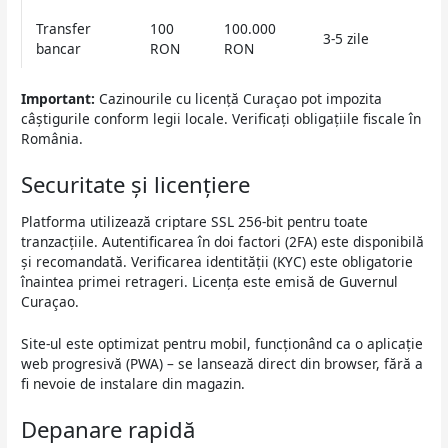
Transfer
100
100.000
3-5 zile
bancar
RON
RON
Important:
Cazinourile cu licență Curaçao pot impozita
câștigurile conform legii locale. Verificați obligațiile fiscale în
România.
Securitate și licențiere
Platforma utilizează criptare SSL 256-bit pentru toate
tranzacțiile. Autentificarea în doi factori (2FA) este disponibilă
și recomandată. Verificarea identității (KYC) este obligatorie
înaintea primei retrageri. Licența este emisă de Guvernul
Curaçao.
Site-ul este optimizat pentru mobil, funcționând ca o aplicație
web progresivă (PWA) – se lansează direct din browser, fără a
fi nevoie de instalare din magazin.
Depanare rapidă