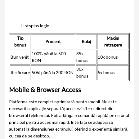
Hotspins login
Tip
Maxim
Procent
Rulaj
bonus
retragere
100% până la 500
35x
Bun venit
10x bonus
RON
bonus
30x
Recărcare
50% până la 200 RON
5x bonus
bonus
Mobile & Browser Access
Platforma este complet optimizată pentru mobil. Nu este
necesară o aplicație separată; accesezi site-ul direct din
browserul telefonului. Poți adăuga o comandă rapidă pe ecranul
principal pentru acces mai rapid. Interfața se adaptează
automat la dimensiunea ecranului, oferind o experiență similară
cu cea de pe desktop.