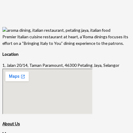
Premier Italian cuisine restaurant at heart, a’Roma dinings focuses its
effort on a “Bringing Italy to You” dining experience to the patrons.
Location
1, Jalan 20/14, Taman Paramount, 46300 Petaling Jaya, Selangor
About Us