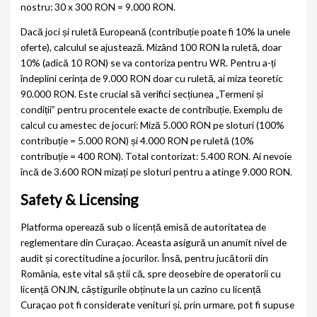
nostru: 30 x 300 RON = 9.000 RON.
Dacă joci și ruletă Europeană (contribuție poate fi 10% la unele
oferte), calculul se ajustează. Mizând 100 RON la ruletă, doar
10% (adică 10 RON) se va contoriza pentru WR. Pentru a-ți
îndeplini cerința de 9.000 RON doar cu ruletă, ai miza teoretic
90.000 RON. Este crucial să verifici secțiunea „Termeni și
condiții” pentru procentele exacte de contribuție. Exemplu de
calcul cu amestec de jocuri: Miză 5.000 RON pe sloturi (100%
contribuție = 5.000 RON) și 4.000 RON pe ruletă (10%
contribuție = 400 RON). Total contorizat: 5.400 RON. Ai nevoie
încă de 3.600 RON mizați pe sloturi pentru a atinge 9.000 RON.
Safety & Licensing
Platforma operează sub o licență emisă de autoritatea de
reglementare din Curaçao. Aceasta asigură un anumit nivel de
audit și corectitudine a jocurilor. Însă, pentru jucătorii din
România, este vital să știi că, spre deosebire de operatorii cu
licență ONJN, câștigurile obținute la un cazino cu licență
Curaçao pot fi considerate venituri și, prin urmare, pot fi supuse