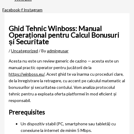
Facebook-f
Instagram
Ghid Tehnic Winboss: Manual
Operațional pentru Calcul Bonusuri
și Securitate
/
Uncategorized
/ By
admingusar
Acesta nu este un review generic de cazino — acesta este un
manual practic operator pentru jucătorii de la
https://winboss.eu/
. Acest ghid te va înarma cu proceduri clare,
de la înregistrare la retragere, cu accent pe calculul matematic al
bonusurilor și securitatea contului. Vom analiza protocolul
tehnic pentru a exploata oferta platformei în mod eficient și
responsabil.
Prerequisites
Un dispozitiv stabil (PC, smartphone sau tabletă) cu
conexiune la internet de minim 5 Mbps.