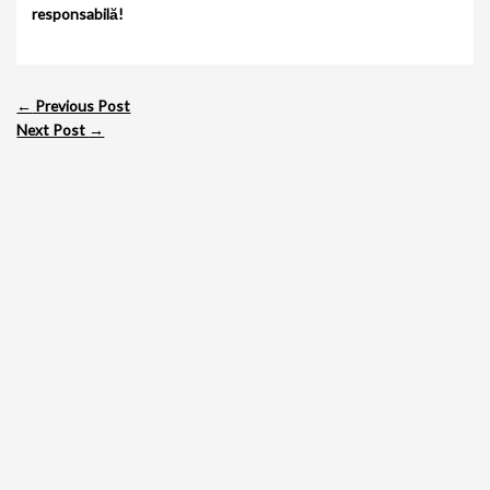
responsabilă!
←
Previous Post
Next Post
→