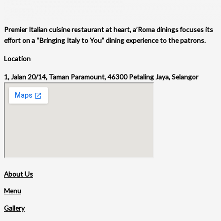
Premier Italian cuisine restaurant at heart, a’Roma dinings focuses its
effort on a “Bringing Italy to You” dining experience to the patrons.
Location
1, Jalan 20/14, Taman Paramount, 46300 Petaling Jaya, Selangor
About Us
Menu
Gallery