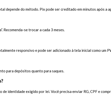
tal depende do método. Pix pode ser creditado em minutos após a a
a”. Recomenda-se trocar a cada 3 meses.
 totalmente responsivo e pode ser adicionado à tela inicial como um
tanto para depósitos quanto para saques.
s?
de identidade exigido por lei. Você precisa enviar RG, CPF e compr