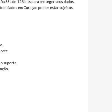
fia SSL de 128 bits para proteger seus dados.
licenciados em Curaçao podem estar sujeitos
e.
porte.
 o suporte.
enção.