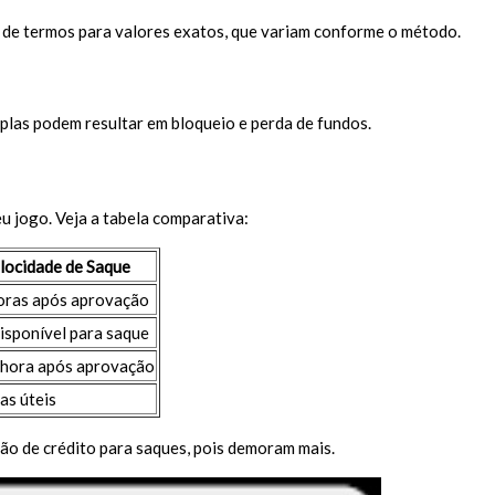
ão de termos para valores exatos, que variam conforme o método.
plas podem resultar em bloqueio e perda de fundos.
eu jogo. Veja a tabela comparativa:
locidade de Saque
oras após aprovação
isponível para saque
 hora após aprovação
as úteis
tão de crédito para saques, pois demoram mais.