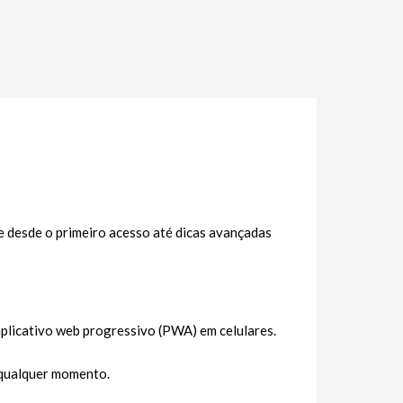
bre desde o primeiro acesso até dicas avançadas
plicativo web progressivo (PWA) em celulares.
 qualquer momento.