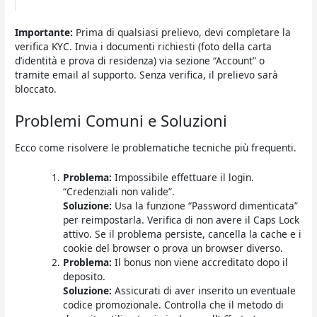
Importante:
Prima di qualsiasi prelievo, devi completare la
verifica KYC. Invia i documenti richiesti (foto della carta
d’identità e prova di residenza) via sezione “Account” o
tramite email al supporto. Senza verifica, il prelievo sarà
bloccato.
Problemi Comuni e Soluzioni
Ecco come risolvere le problematiche tecniche più frequenti.
Problema:
Impossibile effettuare il login.
“Credenziali non valide”.
Soluzione:
Usa la funzione “Password dimenticata”
per reimpostarla. Verifica di non avere il Caps Lock
attivo. Se il problema persiste, cancella la cache e i
cookie del browser o prova un browser diverso.
Problema:
Il bonus non viene accreditato dopo il
deposito.
Soluzione:
Assicurati di aver inserito un eventuale
codice promozionale. Controlla che il metodo di