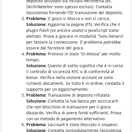
deposito utilizzato sia incluso nell’offerta (es.
Skrill/Neteller sono spesso esclusi). Contatta
l’assistenza fornendo l’ID transazione del deposito.
Problema:
Il gioco si blocca o non si carica.
Soluzione:
Aggiorna la pagina (F5). Verifica che il
plugin Flash (se ancora usato) o JavaScript siano
abilitati. Prova a giocare in modalità “Solo Denaro”
per testare la connessione. Il problema potrebbe
essere dal fornitore del gioco.
Problema:
Prelievo in stato “In Attesa” per molto
tempo.
Soluzione:
Questo di solito significa che è in corso
il controllo di sicurezza KYC o di conformità al
bonus. Verifica nella sezione account se sono
richiesti documenti. Se tutto è in ordine, contatta il
supporto per un aggiornamento.
Problema:
Transazione di deposito rifiutata.
Soluzione:
Contatta la tua banca per assicurarti
che non blocchino le transazioni per il gioco
d’azzardo. Verifica di avere fondi sufficienti. Prova
con un metodo di pagamento alternativo.
Problema:
L’account è stato bloccato o sospeso.
Soluzione:
Contatta immediatamente l’assistenza