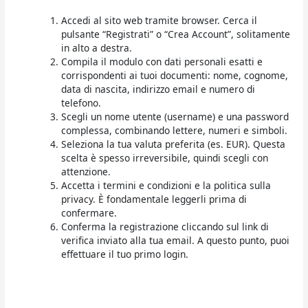
Accedi al sito web tramite browser. Cerca il
pulsante “Registrati” o “Crea Account”, solitamente
in alto a destra.
Compila il modulo con dati personali esatti e
corrispondenti ai tuoi documenti: nome, cognome,
data di nascita, indirizzo email e numero di
telefono.
Scegli un nome utente (username) e una password
complessa, combinando lettere, numeri e simboli.
Seleziona la tua valuta preferita (es. EUR). Questa
scelta è spesso irreversibile, quindi scegli con
attenzione.
Accetta i termini e condizioni e la politica sulla
privacy. È fondamentale leggerli prima di
confermare.
Conferma la registrazione cliccando sul link di
verifica inviato alla tua email. A questo punto, puoi
effettuare il tuo primo login.