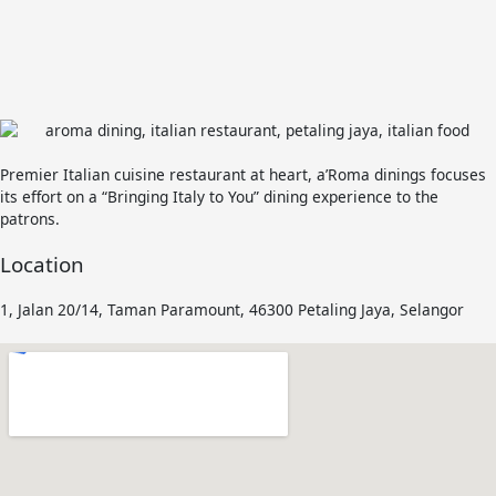
Premier Italian cuisine restaurant at heart, a’Roma dinings focuses
its effort on a “Bringing Italy to You” dining experience to the
patrons.
Location
1, Jalan 20/14, Taman Paramount, 46300 Petaling Jaya, Selangor