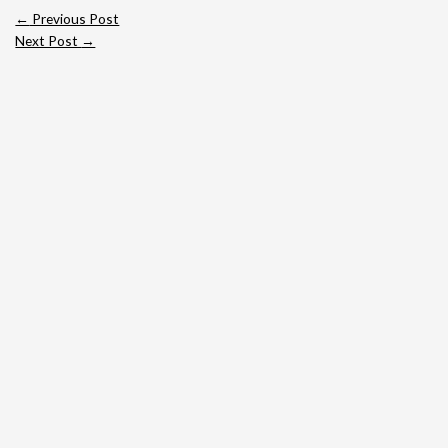
←
Previous Post
Next Post
→