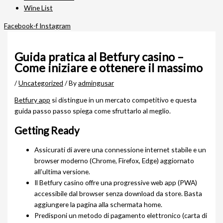
Wine List
Facebook-f
Instagram
Guida pratica al Betfury casino –
Come iniziare e ottenere il massimo
/
Uncategorized
/ By
admingusar
Betfury app
si distingue in un mercato competitivo e questa
guida passo passo spiega come sfruttarlo al meglio.
Getting Ready
Assicurati di avere una connessione internet stabile e un
browser moderno (Chrome, Firefox, Edge) aggiornato
all’ultima versione.
Il Betfury casino offre una progressive web app (PWA)
accessibile dal browser senza download da store. Basta
aggiungere la pagina alla schermata home.
Predisponi un metodo di pagamento elettronico (carta di