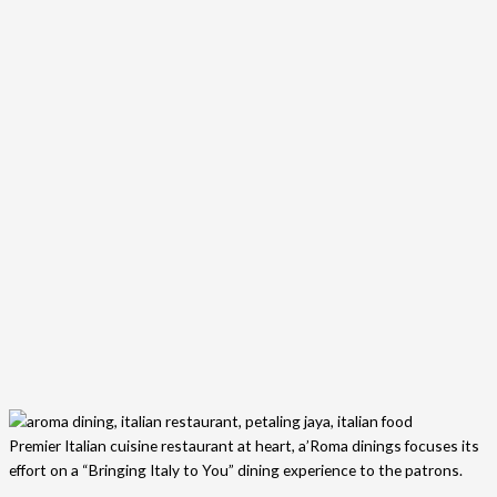
Premier Italian cuisine restaurant at heart, a’Roma dinings focuses its
effort on a “Bringing Italy to You” dining experience to the patrons.