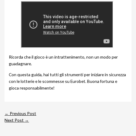
Ricorda che il gioco è un intrattenimento, non un modo per
guadagnare.
Con questa guida, hai tutti gli strumenti per iniziare in sicurezza
con le lotterie e le scommesse su Eurobet. Buona fortuna e
gioca responsabilmente!
←
Previous Post
Next Post
→