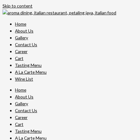
Skip to content
Home
About Us
Gallery
Contact Us
Career
Cart
Tasting Menu
A La Carte Menu
Wine List
Home
About Us
Gallery
Contact Us
Career
Cart
Tasting Menu
A La Carte Menu