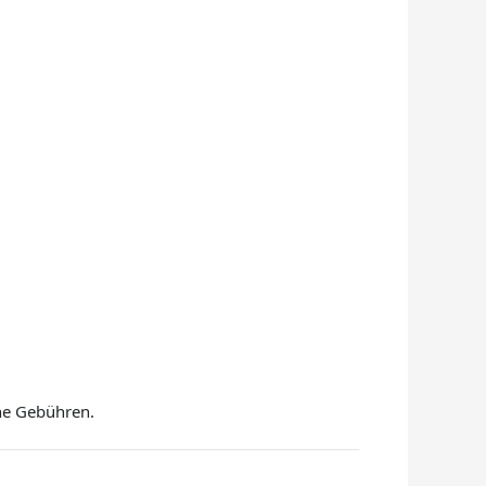
he Gebühren.