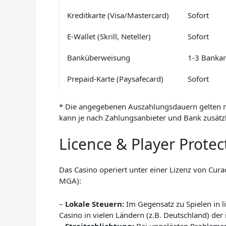
Kreditkarte (Visa/Mastercard)
Sofort
E-Wallet (Skrill, Neteller)
Sofort
Banküberweisung
1-3 Bankar
Prepaid-Karte (Paysafecard)
Sofort
* Die angegebenen Auszahlungsdauern gelten nac
kann je nach Zahlungsanbieter und Bank zusätz
Licence & Player Protec
Das Casino operiert unter einer Lizenz von Cura
MGA):
–
Lokale Steuern:
Im Gegensatz zu Spielen in l
Casino in vielen Ländern (z.B. Deutschland) der
–
Streitschlichtung:
Bei ungelösten Problemen 