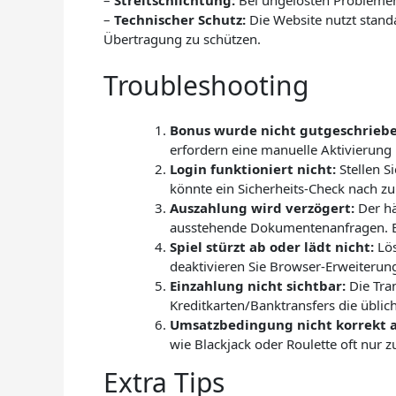
–
Technischer Schutz:
Die Website nutzt stand
Übertragung zu schützen.
Troubleshooting
Bonus wurde nicht gutgeschriebe
erfordern eine manuelle Aktivierung
Login funktioniert nicht:
Stellen Si
könnte ein Sicherheits-Check nach zu
Auszahlung wird verzögert:
Der hä
ausstehende Dokumentenanfragen. Be
Spiel stürzt ab oder lädt nicht:
Lös
deaktivieren Sie Browser-Erweiterunge
Einzahlung nicht sichtbar:
Die Tra
Kreditkarten/Banktransfers die üblic
Umsatzbedingung nicht korrekt ak
wie Blackjack oder Roulette oft nur 
Extra Tips