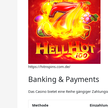
https://hitnspins.com.de/
Banking & Payments
Das Casino bietet eine Reihe gängiger Zahlung
Methode
Einzahlu