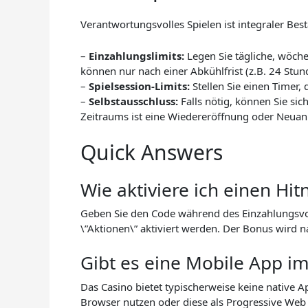
Verantwortungsvolles Spielen ist integraler Best
–
Einzahlungslimits:
Legen Sie tägliche, wöche
können nur nach einer Abkühlfrist (z.B. 24 Stun
–
Spielsession-Limits:
Stellen Sie einen Timer, 
–
Selbstausschluss:
Falls nötig, können Sie si
Zeitraums ist eine Wiedereröffnung oder Neua
Quick Answers
Wie aktiviere ich einen Hi
Geben Sie den Code während des Einzahlungsvor
\”Aktionen\” aktiviert werden. Der Bonus wird n
Gibt es eine Mobile App i
Das Casino bietet typischerweise keine native Ap
Browser nutzen oder diese als Progressive Web 