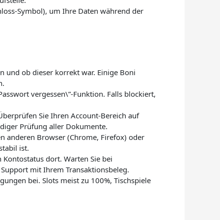
chloss-Symbol), um Ihre Daten während der
 und ob dieser korrekt war. Einige Boni
n.
”Passwort vergessen\”-Funktion. Falls blockiert,
 Überprüfen Sie Ihren Account-Bereich auf
diger Prüfung aller Dokumente.
en anderen Browser (Chrome, Firefox) oder
abil ist.
 Kontostatus dort. Warten Sie bei
n Support mit Ihrem Transaktionsbeleg.
gungen bei. Slots meist zu 100%, Tischspiele