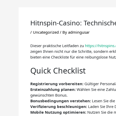
Hitnspin-Casino: Technisc
/
Uncategorized
/ By
admingusar
Dieser praktische Leitfaden zu
https://hitnspins
zeigen Ihnen nicht nur die Schritte, sondern er
bieten eine Checkliste für eine reibungslose Nu
Quick Checklist
Registrierung vorbereiten:
Gültiger Personal
Ersteinzahlung planen:
Wählen Sie eine Zahlu
gewünschten Bonus.
Bonusbedingungen verstehen:
Lesen Sie die
Verifizierung beschleunigen:
Laden Sie Ihre
Mobile Nutzung optimieren:
Nutzen Sie die 