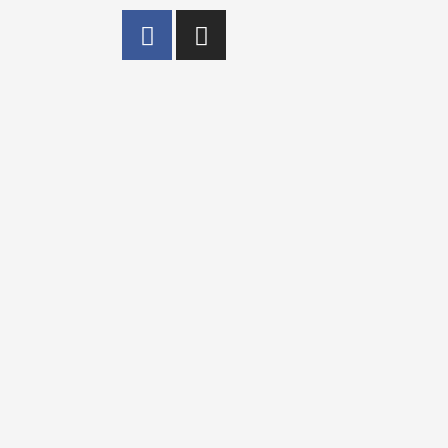
F
I
a
n
c
s
e
t
b
a
o
g
o
r
k
a
-
m
f