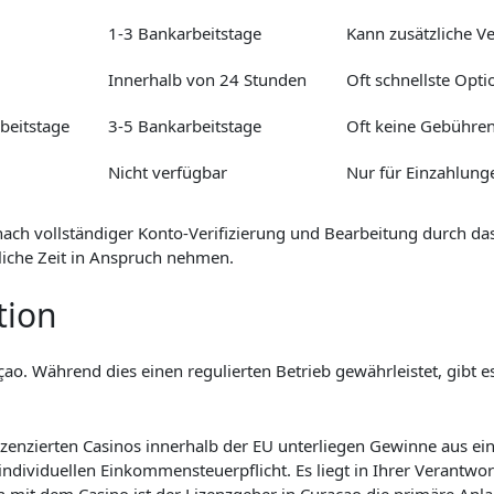
1-3 Bankarbeitstage
Kann zusätzliche Ve
Innerhalb von 24 Stunden
Oft schnellste Opti
beitstage
3-5 Bankarbeitstage
Oft keine Gebühren
Nicht verfügbar
Nur für Einzahlunge
h vollständiger Konto-Verifizierung und Bearbeitung durch das 
liche Zeit in Anspruch nehmen.
tion
çao. Während dies einen regulierten Betrieb gewährleistet, gibt e
izenzierten Casinos innerhalb der EU unterliegen Gewinne aus ei
 individuellen Einkommensteuerpflicht. Es liegt in Ihrer Verantwo
mit dem Casino ist der Lizenzgeber in Curaçao die primäre Anlau