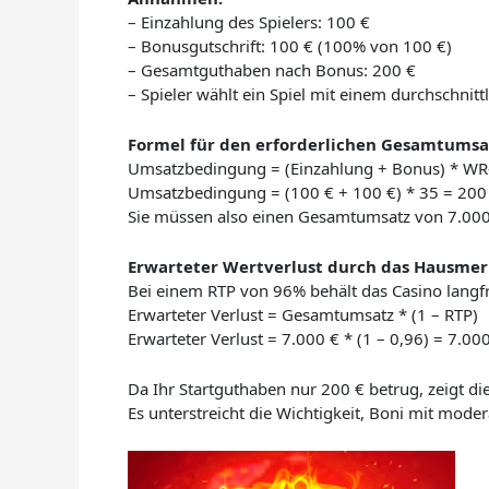
– Einzahlung des Spielers: 100 €
– Bonusgutschrift: 100 € (100% von 100 €)
– Gesamtguthaben nach Bonus: 200 €
– Spieler wählt ein Spiel mit einem durchschni
Formel für den erforderlichen Gesamtumsa
Umsatzbedingung = (Einzahlung + Bonus) * WR
Umsatzbedingung = (100 € + 100 €) * 35 = 200
Sie müssen also einen Gesamtumsatz von 7.000 
Erwarteter Wertverlust durch das Hausmer
Bei einem RTP von 96% behält das Casino langfr
Erwarteter Verlust = Gesamtumsatz * (1 – RTP)
Erwarteter Verlust = 7.000 € * (1 – 0,96) = 7.00
Da Ihr Startguthaben nur 200 € betrug, zeigt die
Es unterstreicht die Wichtigkeit, Boni mit mod