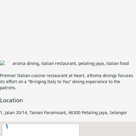
Premier Italian cuisine restaurant at heart, a’Roma dinings focuses
its effort on a “Bringing Italy to You” dining experience to the
patrons.
Location
1, Jalan 20/14, Taman Paramount, 46300 Petaling Jaya, Selangor