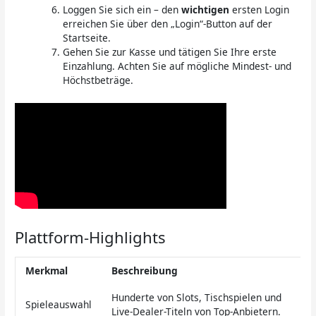
Loggen Sie sich ein – den
wichtigen
ersten Login
erreichen Sie über den „Login“-Button auf der
Startseite.
Gehen Sie zur Kasse und tätigen Sie Ihre erste
Einzahlung. Achten Sie auf mögliche Mindest- und
Höchstbeträge.
Plattform-Highlights
Merkmal
Beschreibung
Hunderte von Slots, Tischspielen und
Spieleauswahl
Live-Dealer-Titeln von Top-Anbietern.