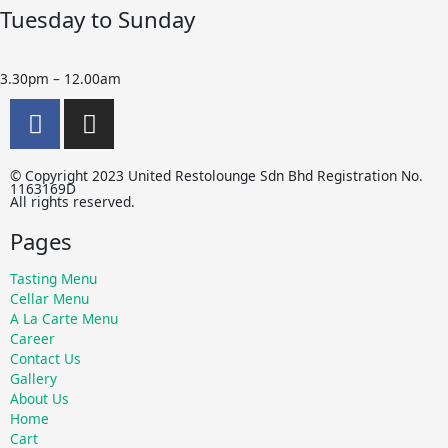
Tuesday to Sunday
3.30pm – 12.00am
F
I
a
n
c
s
© Copyright 2023 United Restolounge Sdn Bhd Registration No.
e
t
1163169D
All rights reserved.
b
a
o
g
Pages
o
r
k
a
Tasting Menu
Cellar Menu
-
m
A La Carte Menu
f
Career
Contact Us
Gallery
About Us
Home
Cart