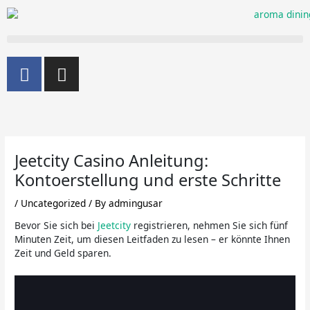
Skip
to
content
F
I
a
n
c
s
e
t
b
a
o
g
Jeetcity Casino Anleitung:
o
r
Kontoerstellung und erste Schritte
k
a
-
m
/
Uncategorized
/ By
admingusar
f
Bevor Sie sich bei
Jeetcity
registrieren, nehmen Sie sich fünf
Minuten Zeit, um diesen Leitfaden zu lesen – er könnte Ihnen
Zeit und Geld sparen.