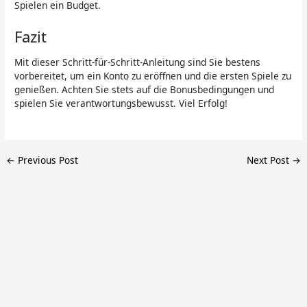
Spielen ein Budget.
Fazit
Mit dieser Schritt-für-Schritt-Anleitung sind Sie bestens
vorbereitet, um ein Konto zu eröffnen und die ersten Spiele zu
genießen. Achten Sie stets auf die Bonusbedingungen und
spielen Sie verantwortungsbewusst. Viel Erfolg!
←
Previous Post
Next Post
→