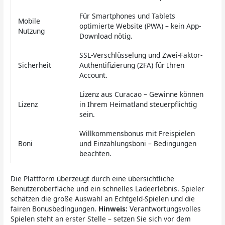
Für Smartphones und Tablets
Mobile
optimierte Website (PWA) – kein App-
Nutzung
Download nötig.
SSL-Verschlüsselung und Zwei-Faktor-
Sicherheit
Authentifizierung (2FA) für Ihren
Account.
Lizenz aus Curacao – Gewinne können
Lizenz
in Ihrem Heimatland steuerpflichtig
sein.
Willkommensbonus mit Freispielen
Boni
und Einzahlungsboni – Bedingungen
beachten.
Die Plattform überzeugt durch eine übersichtliche
Benutzeroberfläche und ein schnelles Ladeerlebnis. Spieler
schätzen die große Auswahl an Echtgeld-Spielen und die
fairen Bonusbedingungen.
Hinweis:
Verantwortungsvolles
Spielen steht an erster Stelle – setzen Sie sich vor dem