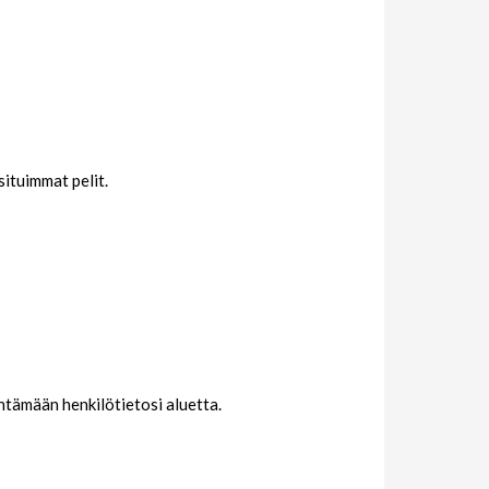
situimmat pelit.
entämään henkilötietosi aluetta.