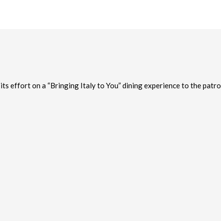
its effort on a “Bringing Italy to You” dining experience to the patro