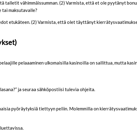
tä talletit vähimmäissumman. (2) Varmista, että et ole pyytänyt bonust
e tai maksutavalle?
dot etukäteen. (2) Varmista, että olet täyttänyt kierrätysvaatimukset
ykset)
pelaajille pelaaaminen ulkomaisilla kasinoilla on sallittua, mutta k
lasana?” ja seuraa sähköpostiisi tulevia ohjeita.
lmaisia pyöräytyksiä tiettyyn peliin. Molemmilla on kierrätysvaatimuk
 luettavissa.