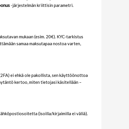
bonus
-järjestelmän kriittisin parametri.
maksutavan mukaan (esim. 20€). KYC-tarkistus
 käyttämään samaa maksutapaa nostoa varten,
2FA) ei ehkä ole pakollista, sen käyttöönottoa
täntö kertoo, miten tietojasi käsitellään –
hköpostiosoitetta (isoilla/kirjaimilla ei väliä).