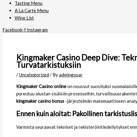
Tasting Menu
A La Carte Menu
Wine List
Facebook-f
Instagram
Kingmaker Casino Deep Dive: Tekn
Turvatarkistuksiin
/
Uncategorized
/ By
admingusar
Kingmaker Casino online
on noussut suosituksi suomalaisille
pureutuu alustan sisäisiin prosesseihin, turvallisuusrakentei
kingmaker casino bonus
-järjestelmän matemaattiseen analyy
Ennen kuin aloitat: Pakollinen tarkistusli
Varmista seuraavat tekniset ja rekisteröintiedellytykset en