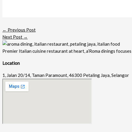
←
Previous Post
Next Post
→
Premier Italian cuisine restaurant at heart, a’Roma dinings focuses 
Location
1, Jalan 20/14, Taman Paramount, 46300 Petaling Jaya, Selangor