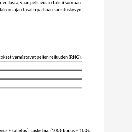
sovellusta, vaan pelisivusto toimii suoraan
elain on ajan tasalla parhaan suorituskyvyn
okset varmistavat pelien reiluuden (RNG).
nus + talletus). Laskelma: (100€ bonus + 100€