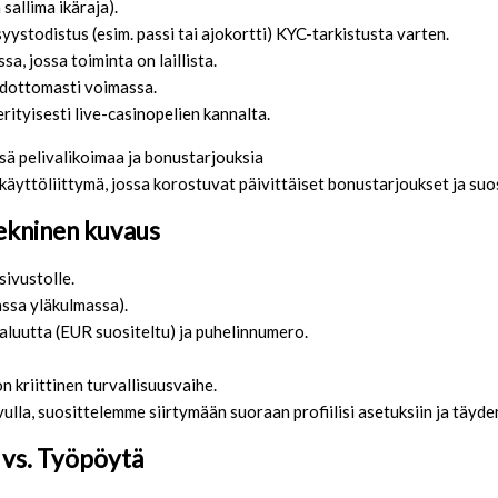
sallima ikäraja).
syystodistus (esim. passi tai ajokortti) KYC-tarkistusta varten.
sa, jossa toiminta on laillista.
hdottomasti voimassa.
ityisesti live-casinopelien kannalta.
käyttöliittymä, jossa korostuvat päivittäiset bonustarjoukset ja suo
tekninen kuvaus
sivustolle.
assa yläkulmassa).
valuutta (EUR suositeltu) ja puhelinnumero.
on kriittinen turvallisuusvaihe.
vulla, suosittelemme siirtymään suoraan profiilisi asetuksiin ja täyd
i vs. Työpöytä