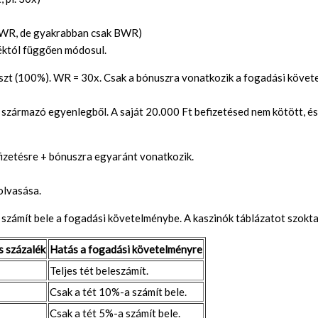
 WR, de gyakrabban csak BWR)
téktól függően módosul.
uszt (100%). WR = 30x. Csak a bónuszra vonatkozik a fogadási követ
származó egyenlegből. A saját 20.000 Ft befizetésed nem kötött, és
izetésre + bónuszra egyaránt vonatkozik.
olvasása.
zámít bele a fogadási követelménybe. A kaszinók táblázatot szokta
s százalék
Hatás a fogadási követelményre
Teljes tét beleszámít.
Csak a tét 10%-a számít bele.
Csak a tét 5%-a számít bele.