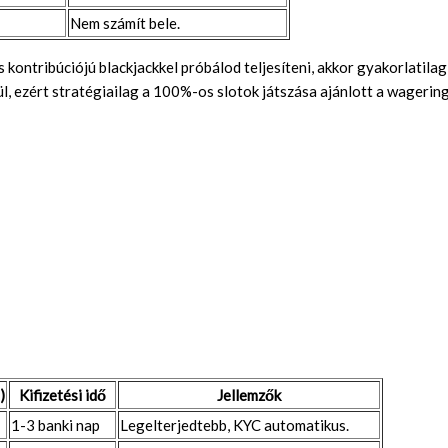
Nem számít bele.
ontribúciójú blackjackkel próbálod teljesíteni, akkor gyakorlatilag
lül, ezért stratégiailag a 100%-os slotok játszása ajánlott a wageri
)
Kifizetési idő
Jellemzők
1-3 banki nap
Legelterjedtebb, KYC automatikus.