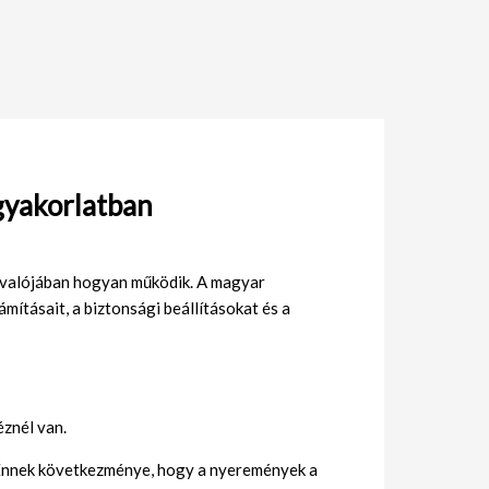
gyakorlatban
rm valójában hogyan működik. A magyar
ításait, a biztonsági beállításokat és a
éznél van.
. Ennek következménye, hogy a nyeremények a