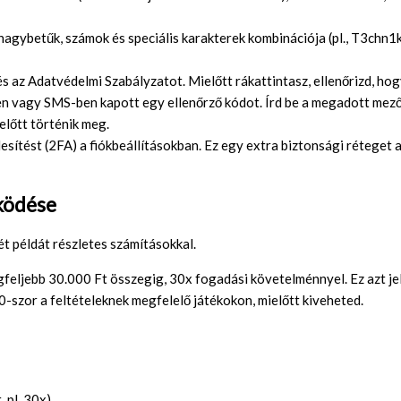
s nagybetűk, számok és speciális karakterek kombinációja (pl., T3chn
s az Adatvédelmi Szabályzatot. Mielőtt rákattintasz, ellenőrizd, hog
en vagy SMS-ben kapott egy ellenőrző kódot. Írd be a megadott mez
előtt történik meg.
lesítést (2FA) a fiókbeállításokban. Ez egy extra biztonsági réteget
ködése
t példát részletes számításokkal.
gfeljebb 30.000 Ft összegig, 30x fogadási követelménnyel. Ez azt je
0-szor a feltételeknek megfelelő játékokon, mielőtt kiveheted.
 pl. 30x)