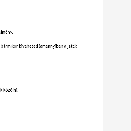
elmény.
 bármikor kiveheted (amennyiben a játék
k közölni.