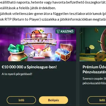
állítható naponta, hetente vagy havonta befizethető összegkorlát, 
eállítások a felelős játék érdekében.
tékok véletlenszám-generátora független tesztlaboratóriumok (pl. 
kok RTP (Return to Player) százaléka a játékinformációkban megtalá