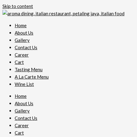
Skip to content
Home
About Us
Gallery
Contact Us
Career
Cart
Tasting Menu
A La Carte Menu
Wine List
Home
About Us
Gallery
Contact Us
Career
Cart