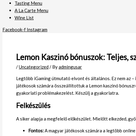
Tasting Menu
A La Carte Menu
Wine List
Facebook-f
Instagram
Lemon Kaszinó bónuszok: Teljes, s
/
Uncategorized
/ By
admingusar
Legtöbb iGaming útmutató elvont és általános. Ez nem az – 
játékosok számára összeállítottuk a Lemon kaszinó bónuszren
gyakorlati problémakezelést. Készülj a gyakorlatra.
Felkészülés
A siker alapja a megfelelő előkészület. Mielőtt elkezded, 
Fontos:
A magyar játékosok számára a legtöbb online 