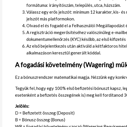
formátuma: irányítószám, település, utca, házszám.
Válassz egy erős jelszót: minimum 12 karakter, kis- é
jelszót más platformokon.
Olvasd el és fogadd el a Felhasználói Megállapodást é
A regisztráció megerősítéséhez valószínűleg e-mailb
dokumentumellenőrzés (KYC) később, az első kifizetés 
Az első bejelentkezés után aktiváld a kétfaktoros hite
alkalmazáson keresztül generált kóddal.
A fogadási követelmény (Wagering) mű
Ez a bónuszrendszer matematikai magja. Nézzünk egy konkré
Tegyük fel, hogy egy 100% első befizetési bónuszt kapsz, le
esetenként a befizetés összegének is) meg kell fordítanod 3
Jelölés:
D = Befizetett összeg (Deposit)
B = Bónusz összeg (Bonus)
WR = Fogadási követelmény szorzó (Wagering Requirement,