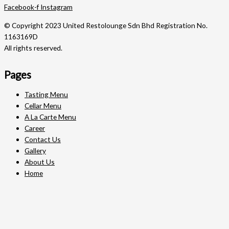
Facebook-f
Instagram
© Copyright 2023 United Restolounge Sdn Bhd Registration No.
1163169D
All rights reserved.
Pages
Tasting Menu
Cellar Menu
A La Carte Menu
Career
Contact Us
Gallery
About Us
Home
Cart