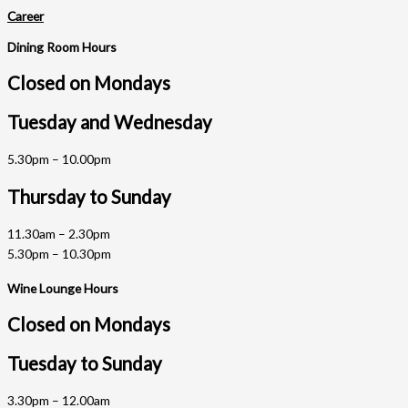
Career
Dining Room Hours
Closed on Mondays
Tuesday and Wednesday
5.30pm – 10.00pm
Thursday to Sunday
11.30am – 2.30pm
5.30pm – 10.30pm
Wine Lounge Hours
Closed on Mondays
Tuesday to Sunday
3.30pm – 12.00am