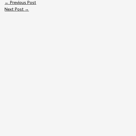
←
Previous Post
Next Post
→