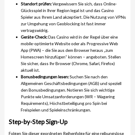
Standort prüfen:
Vergewissern Sie sich, dass Online-
Glücksspiel in Ihrer Region legal ist und das Casino
Spieler aus Ihrem Land akzeptiert. Die Nutzung von VPNs
zur Umgehung von Geoblocking ist fast immer
vertragswidrig.
Geräte-Check:
Das Casino wird in der Regel über eine
mobile-optimierte Website oder als Progressive Web
App (PWA) – die Sie aus dem Browser heraus „zum
Homescreen hinzufügen“ können – angeboten. Stellen
Sie sicher, dass Ihr Browser (Chrome, Safari, Firefox)
aktuell ist.
Bonusbedingungen lesen:
Suchen Sie nach den
Allgemeinen Geschäftsbedingungen (AGB) und speziell
den Bonusbedingungen. Notieren Sie sich wichtige
Punkte wie Umsatzanforderungen (WR – Wagering
Requirements), Höchstbeteiligung pro Spin bei
Freispielen und Spieleinschränkungen.
Step-by-Step Sign-Up
Folgen Sie dieser geordneten Reihenfolge für eine reibungslose