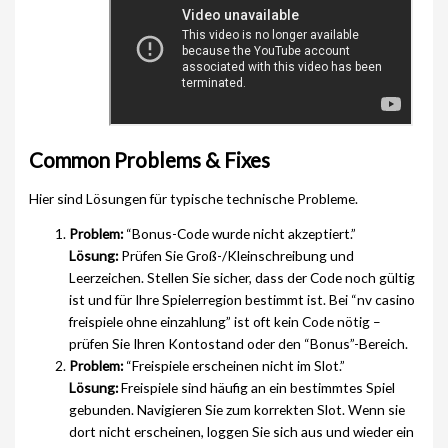
Common Problems & Fixes
Hier sind Lösungen für typische technische Probleme.
Problem:
“Bonus-Code wurde nicht akzeptiert.”
Lösung:
Prüfen Sie Groß-/Kleinschreibung und
Leerzeichen. Stellen Sie sicher, dass der Code noch gültig
ist und für Ihre Spielerregion bestimmt ist. Bei “nv casino
freispiele ohne einzahlung” ist oft kein Code nötig –
prüfen Sie Ihren Kontostand oder den “Bonus”-Bereich.
Problem:
“Freispiele erscheinen nicht im Slot.”
Lösung:
Freispiele sind häufig an ein bestimmtes Spiel
gebunden. Navigieren Sie zum korrekten Slot. Wenn sie
dort nicht erscheinen, loggen Sie sich aus und wieder ein