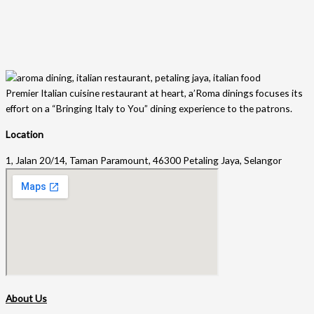
Premier Italian cuisine restaurant at heart, a’Roma dinings focuses its
effort on a “Bringing Italy to You” dining experience to the patrons.
Location
1, Jalan 20/14, Taman Paramount, 46300 Petaling Jaya, Selangor
About Us