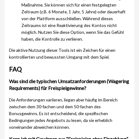
Maßnahme. Sie können sich für einen festgelegten
Zeitraum (z.B. 6 Monate, 1 Jahr, 5 Jahre) oder dauerhaft
von der Plattform ausschließen. Während dieses
Zeitraums ist eine Reaktivierung des Kontos nicht
möglich. Nutzen Sie diese Option, wenn Sie das Gefühl
haben, die Kontrolle zu verlieren.
Die aktive Nutzung dieser Tools ist ein Zeichen für einen
kontrollierten und bewussten Umgang mit dem Spiel.
FAQ
Was sind die typischen Umsatzanforderungen (Wagering
Requirements) für Freispielgewinne?
Die Anforderungen variieren, liegen aber häufig im Bereich
zwischen dem 30-fachen und dem 50-fachen des
Bonusgewinns. Es ist entscheidend, die spezifischen
Bedingungen jedes Angebots zu lesen, da sie erheblich
voneinander abweichen können.
Kann ich mit Gewinnen aus “Freispielen ohne Einzahlung”