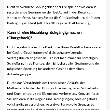
Nicht verwendete Bonusgelder oder Freispiele sowie daraus
resultierende Gewinne werden bei Ablauf in der Regel vom
Konto entfernt. Achten Sie auf die Gültigkeitsdauer, die in den
Bedingungen steht (oft 7 bis 30 Tage nach Aktivierung).
Kann ich eine Einzahlung rückgängig machen
(Chargeback)?
Ein Chargeback über Ihre Bank oder Ihren Kreditkartenanbieter
bei Casino-Einzahlungen wird als schwerwiegender
Vertragsbruch angesehen. Es führt fast immer zur sofortigen
Schließung Ihres Kontos, dem Einbehalt aller Gewinne und der
möglichen Sperrung bei anderen Casinos derselben
Anbietergruppe.
Durch das Verständnis der technischen Abläufe, der
Mathematik hinter den Boni und der verfügbaren Sicherheits-
und Kontrolltools sind Sie optimal vorbereitet. Konzentrieren
Sie sich darauf, die Regeln und Bedingungen jedes Angebots
vollständig zu verstehen, verantwortungsvolle Grenzen zu
setzen und das Spiel als bezahlte Unterhaltung zu betrachten.