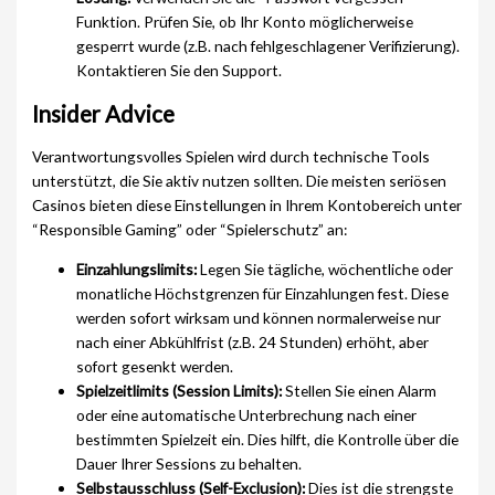
Funktion. Prüfen Sie, ob Ihr Konto möglicherweise
gesperrt wurde (z.B. nach fehlgeschlagener Verifizierung).
Kontaktieren Sie den Support.
Insider Advice
Verantwortungsvolles Spielen wird durch technische Tools
unterstützt, die Sie aktiv nutzen sollten. Die meisten seriösen
Casinos bieten diese Einstellungen in Ihrem Kontobereich unter
“Responsible Gaming” oder “Spielerschutz” an:
Einzahlungslimits:
Legen Sie tägliche, wöchentliche oder
monatliche Höchstgrenzen für Einzahlungen fest. Diese
werden sofort wirksam und können normalerweise nur
nach einer Abkühlfrist (z.B. 24 Stunden) erhöht, aber
sofort gesenkt werden.
Spielzeitlimits (Session Limits):
Stellen Sie einen Alarm
oder eine automatische Unterbrechung nach einer
bestimmten Spielzeit ein. Dies hilft, die Kontrolle über die
Dauer Ihrer Sessions zu behalten.
Selbstausschluss (Self-Exclusion):
Dies ist die strengste