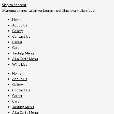
Skip to content
Home
About Us
Gallery
Contact Us
Career
Cart
Tasting Menu
A La Carte Menu
Wine List
Home
About Us
Gallery
Contact Us
Career
Cart
Tasting Menu
A La Carte Menu