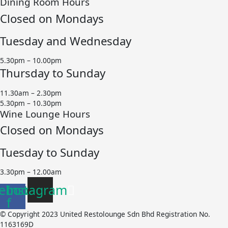
Dining Room Hours
Closed on Mondays
Tuesday and Wednesday
5.30pm – 10.00pm
Thursday to Sunday
11.30am – 2.30pm
5.30pm – 10.30pm
Wine Lounge Hours
Closed on Mondays
Tuesday to Sunday
3.30pm – 12.00am
ebook-
Instagram
f
© Copyright 2023 United Restolounge Sdn Bhd Registration No.
1163169D