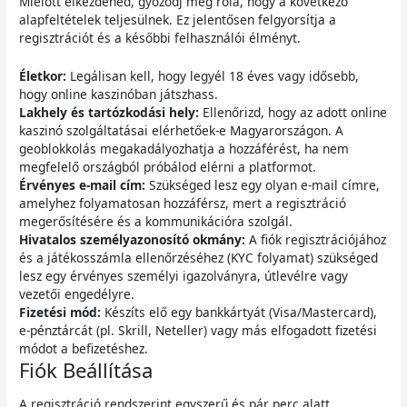
Mielőtt elkezdenéd, győződj meg róla, hogy a következő
alapfeltételek teljesülnek. Ez jelentősen felgyorsítja a
regisztrációt és a későbbi felhasználói élményt.
Életkor:
Legálisan kell, hogy legyél 18 éves vagy idősebb,
hogy online kaszinóban játszhass.
Lakhely és tartózkodási hely:
Ellenőrizd, hogy az adott online
kaszinó szolgáltatásai elérhetőek-e Magyarországon. A
geoblokkolás megakadályozhatja a hozzáférést, ha nem
megfelelő országból próbálod elérni a platformot.
Érvényes e-mail cím:
Szükséged lesz egy olyan e-mail címre,
amelyhez folyamatosan hozzáférsz, mert a regisztráció
megerősítésére és a kommunikációra szolgál.
Hivatalos személyazonosító okmány:
A fiók regisztrációjához
és a játékosszámla ellenőrzéséhez (KYC folyamat) szükséged
lesz egy érvényes személyi igazolványra, útlevélre vagy
vezetői engedélyre.
Fizetési mód:
Készíts elő egy bankkártyát (Visa/Mastercard),
e-pénztárcát (pl. Skrill, Neteller) vagy más elfogadott fizetési
módot a befizetéshez.
Fiók Beállítása
A regisztráció rendszerint egyszerű és pár perc alatt