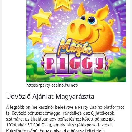
https://party-casino.hu.net/
Üdvözlő Ajánlat Magyarázata
A legtöbb online kaszinó, beleértve a Party Casino platformot
is, üdvözlő bónuszcsomaggal rendelkezik az új játékosok
számára. Ez általában egy befizetéshez kötött bónusz (pl.
100% akár 50 000 Ft-ig), amely plusz játékpénzt biztosít.
Kulcsfontosságú, hogy elolvasd a bónusz feltételeit,