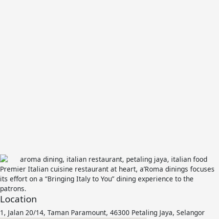
Premier Italian cuisine restaurant at heart, a’Roma dinings focuses
its effort on a “Bringing Italy to You” dining experience to the
patrons.
Location
1, Jalan 20/14, Taman Paramount, 46300 Petaling Jaya, Selangor