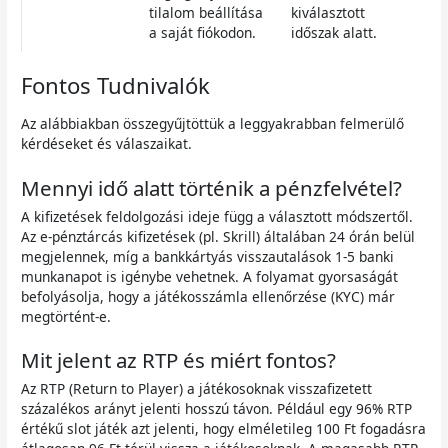
tilalom beállítása
kiválasztott
a saját fiókodon.
időszak alatt.
Fontos Tudnivalók
Az alábbiakban összegyűjtöttük a leggyakrabban felmerülő
kérdéseket és válaszaikat.
Mennyi idő alatt történik a pénzfelvétel?
A kifizetések feldolgozási ideje függ a választott módszertől.
Az e-pénztárcás kifizetések (pl. Skrill) általában 24 órán belül
megjelennek, míg a bankkártyás visszautalások 1-5 banki
munkanapot is igénybe vehetnek. A folyamat gyorsaságát
befolyásolja, hogy a játékosszámla ellenőrzése (KYC) már
megtörtént-e.
Mit jelent az RTP és miért fontos?
Az RTP (Return to Player) a játékosoknak visszafizetett
százalékos arányt jelenti hosszú távon. Például egy 96% RTP
értékű slot játék azt jelenti, hogy elméletileg 100 Ft fogadásra