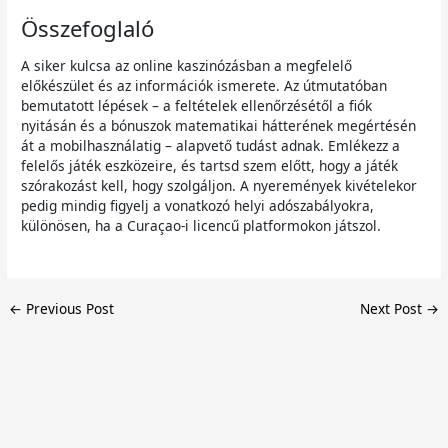
Összefoglaló
A siker kulcsa az online kaszinózásban a megfelelő
előkészület és az információk ismerete. Az útmutatóban
bemutatott lépések – a feltételek ellenőrzésétől a fiók
nyitásán és a bónuszok matematikai hátterének megértésén
át a mobilhasználatig – alapvető tudást adnak. Emlékezz a
felelős játék eszközeire, és tartsd szem előtt, hogy a játék
szórakozást kell, hogy szolgáljon. A nyeremények kivételekor
pedig mindig figyelj a vonatkozó helyi adószabályokra,
különösen, ha a Curaçao-i licencű platformokon játszol.
←
Previous Post
Next Post
→