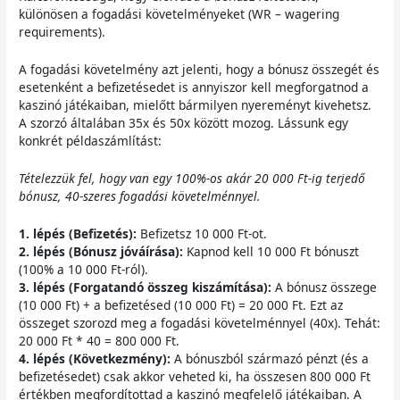
különösen a fogadási követelményeket (WR – wagering
requirements).
A fogadási követelmény azt jelenti, hogy a bónusz összegét és
esetenként a befizetésedet is annyiszor kell megforgatnod a
kaszinó játékaiban, mielőtt bármilyen nyereményt kivehetsz.
A szorzó általában 35x és 50x között mozog. Lássunk egy
konkrét példaszámlítást:
Tételezzük fel, hogy van egy 100%-os akár 20 000 Ft-ig terjedő
bónusz, 40-szeres fogadási követelménnyel.
1. lépés (Befizetés):
Befizetsz 10 000 Ft-ot.
2. lépés (Bónusz jóváírása):
Kapnod kell 10 000 Ft bónuszt
(100% a 10 000 Ft-ról).
3. lépés (Forgatandó összeg kiszámítása):
A bónusz összege
(10 000 Ft) + a befizetésed (10 000 Ft) = 20 000 Ft. Ezt az
összeget szorozd meg a fogadási követelménnyel (40x). Tehát:
20 000 Ft * 40 = 800 000 Ft.
4. lépés (Következmény):
A bónuszból származó pénzt (és a
befizetésedet) csak akkor veheted ki, ha összesen 800 000 Ft
értékben megfordítottad a kaszinó megfelelő játékaiban. A