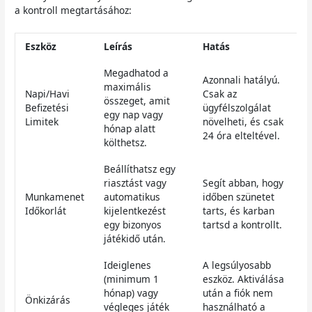
a kontroll megtartásához:
Eszköz
Leírás
Hatás
Megadhatod a
Azonnali hatályú.
maximális
Napi/Havi
Csak az
összeget, amit
Befizetési
ügyfélszolgálat
egy nap vagy
Limitek
növelheti, és csak
hónap alatt
24 óra elteltével.
költhetsz.
Beállíthatsz egy
riasztást vagy
Segít abban, hogy
Munkamenet
automatikus
időben szünetet
Időkorlát
kijelentkezést
tarts, és karban
egy bizonyos
tartsd a kontrollt.
játékidő után.
Ideiglenes
A legsúlyosabb
(minimum 1
eszköz. Aktiválása
hónap) vagy
után a fiók nem
Önkizárás
végleges játék
használható a