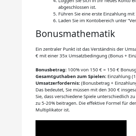
Loggen Sie sich in Ihr neues Konto ein
abgeschlossen ist.
Führen Sie eine erste Einzahlung mi
Laden Sie im Kontobereich unter “Ver
Bonusmathematik
Ein zentraler Punkt ist das Verständnis der Um
€ mit einer 35x Umsatzbedingung (Bonus + Einza
Bonusbetrag:
100% von 150 € = 150 € Bonusg
Gesamtguthaben zum Spielen:
Einzahlung (1
Umsatzerfordernis:
(Bonusbetrag + Einzahlung
Das bedeutet, Sie müssen mit den 300 € insges
Sie, dass verschiedene Spiele unterschiedlich z
zu 5-20% beitragen. Die effektive Formel für den
Multiplikator ist.