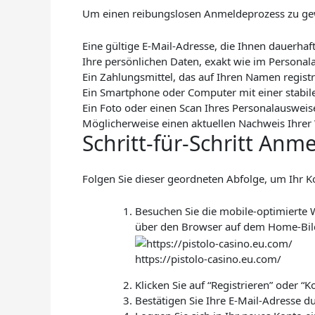
Um einen reibungslosen Anmeldeprozess zu gewä
Eine gültige E-Mail-Adresse, die Ihnen dauerhaft
Ihre persönlichen Daten, exakt wie im Persona
Ein Zahlungsmittel, das auf Ihren Namen registrie
Ein Smartphone oder Computer mit einer stabil
Ein Foto oder einen Scan Ihres Personalausweise
Möglicherweise einen aktuellen Nachweis Ihrer
Schritt-für-Schritt Anm
Folgen Sie dieser geordneten Abfolge, um Ihr Ko
Besuchen Sie die mobile-optimierte 
über den Browser auf dem Home-Bilds
https://pistolo-casino.eu.com/
Klicken Sie auf “Registrieren” oder 
Bestätigen Sie Ihre E-Mail-Adresse du