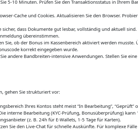
ie 5-10 Minuten. Prüfen Sie den Transaktionsstatus in Ihrem Ban
owser-Cache und Cookies. Aktualisieren Sie den Browser. Probier
e sicher, dass Dokumente gut lesbar, vollständig und aktuell sind
 Anmeldung übereinstimmen.
n Sie, ob der Bonus im Kassenbereich aktiviert werden musste. 
Bonuscode korrekt eingegeben wurde.
Sie andere Bandbreiten-intensive Anwendungen. Stellen Sie ein
, gehen Sie strukturiert vor:
gsbereich Ihres Kontos steht meist “In Bearbeitung”, “Geprüft” 
ie interne Bearbeitung (KYC-Prüfung, Bonusüberprüfung) kann 
sanbieter (z. B. 24h für E-Wallets, 1-5 Tage für Karten).
zen Sie den Live-Chat für schnelle Auskünfte. Für komplexe Fälle 