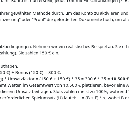
. Ihr Konto ist nun erstellt, jedoch oft mit Einschränkungen (z. B. 
t Ihrer gewählten Methode durch, um das Konto zu aktivieren un
ifizierung” oder “Profil” die geforderten Dokumente hoch, um all
satzbedingungen. Nehmen wir ein realistisches Beispiel an: Sie e
hlung). Sie zahlen 150 € ein.
uthaben.
50 €) + Bonus (150 €) = 300 €.
) * Umsatzfaktor = (150 € + 150 €) * 35 = 300 € * 35 =
10.500 €
amt Wetten im Gesamtwert von 10.500 € platzieren, bevor eine 
u diesem Umsatz beitragen. Slots zählen meist zu 100%, während T
 erforderlichen Spielumsatz (U) lautet: U = (B + E) * x, wobei B 