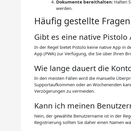
Dokumente bereithalten:
Halten S
werden.
Häufig gestellte Fragen
Gibt es eine native Pistol
In der Regel bietet Pistolo keine native App in 
App (PWA) zur Verfügung, die Sie über Ihren B
Wie lange dauert die Kont
In den meisten Fällen wird die manuelle Über
Supportaufkommen oder an Wochenenden kann es 
Verzögerungen zu vermeiden.
Kann ich meinen Benutzer
Nein, der gewählte Benutzername ist in der Reg
Registrierung sollten Sie daher einen Namen wä