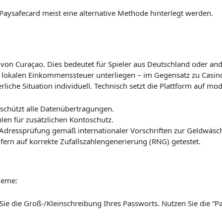
ysafecard meist eine alternative Methode hinterlegt werden.
enz von Curaçao. Dies bedeutet für Spieler aus Deutschland oder 
r lokalen Einkommenssteuer unterliegen – im Gegensatz zu Casin
erliche Situation individuell. Technisch setzt die Plattform auf mo
schützt alle Datenübertragungen.
en für zusätzlichen Kontoschutz.
d Adressprüfung gemäß internationaler Vorschriften zur Geldwä
rn auf korrekte Zufallszahlengenerierung (RNG) getestet.
leme:
ie die Groß-/Kleinschreibung Ihres Passworts. Nutzen Sie die “P