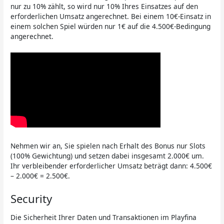
nur zu 10% zählt, so wird nur 10% Ihres Einsatzes auf den
erforderlichen Umsatz angerechnet. Bei einem 10€-Einsatz in
einem solchen Spiel würden nur 1€ auf die 4.500€-Bedingung
angerechnet.
Nehmen wir an, Sie spielen nach Erhalt des Bonus nur Slots
(100% Gewichtung) und setzen dabei insgesamt 2.000€ um.
Ihr verbleibender erforderlicher Umsatz beträgt dann: 4.500€
– 2.000€ = 2.500€.
Security
Die Sicherheit Ihrer Daten und Transaktionen im Playfina