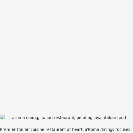
Premier Italian cuisine restaurant at heart, a’Roma dinings focuses