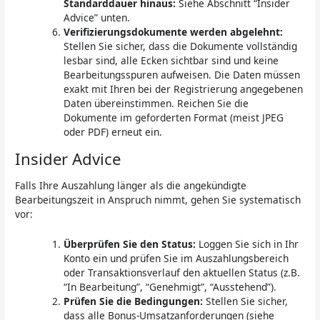
Standarddauer hinaus:
Siehe Abschnitt “Insider
Advice” unten.
Verifizierungsdokumente werden abgelehnt:
Stellen Sie sicher, dass die Dokumente vollständig
lesbar sind, alle Ecken sichtbar sind und keine
Bearbeitungsspuren aufweisen. Die Daten müssen
exakt mit Ihren bei der Registrierung angegebenen
Daten übereinstimmen. Reichen Sie die
Dokumente im geforderten Format (meist JPEG
oder PDF) erneut ein.
Insider Advice
Falls Ihre Auszahlung länger als die angekündigte
Bearbeitungszeit in Anspruch nimmt, gehen Sie systematisch
vor:
Überprüfen Sie den Status:
Loggen Sie sich in Ihr
Konto ein und prüfen Sie im Auszahlungsbereich
oder Transaktionsverlauf den aktuellen Status (z.B.
“In Bearbeitung”, “Genehmigt”, “Ausstehend”).
Prüfen Sie die Bedingungen:
Stellen Sie sicher,
dass alle Bonus-Umsatzanforderungen (siehe