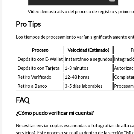
Video demostrativo del proceso de registro y primero
Pro Tips
Los tiempos de procesamiento varían significativamente entre
Proceso
Velocidad (Estimado)
F
Depósito con E-Wallet
Instantáneo a segundos
Integració
Depósito con Tarjeta
1-3 minutos
Autorizac
Retiro Verificado
12-48 horas
Completar
Retiro a Banco
3-5 días laborables
Procesami
FAQ
¿Cómo puedo verificar mi cuenta?
Necesitas enviar copias escaneadas o fotografías de alta ca
servicios). Este proceso se realiza dentro de la sección “Mi c