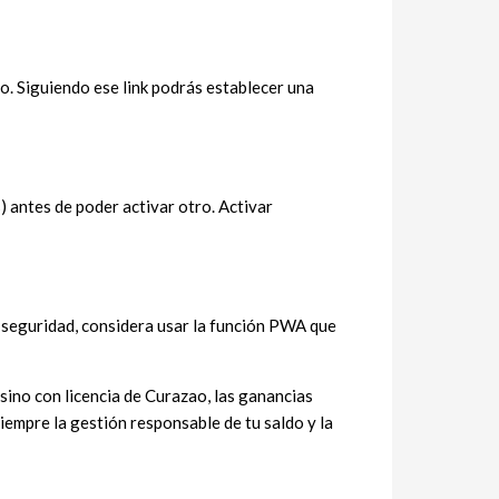
do. Siguiendo ese link podrás establecer una
 antes de poder activar otro. Activar
r seguridad, considera usar la función PWA que
sino con licencia de Curazao, las ganancias
siempre la gestión responsable de tu saldo y la