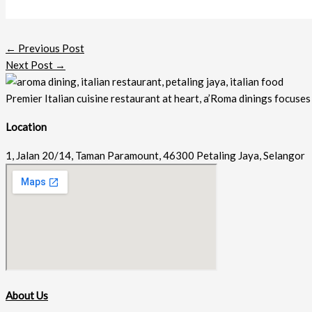
←
Previous Post
Next Post
→
Premier Italian cuisine restaurant at heart, a’Roma dinings focuses 
Location
1, Jalan 20/14, Taman Paramount, 46300 Petaling Jaya, Selangor
About Us