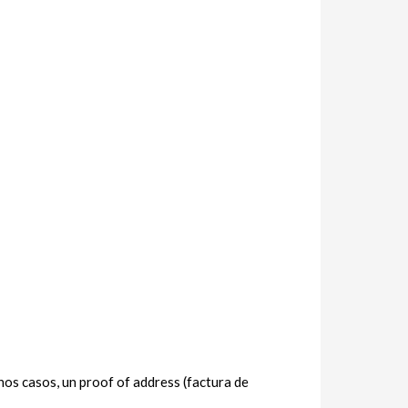
nos casos, un proof of address (factura de