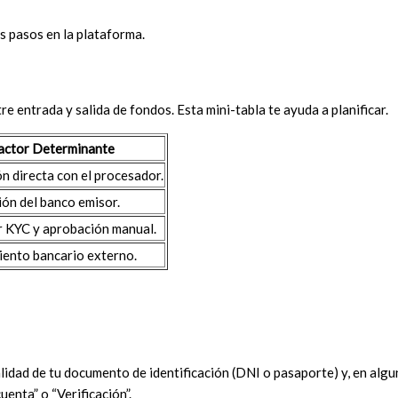
s pasos en la plataforma.
 entrada y salida de fondos. Esta mini-tabla te ayuda a planificar.
actor Determinante
n directa con el procesador.
ión del banco emisor.
 KYC y aprobación manual.
ento bancario externo.
lidad de tu documento de identificación (DNI o pasaporte) y, en algu
uenta” o “Verificación”.