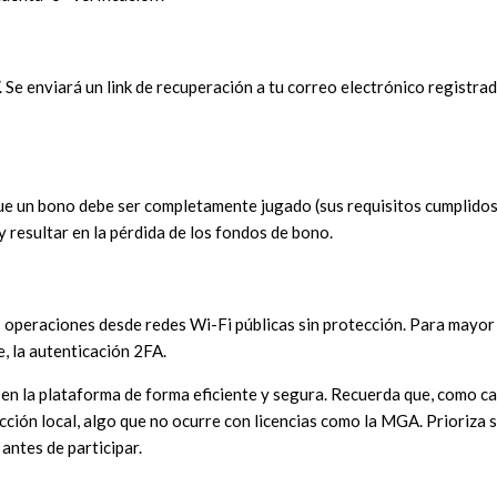
”. Se enviará un link de recuperación a tu correo electrónico registra
que un bono debe ser completamente jugado (sus requisitos cumplidos)
 resultar en la pérdida de los fondos de bono.
es operaciones desde redes Wi-Fi públicas sin protección. Para mayo
e, la autenticación 2FA.
 en la plataforma de forma eficiente y segura. Recuerda que, como ca
icción local, algo que no ocurre con licencias como la MGA. Prioriza 
antes de participar.