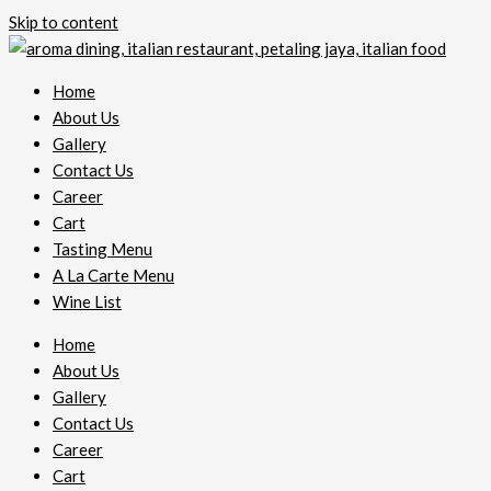
Skip to content
Home
About Us
Gallery
Contact Us
Career
Cart
Tasting Menu
A La Carte Menu
Wine List
Home
About Us
Gallery
Contact Us
Career
Cart