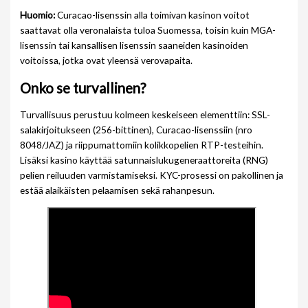
Huomio:
Curacao-lisenssin alla toimivan kasinon voitot
saattavat olla veronalaista tuloa Suomessa, toisin kuin MGA-
lisenssin tai kansallisen lisenssin saaneiden kasinoiden
voitoissa, jotka ovat yleensä verovapaita.
Onko se turvallinen?
Turvallisuus perustuu kolmeen keskeiseen elementtiin: SSL-
salakirjoitukseen (256-bittinen), Curacao-lisenssiin (nro
8048/JAZ) ja riippumattomiin kolikkopelien RTP-testeihin.
Lisäksi kasino käyttää satunnaislukugeneraattoreita (RNG)
pelien reiluuden varmistamiseksi. KYC-prosessi on pakollinen ja
estää alaikäisten pelaamisen sekä rahanpesun.