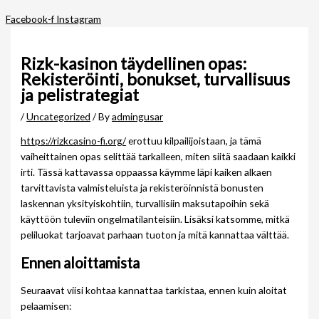
Facebook-f
Instagram
Rizk-kasinon täydellinen opas:
Rekisteröinti, bonukset, turvallisuus
ja pelistrategiat
/
Uncategorized
/ By
admingusar
https://rizkcasino-fi.org/
erottuu kilpailijoistaan, ja tämä
vaiheittainen opas selittää tarkalleen, miten siitä saadaan kaikki
irti. Tässä kattavassa oppaassa käymme läpi kaiken alkaen
tarvittavista valmisteluista ja rekisteröinnistä bonusten
laskennan yksityiskohtiin, turvallisiin maksutapoihin sekä
käyttöön tuleviin ongelmatilanteisiin. Lisäksi katsomme, mitkä
peliluokat tarjoavat parhaan tuoton ja mitä kannattaa välttää.
Ennen aloittamista
Seuraavat viisi kohtaa kannattaa tarkistaa, ennen kuin aloitat
pelaamisen: