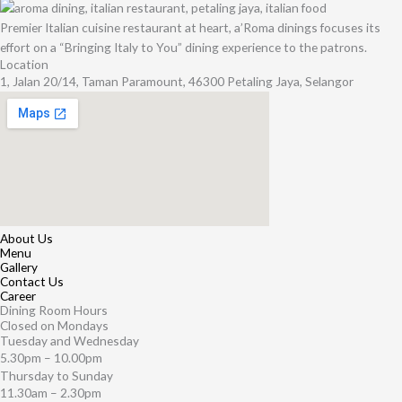
Premier Italian cuisine restaurant at heart, a’Roma dinings focuses its
effort on a “Bringing Italy to You” dining experience to the patrons.
Location
1, Jalan 20/14, Taman Paramount, 46300 Petaling Jaya, Selangor
About Us
Menu
Gallery
Contact Us
Career
Dining Room Hours
Closed on Mondays
Tuesday and Wednesday
5.30pm – 10.00pm
Thursday to Sunday
11.30am – 2.30pm