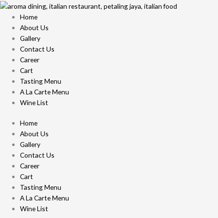
Skip
to
Home
content
About Us
Gallery
Contact Us
Career
Cart
Tasting Menu
A La Carte Menu
Wine List
Home
About Us
Gallery
Contact Us
Career
Cart
Tasting Menu
A La Carte Menu
Wine List