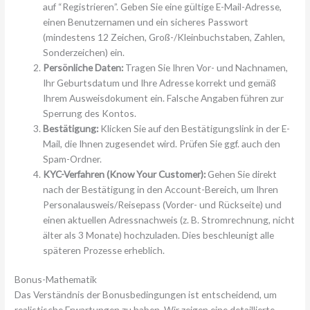
auf “Registrieren”. Geben Sie eine gültige E-Mail-Adresse,
einen Benutzernamen und ein sicheres Passwort
(mindestens 12 Zeichen, Groß-/Kleinbuchstaben, Zahlen,
Sonderzeichen) ein.
Persönliche Daten:
Tragen Sie Ihren Vor- und Nachnamen,
Ihr Geburtsdatum und Ihre Adresse korrekt und gemäß
Ihrem Ausweisdokument ein. Falsche Angaben führen zur
Sperrung des Kontos.
Bestätigung:
Klicken Sie auf den Bestätigungslink in der E-
Mail, die Ihnen zugesendet wird. Prüfen Sie ggf. auch den
Spam-Ordner.
KYC-Verfahren (Know Your Customer):
Gehen Sie direkt
nach der Bestätigung in den Account-Bereich, um Ihren
Personalausweis/Reisepass (Vorder- und Rückseite) und
einen aktuellen Adressnachweis (z. B. Stromrechnung, nicht
älter als 3 Monate) hochzuladen. Dies beschleunigt alle
späteren Prozesse erheblich.
Bonus-Mathematik
Das Verständnis der Bonusbedingungen ist entscheidend, um
realistische Erwartungen zu haben. Wir zeigen eine detaillierte