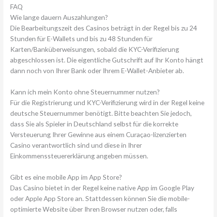
FAQ
Wie lange dauern Auszahlungen?
Die Bearbeitungszeit des Casinos beträgt in der Regel bis zu 24
Stunden für E-Wallets und bis zu 48 Stunden für
Karten/Banküberweisungen, sobald die KYC-Verifizierung
abgeschlossen ist. Die eigentliche Gutschrift auf Ihr Konto hängt
dann noch von Ihrer Bank oder Ihrem E-Wallet-Anbieter ab.
Kann ich mein Konto ohne Steuernummer nutzen?
Für die Registrierung und KYC-Verifizierung wird in der Regel keine
deutsche Steuernummer benötigt. Bitte beachten Sie jedoch,
dass Sie als Spieler in Deutschland selbst für die korrekte
Versteuerung Ihrer Gewinne aus einem Curaçao-lizenzierten
Casino verantwortlich sind und diese in Ihrer
Einkommenssteuererklärung angeben müssen.
Gibt es eine mobile App im App Store?
Das Casino bietet in der Regel keine native App im Google Play
oder Apple App Store an. Stattdessen können Sie die mobile-
optimierte Website über Ihren Browser nutzen oder, falls