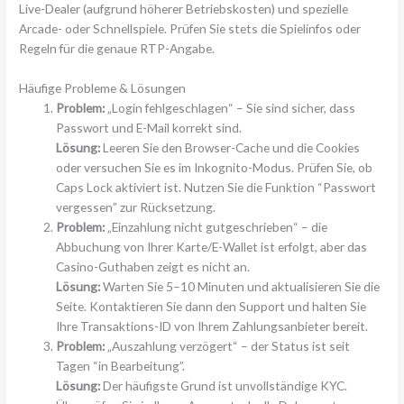
Live-Dealer (aufgrund höherer Betriebskosten) und spezielle
Arcade- oder Schnellspiele. Prüfen Sie stets die Spielinfos oder
Regeln für die genaue RTP-Angabe.
Häufige Probleme & Lösungen
Problem:
„Login fehlgeschlagen“ – Sie sind sicher, dass
Passwort und E-Mail korrekt sind.
Lösung:
Leeren Sie den Browser-Cache und die Cookies
oder versuchen Sie es im Inkognito-Modus. Prüfen Sie, ob
Caps Lock aktiviert ist. Nutzen Sie die Funktion “Passwort
vergessen” zur Rücksetzung.
Problem:
„Einzahlung nicht gutgeschrieben“ – die
Abbuchung von Ihrer Karte/E-Wallet ist erfolgt, aber das
Casino-Guthaben zeigt es nicht an.
Lösung:
Warten Sie 5–10 Minuten und aktualisieren Sie die
Seite. Kontaktieren Sie dann den Support und halten Sie
Ihre Transaktions-ID von Ihrem Zahlungsanbieter bereit.
Problem:
„Auszahlung verzögert“ – der Status ist seit
Tagen “in Bearbeitung”.
Lösung:
Der häufigste Grund ist unvollständige KYC.