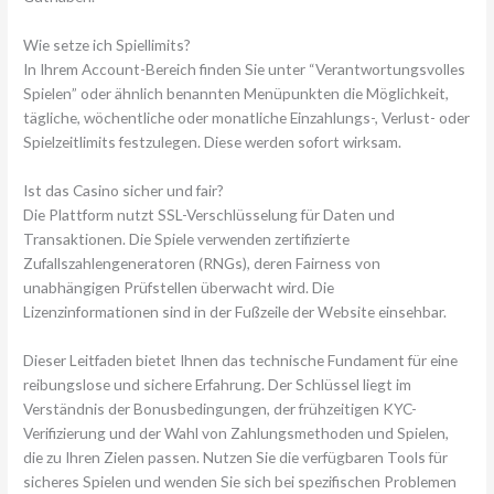
Wie setze ich Spiellimits?
In Ihrem Account-Bereich finden Sie unter “Verantwortungsvolles
Spielen” oder ähnlich benannten Menüpunkten die Möglichkeit,
tägliche, wöchentliche oder monatliche Einzahlungs-, Verlust- oder
Spielzeitlimits festzulegen. Diese werden sofort wirksam.
Ist das Casino sicher und fair?
Die Plattform nutzt SSL-Verschlüsselung für Daten und
Transaktionen. Die Spiele verwenden zertifizierte
Zufallszahlengeneratoren (RNGs), deren Fairness von
unabhängigen Prüfstellen überwacht wird. Die
Lizenzinformationen sind in der Fußzeile der Website einsehbar.
Dieser Leitfaden bietet Ihnen das technische Fundament für eine
reibungslose und sichere Erfahrung. Der Schlüssel liegt im
Verständnis der Bonusbedingungen, der frühzeitigen KYC-
Verifizierung und der Wahl von Zahlungsmethoden und Spielen,
die zu Ihren Zielen passen. Nutzen Sie die verfügbaren Tools für
sicheres Spielen und wenden Sie sich bei spezifischen Problemen