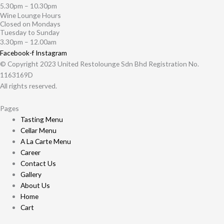
5.30pm – 10.30pm
Wine Lounge Hours
Closed on Mondays
Tuesday to Sunday
3.30pm – 12.00am
Facebook-f
Instagram
© Copyright 2023 United Restolounge Sdn Bhd Registration No.
1163169D
All rights reserved.
Pages
Tasting Menu
Cellar Menu
A La Carte Menu
Career
Contact Us
Gallery
About Us
Home
Cart