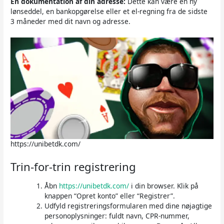
En dokumentation af din adresse:
Dette kan være en ny
lønseddel, en bankopgørelse eller et el-regning fra de sidste
3 måneder med dit navn og adresse.
https://unibetdk.com/
Trin-for-trin registrering
Åbn
https://unibetdk.com/
i din browser. Klik på
knappen “Opret konto” eller “Registrer”.
Udfyld registreringsformularen med dine nøjagtige
personoplysninger: fuldt navn, CPR-nummer,