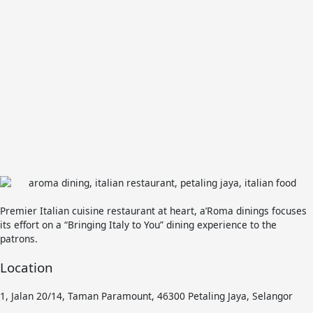
Premier Italian cuisine restaurant at heart, a’Roma dinings focuses
its effort on a “Bringing Italy to You” dining experience to the
patrons.
Location
1, Jalan 20/14, Taman Paramount, 46300 Petaling Jaya, Selangor