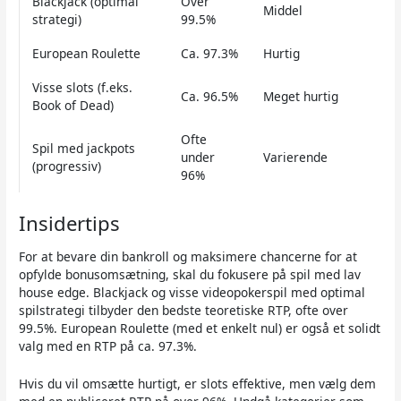
Blackjack (optimal
Over
Middel
strategi)
99.5%
European Roulette
Ca. 97.3%
Hurtig
Visse slots (f.eks.
Ca. 96.5%
Meget hurtig
Book of Dead)
Ofte
Spil med jackpots
under
Varierende
(progressiv)
96%
Insidertips
For at bevare din bankroll og maksimere chancerne for at
opfylde bonusomsætning, skal du fokusere på spil med lav
house edge. Blackjack og visse videopokerspil med optimal
spilstrategi tilbyder den bedste teoretiske RTP, ofte over
99.5%. European Roulette (med et enkelt nul) er også et solidt
valg med en RTP på ca. 97.3%.
Hvis du vil omsætte hurtigt, er slots effektive, men vælg dem