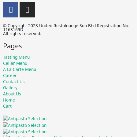
F
I
a
n
c
s
© Copyright 2023 United Restolounge Sdn Bhd Registration No.
e
t
1163169D
All rights reserved.
b
a
o
g
Pages
o
r
k
a
Tasting Menu
Cellar Menu
-
m
A La Carte Menu
f
Career
Contact Us
Gallery
About Us
Home
Cart