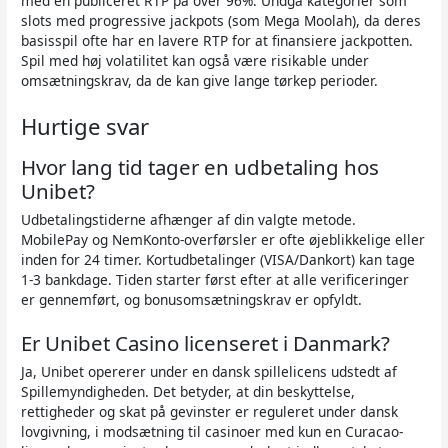
med en publiceret RTP på over 96%. Undgå kategorier som
slots med progressive jackpots (som Mega Moolah), da deres
basisspil ofte har en lavere RTP for at finansiere jackpotten.
Spil med høj volatilitet kan også være risikable under
omsætningskrav, da de kan give lange tørkep perioder.
Hurtige svar
Hvor lang tid tager en udbetaling hos
Unibet?
Udbetalingstiderne afhænger af din valgte metode.
MobilePay og NemKonto-overførsler er ofte øjeblikkelige eller
inden for 24 timer. Kortudbetalinger (VISA/Dankort) kan tage
1-3 bankdage. Tiden starter først efter at alle verificeringer
er gennemført, og bonusomsætningskrav er opfyldt.
Er Unibet Casino licenseret i Danmark?
Ja, Unibet opererer under en dansk spillelicens udstedt af
Spillemyndigheden. Det betyder, at din beskyttelse,
rettigheder og skat på gevinster er reguleret under dansk
lovgivning, i modsætning til casinoer med kun en Curacao-