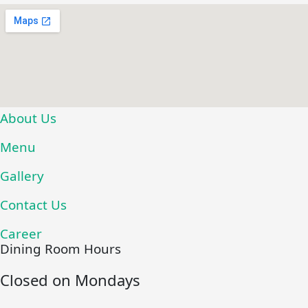
About Us
Menu
Gallery
Contact Us
Career
Dining Room Hours
Closed on Mondays