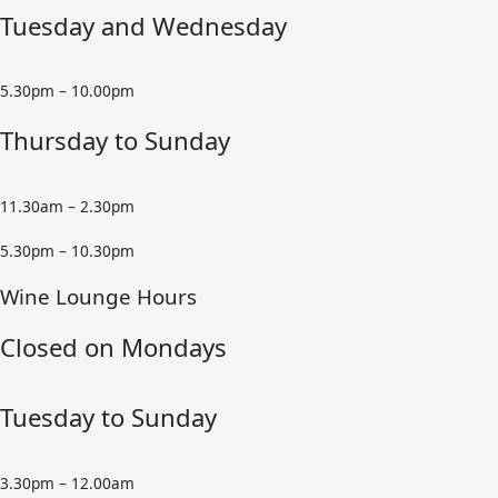
Tuesday and Wednesday
5.30pm – 10.00pm
Thursday to Sunday
11.30am – 2.30pm
5.30pm – 10.30pm
Wine Lounge Hours
Closed on Mondays
Tuesday to Sunday
3.30pm – 12.00am