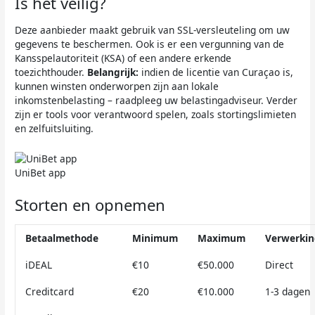
Is het veilig?
Deze aanbieder maakt gebruik van SSL-versleuteling om uw
gegevens te beschermen. Ook is er een vergunning van de
Kansspelautoriteit (KSA) of een andere erkende
toezichthouder.
Belangrijk:
indien de licentie van Curaçao is,
kunnen winsten onderworpen zijn aan lokale
inkomstenbelasting – raadpleeg uw belastingadviseur. Verder
zijn er tools voor verantwoord spelen, zoals stortingslimieten
en zelfuitsluiting.
UniBet app
Storten en opnemen
Betaalmethode
Minimum
Maximum
Verwerkin
iDEAL
€10
€50.000
Direct
Creditcard
€20
€10.000
1-3 dagen