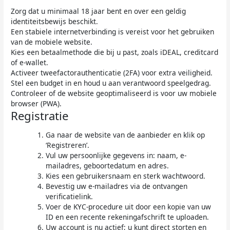
Zorg dat u minimaal 18 jaar bent en over een geldig
identiteitsbewijs beschikt.
Een stabiele internetverbinding is vereist voor het gebruiken
van de mobiele website.
Kies een betaalmethode die bij u past, zoals iDEAL, creditcard
of e-wallet.
Activeer tweefactorauthenticatie (2FA) voor extra veiligheid.
Stel een budget in en houd u aan verantwoord speelgedrag.
Controleer of de website geoptimaliseerd is voor uw mobiele
browser (PWA).
Registratie
Ga naar de website van de aanbieder en klik op
‘Registreren’.
Vul uw persoonlijke gegevens in: naam, e-
mailadres, geboortedatum en adres.
Kies een gebruikersnaam en sterk wachtwoord.
Bevestig uw e-mailadres via de ontvangen
verificatielink.
Voer de KYC-procedure uit door een kopie van uw
ID en een recente rekeningafschrift te uploaden.
Uw account is nu actief; u kunt direct storten en