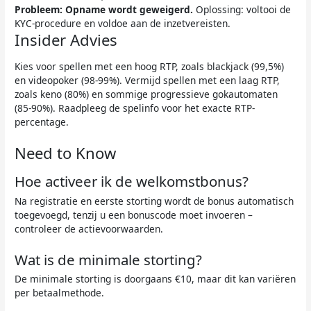
Probleem: Opname wordt geweigerd.
Oplossing: voltooi de
KYC-procedure en voldoe aan de inzetvereisten.
Insider Advies
Kies voor spellen met een hoog RTP, zoals blackjack (99,5%)
en videopoker (98-99%). Vermijd spellen met een laag RTP,
zoals keno (80%) en sommige progressieve gokautomaten
(85-90%). Raadpleeg de spelinfo voor het exacte RTP-
percentage.
Need to Know
Hoe activeer ik de welkomstbonus?
Na registratie en eerste storting wordt de bonus automatisch
toegevoegd, tenzij u een bonuscode moet invoeren –
controleer de actievoorwaarden.
Wat is de minimale storting?
De minimale storting is doorgaans €10, maar dit kan variëren
per betaalmethode.