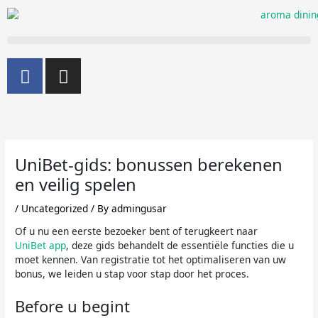
Skip
to
content
F
I
a
n
c
s
e
t
b
a
o
g
UniBet-gids: bonussen berekenen
o
r
en veilig spelen
k
a
-
m
/
Uncategorized
/ By
admingusar
f
Of u nu een eerste bezoeker bent of terugkeert naar
UniBet app
, deze gids behandelt de essentiële functies die u
moet kennen. Van registratie tot het optimaliseren van uw
bonus, we leiden u stap voor stap door het proces.
Before u begint