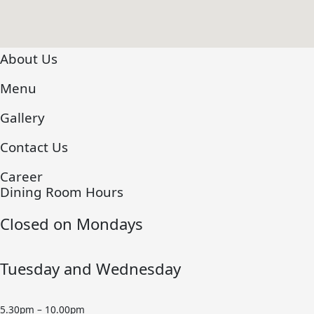
About Us
Menu
Gallery
Contact Us
Career
Dining Room Hours
Closed on Mondays
Tuesday and Wednesday
5.30pm – 10.00pm