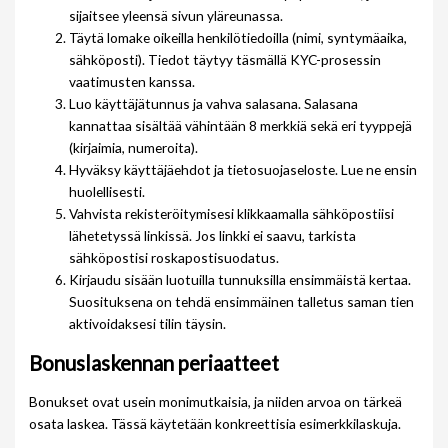
sijaitsee yleensä sivun yläreunassa.
Täytä lomake oikeilla henkilötiedoilla (nimi, syntymäaika,
sähköposti). Tiedot täytyy täsmällä KYC-prosessin
vaatimusten kanssa.
Luo käyttäjätunnus ja vahva salasana. Salasana
kannattaa sisältää vähintään 8 merkkiä sekä eri tyyppejä
(kirjaimia, numeroita).
Hyväksy käyttäjäehdot ja tietosuojaseloste. Lue ne ensin
huolellisesti.
Vahvista rekisteröitymisesi klikkaamalla sähköpostiisi
lähetetyssä linkissä. Jos linkki ei saavu, tarkista
sähköpostisi roskapostisuodatus.
Kirjaudu sisään luotuilla tunnuksilla ensimmäistä kertaa.
Suosituksena on tehdä ensimmäinen talletus saman tien
aktivoidaksesi tilin täysin.
Bonuslaskennan periaatteet
Bonukset ovat usein monimutkaisia, ja niiden arvoa on tärkeä
osata laskea. Tässä käytetään konkreettisia esimerkkilaskuja.