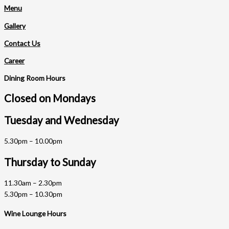
Menu
Gallery
Contact Us
Career
Dining Room Hours
Closed on Mondays
Tuesday and Wednesday
5.30pm – 10.00pm
Thursday to Sunday
11.30am – 2.30pm
5.30pm – 10.30pm
Wine Lounge Hours