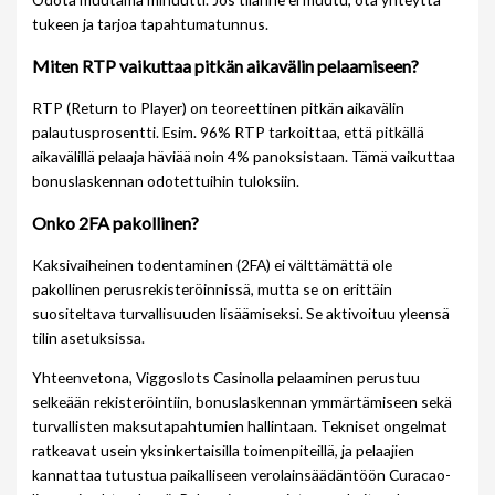
tukeen ja tarjoa tapahtumatunnus.
Miten RTP vaikuttaa pitkän aikavälin pelaamiseen?
RTP (Return to Player) on teoreettinen pitkän aikavälin
palautusprosentti. Esim. 96% RTP tarkoittaa, että pitkällä
aikavälillä pelaaja häviää noin 4% panoksistaan. Tämä vaikuttaa
bonuslaskennan odotettuihin tuloksiin.
Onko 2FA pakollinen?
Kaksivaiheinen todentaminen (2FA) ei välttämättä ole
pakollinen perusrekisteröinnissä, mutta se on erittäin
suositeltava turvallisuuden lisäämiseksi. Se aktivoituu yleensä
tilin asetuksissa.
Yhteenvetona, Viggoslots Casinolla pelaaminen perustuu
selkeään rekisteröintiin, bonuslaskennan ymmärtämiseen sekä
turvallisten maksutapahtumien hallintaan. Tekniset ongelmat
ratkeavat usein yksinkertaisilla toimenpiteillä, ja pelaajien
kannattaa tutustua paikalliseen verolainsäädäntöön Curacao-