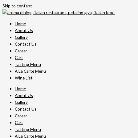
Skip to content
Home
About Us
Gallery
Contact Us
Career
Cart
Tasting Menu
A La Carte Menu
Wine List
Home
About Us
Gallery
Contact Us
Career
Cart
Tasting Menu
A La Carte Menu