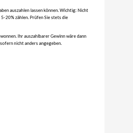
ben auszahlen lassen können. Wichtig: Nicht
 5-20% zählen. Prüfen Sie stets die
ewonnen. Ihr auszahlbarer Gewinn wäre dann
sofern nicht anders angegeben.