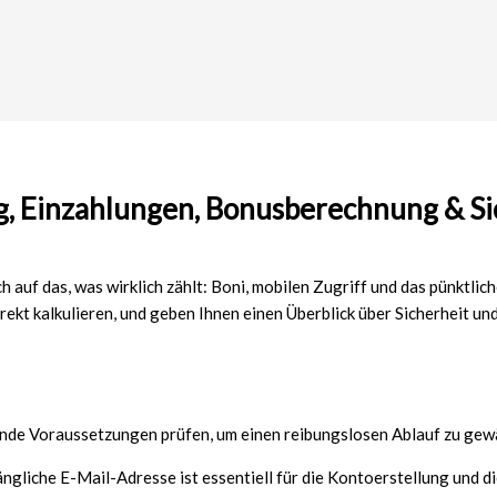
, Einzahlungen, Bonusberechnung & Si
h auf das, was wirklich zählt: Boni, mobilen Zugriff und das pünktli
rrekt kalkulieren, und geben Ihnen einen Überblick über Sicherheit u
lgende Voraussetzungen prüfen, um einen reibungslosen Ablauf zu gew
ängliche E-Mail-Adresse ist essentiell für die Kontoerstellung und 