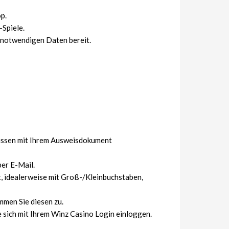
p.
Spiele.
e notwendigen Daten bereit.
müssen mit Ihrem Ausweisdokument
per E-Mail.
, idealerweise mit Groß-/Kleinbuchstaben,
men Sie diesen zu.
e sich mit Ihrem Winz Casino Login einloggen.