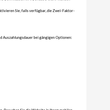
ivieren Sie, falls verfügbar, die Zwei-Faktor-
und Auszahlungsdauer bei gängigen Optionen:
en. Besuchen Sie die Website in Ihrem mobilen