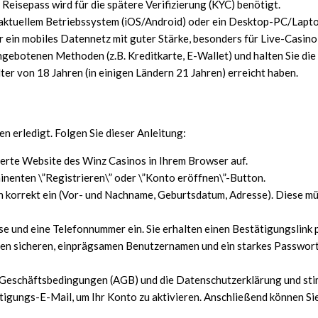
Reisepass wird für die spätere Verifizierung (KYC) benötigt.
 aktuellem Betriebssystem (iOS/Android) oder ein Desktop-PC/Lapto
in mobiles Datennetz mit guter Stärke, besonders für Live-Casino-
angebotenen Methoden (z.B. Kreditkarte, E-Wallet) und halten Sie di
er von 18 Jahren (in einigen Ländern 21 Jahren) erreicht haben.
n erledigt. Folgen Sie dieser Anleitung:
ierte Website des Winz Casinos in Ihrem Browser auf.
inenten \”Registrieren\” oder \”Konto eröffnen\”-Button.
n korrekt ein (Vor- und Nachname, Geburtsdatum, Adresse). Diese 
e und eine Telefonnummer ein. Sie erhalten einen Bestätigungslink 
en sicheren, einprägsamen Benutzernamen und ein starkes Passwort
 Geschäftsbedingungen (AGB) und die Datenschutzerklärung und stim
tätigungs-E-Mail, um Ihr Konto zu aktivieren. Anschließend können Si