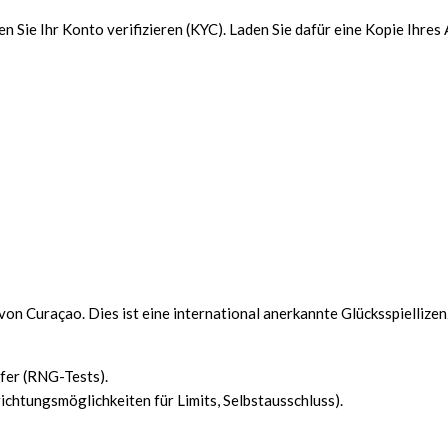
 Sie Ihr Konto verifizieren (KYC). Laden Sie dafür eine Kopie Ihres
n Curaçao. Dies ist eine international anerkannte Glücksspiellizenz,
fer (RNG-Tests).
ichtungsmöglichkeiten für Limits, Selbstausschluss).