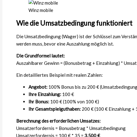
Winz mobile
Wie die Umsatzbedingung funktioniert
Die Umsatzbedingung (Wager) ist der Schlüssel zum Verstän
werden muss, bevor eine Auszahlung möglich ist.
Die Grundformel lautet:
Auszahlbarer Gewinn = (Bonusbetrag + Einzahlung) * Umsa
Ein detailliertes Beispiel mit realen Zahlen:
Angebot:
100% Bonus bis zu 200 € (Umsatzbedingung
Ihre Einzahlung:
100 €
Ihr Bonus:
100 € (100% von 100 €)
Ihr Gesamtspielguthaben:
200 € (100 € Einzahlung + 
Berechnung des erforderlichen Umsatzes:
Umsatzerfordernis = Bonusbetrag * Umsatzbedingung
Umsatzerfordernis = 100 € * 35 =
3.500 €