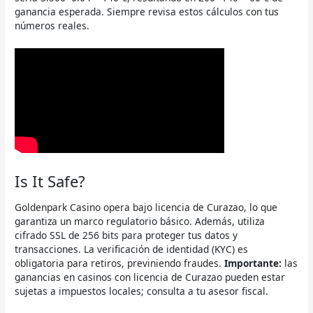
ganancia esperada. Siempre revisa estos cálculos con tus
números reales.
Is It Safe?
Goldenpark Casino opera bajo licencia de Curazao, lo que
garantiza un marco regulatorio básico. Además, utiliza
cifrado SSL de 256 bits para proteger tus datos y
transacciones. La verificación de identidad (KYC) es
obligatoria para retiros, previniendo fraudes.
Importante:
las
ganancias en casinos con licencia de Curazao pueden estar
sujetas a impuestos locales; consulta a tu asesor fiscal.