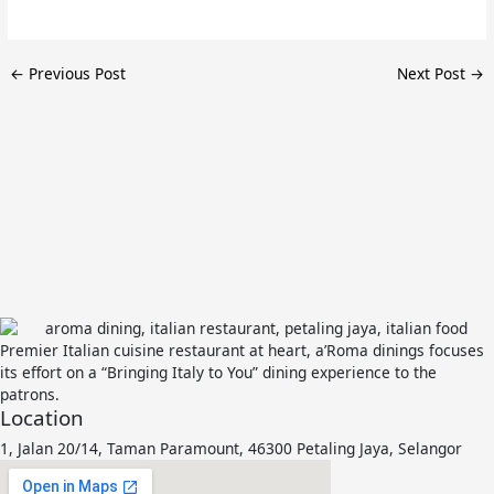
←
Previous Post
Next Post
→
Premier Italian cuisine restaurant at heart, a’Roma dinings focuses
its effort on a “Bringing Italy to You” dining experience to the
patrons.
Location
1, Jalan 20/14, Taman Paramount, 46300 Petaling Jaya, Selangor