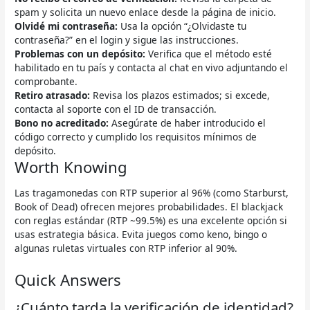
spam y solicita un nuevo enlace desde la página de inicio.
Olvidé mi contraseña:
Usa la opción “¿Olvidaste tu
contraseña?” en el login y sigue las instrucciones.
Problemas con un depósito:
Verifica que el método esté
habilitado en tu país y contacta al chat en vivo adjuntando el
comprobante.
Retiro atrasado:
Revisa los plazos estimados; si excede,
contacta al soporte con el ID de transacción.
Bono no acreditado:
Asegúrate de haber introducido el
código correcto y cumplido los requisitos mínimos de
depósito.
Worth Knowing
Las tragamonedas con RTP superior al 96% (como Starburst,
Book of Dead) ofrecen mejores probabilidades. El blackjack
con reglas estándar (RTP ~99.5%) es una excelente opción si
usas estrategia básica. Evita juegos como keno, bingo o
algunas ruletas virtuales con RTP inferior al 90%.
Quick Answers
¿Cuánto tarda la verificación de identidad?