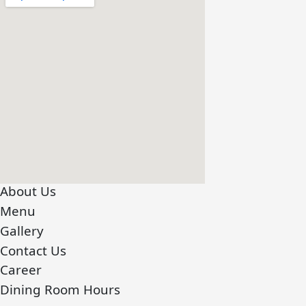
About Us
Menu
Gallery
Contact Us
Career
Dining Room Hours