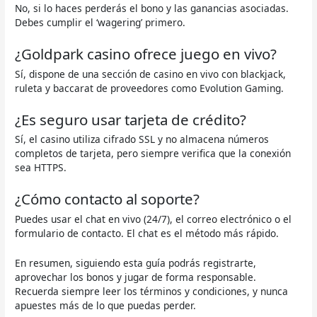
No, si lo haces perderás el bono y las ganancias asociadas.
Debes cumplir el ‘wagering’ primero.
¿Goldpark casino ofrece juego en vivo?
Sí, dispone de una sección de casino en vivo con blackjack,
ruleta y baccarat de proveedores como Evolution Gaming.
¿Es seguro usar tarjeta de crédito?
Sí, el casino utiliza cifrado SSL y no almacena números
completos de tarjeta, pero siempre verifica que la conexión
sea HTTPS.
¿Cómo contacto al soporte?
Puedes usar el chat en vivo (24/7), el correo electrónico o el
formulario de contacto. El chat es el método más rápido.
En resumen, siguiendo esta guía podrás registrarte,
aprovechar los bonos y jugar de forma responsable.
Recuerda siempre leer los términos y condiciones, y nunca
apuestes más de lo que puedas perder.