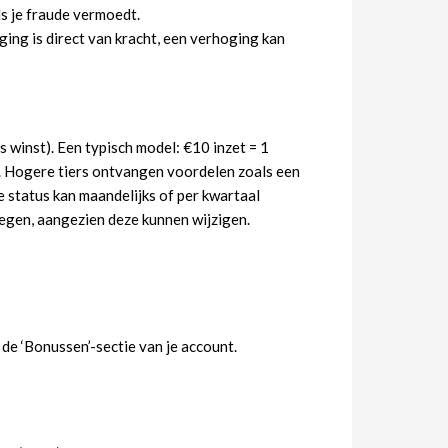
ls je fraude vermoedt.
ging is direct van kracht, een verhoging kan
 winst). Een typisch model: €10 inzet = 1
a). Hogere tiers ontvangen voordelen zoals een
 status kan maandelijks of per kwartaal
egen, aangezien deze kunnen wijzigen.
de ‘Bonussen’-sectie van je account.