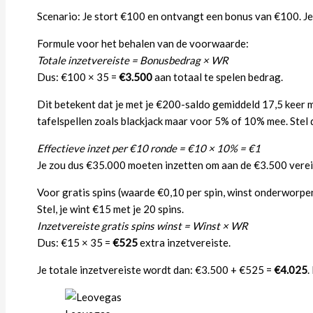
Scenario: Je stort €100 en ontvangt een bonus van €100. Je
Formule voor het behalen van de voorwaarde:
Totale inzetvereiste = Bonusbedrag × WR
Dus: €100 × 35 =
€3.500
aan totaal te spelen bedrag.
Dit betekent dat je met je €200-saldo gemiddeld 17,5 keer m
tafelspellen zoals blackjack maar voor 5% of 10% mee. Stel d
Effectieve inzet per €10 ronde = €10 × 10% = €1
Je zou dus €35.000 moeten inzetten om aan de €3.500 verei
Voor gratis spins (waarde €0,10 per spin, winst onderworp
Stel, je wint €15 met je 20 spins.
Inzetvereiste gratis spins winst = Winst × WR
Dus: €15 × 35 =
€525
extra inzetvereiste.
Je totale inzetvereiste wordt dan: €3.500 + €525 =
€4.025
.