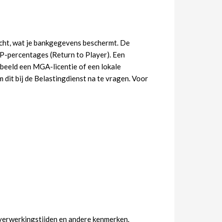
racht, wat je bankgegevens beschermt. De
P-percentages (Return to Player). Een
rbeeld een MGA-licentie of een lokale
 dit bij de Belastingdienst na te vragen. Voor
e verwerkingstijden en andere kenmerken.