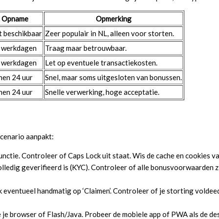
Opname
Opmerking
t beschikbaar
Zeer populair in NL, alleen voor storten.
 werkdagen
Traag maar betrouwbaar.
 werkdagen
Let op eventuele transactiekosten.
nen 24 uur
Snel, maar soms uitgesloten van bonussen.
nen 24 uur
Snelle verwerking, hoge acceptatie.
scenario aanpakt:
ctie. Controleer of Caps Lock uit staat. Wis de cache en cookies v
lledig geverifieerd is (KYC). Controleer of alle bonusvoorwaarden z
k eventueel handmatig op ‘Claimen’. Controleer of je storting vold
 je browser of Flash/Java. Probeer de mobiele app of PWA als de de