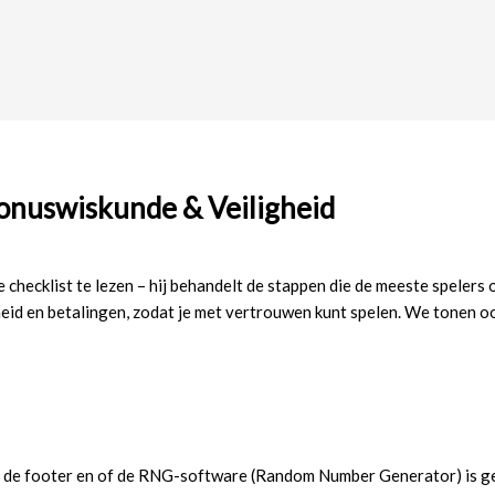
Bonuswiskunde & Veiligheid
e checklist te lezen – hij behandelt de stappen die de meeste spelers
heid en betalingen, zodat je met vertrouwen kunt spelen. We tonen o
in de footer en of de RNG-software (Random Number Generator) is ge