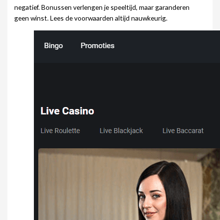
negatief. Bonussen verlengen je speeltijd, maar garanderen
geen winst. Lees de voorwaarden altijd nauwkeurig.