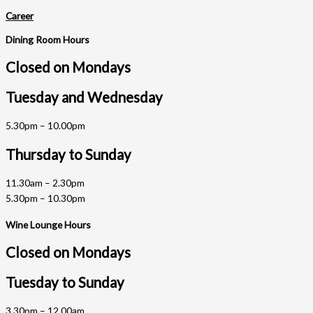
Career
Dining Room Hours
Closed on Mondays
Tuesday and Wednesday
5.30pm – 10.00pm
Thursday to Sunday
11.30am – 2.30pm
5.30pm – 10.30pm
Wine Lounge Hours
Closed on Mondays
Tuesday to Sunday
3.30pm – 12.00am