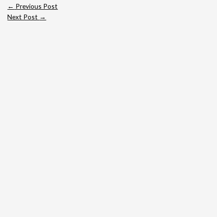
←
Previous Post
Next Post
→