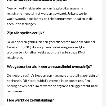
Nee, om veiligheidsredenen kan je gebruikersnaam na
registratie meestal niet worden gewijzigd. Je kunt wel je
wachtwoord, e-mailadres en telefoonnummer updaten in de
accountinstellingen.
Zijn alle spellen eerlijk?
Ja, alle spellen gebruiken een gecertificeerde Random Number
Generator (RNG) die zorgt voor willekeurige en eerlijke
uitkomsten. Onafhankelijke auditors testen deze RNG
regelmatig.
Wat gebeurt er als ik een winnaarslimiet overschrijd?
De meeste casino’s hebben een maximale uitbetaling per spin of
spelronde. Dit staat duidelijk vermeld in de spelregels. Een
bedrag boven deze limiet wordt doorgaans teruggebracht naar
het maximum.
Hoe werkt de zelfuitsluiting?