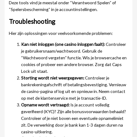
Deze tools vind je meestal onder “Verantwoord Spelen” of
“Spelersbescherming” in je accountinstellingen.
Troubleshooting
Hier zijn oplossingen voor veelvoorkomende problemen:
Kan niet inloggen (one casino inloggen faalt):
Controleer
je gebruikersnaam/wachtwoord. Gebruik de
“Wachtwoord vergeten” functie. Wis je browsercache en
cookies of probeer een andere browser. Zorg dat Caps
Lock uit staat.
Storting wordt niet weergegeven:
Controleer je
bankrekeningafschrift of betalingsbevestiging. Vernieuw
de casino-pagina of log uit en opnieuw in. Neem contact
op met de klantenservice met je transactie-ID.
Opname wordt vertraagd:
Is je account volledig
geverifieerd (KYC)? Zijn alle bonusvoorwaarden behaald?
Controleer of je niet boven een eventuele opnamelimiet
zit. De verwerking door je bank kan 1-3 dagen duren na
casino-uitkering.