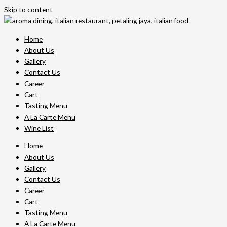
Skip to content
Home
About Us
Gallery
Contact Us
Career
Cart
Tasting Menu
A La Carte Menu
Wine List
Home
About Us
Gallery
Contact Us
Career
Cart
Tasting Menu
A La Carte Menu