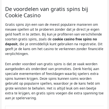
De voordelen van gratis spins bij
Cookie Casino
Gratis spins zijn een van de meest populaire manieren om
nieuwe spellen uit te proberen zonder dat je direct je eigen
geld hoeft in te zetten. Bij kun je profiteren van verschillende
soorten gratis spins, zoals de
cookie casino free spins no
deposit
, die je onmiddellijk kunt gebruiken na registratie. Dit
geeft je de kans om het casino te verkennen zonder financiële
verplichtingen.
Een ander voordeel van gratis spins is dat ze vaak worden
aangeboden als onderdeel van promoties. Denk hierbij aan
speciale evenementen of feestdagen waarbij spelers extra
spins kunnen krijgen. Deze spins kunnen soms worden
gebruikt op populaire spellen, waardoor je de kans hebt om
grote winsten te behalen. Het is altijd leuk om een beetje
extra te krijgen, en gratis spins voegen die extra spanning toe
aan je spelervaring.