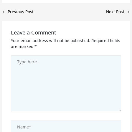
←
Previous Post
Next Post
→
Leave a Comment
Your email address will not be published.
Required fields
are marked
*
Type
here..
Name*