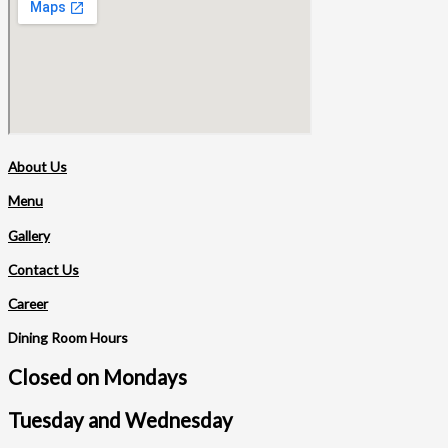
About Us
Menu
Gallery
Contact Us
Career
Dining Room Hours
Closed on Mondays
Tuesday and Wednesday