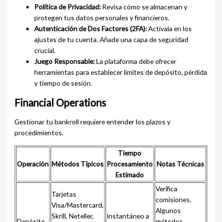
Política de Privacidad:
Revisa cómo se almacenan y
protegen tus datos personales y financieros.
Autenticación de Dos Factores (2FA):
Actívala en los
ajustes de tu cuenta. Añade una capa de seguridad
crucial.
Juego Responsable:
La plataforma debe ofrecer
herramientas para establecer límites de depósito, pérdida
y tiempo de sesión.
Financial Operations
Gestionar tu bankroll requiere entender los plazos y
procedimientos.
Tiempo
Operación
Métodos Típicos
Procesamiento
Notas Técnicas
Estimado
Verifica
Tarjetas
comisiones.
Visa/Mastercard,
Algunos
Skrill, Neteller,
Instantáneo a
Depósito
métodos