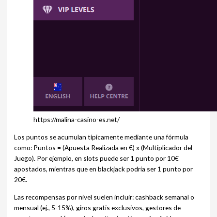
https://malina-casino-es.net/
Los puntos se acumulan típicamente mediante una fórmula
como: Puntos = (Apuesta Realizada en €) x (Multiplicador del
Juego). Por ejemplo, en slots puede ser 1 punto por 10€
apostados, mientras que en blackjack podría ser 1 punto por
20€.
Las recompensas por nivel suelen incluir: cashback semanal o
mensual (ej., 5-15%), giros gratis exclusivos, gestores de