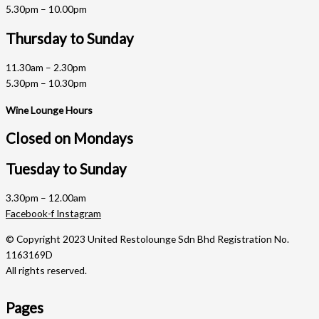
5.30pm – 10.00pm
Thursday to Sunday
11.30am – 2.30pm
5.30pm – 10.30pm
Wine Lounge Hours
Closed on Mondays
Tuesday to Sunday
3.30pm – 12.00am
Facebook-f
Instagram
© Copyright 2023 United Restolounge Sdn Bhd Registration No.
1163169D
All rights reserved.
Pages