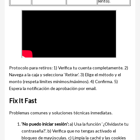
lento).
Protocolo para retiros: 1) Verifica tu cuenta completamente. 2)
Navega a la caja y selecciona ‘Retirar’. 3) Elige el método y el
monto (respeta límites mínimos/máximos). 4) Confirma. 5)
Espera la notificación de aprobación por email.
Fix It Fast
Problemas comunes y soluciones técnicas inmediatas.
‘No puedo iniciar sesión’:
a) Usa la función ‘¿Olvidaste tu
contraseña?’. b) Verifica que no tengas activado el
bloqueo de mayúsculas. c) Limpia la caché y las cookies