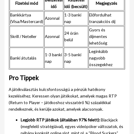
Fizetési mód
Megjegyzés
idő
idő (becsült)
Bankkártya
1-3 banki
Előfordulhat
Azonnal
(Visa/Mastercard)
nap
tranzakciós díj
Gyors és
24 órán
Skrill / Neteller
Azonnal
díjmentes
belül
lehetőség
Leginkább
1-3 banki
3-5 banki
Banki átutalás
nagyobb
nap
nap
összegekhez
Pro Tippek
A játékválasztás kulcsfontosságú a pénzük hatékony
kezeléséhez. Keressen olyan játékokat, amelyek magas RTP
(Return to Player – játékoshoz visszatérő %) százalékkal
rendelkeznek, és kerülje azokat, amelyek alacsonyak.
Legjobb RTP játékok (általában 97% felett):
Blackjack
(megfelelő stratégiával), egyes videópóker változatok, és
néhány konkrét online slot, mint pl. a “Blood Suckers”