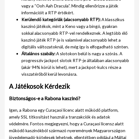
vagy a “Ooh Aah Dracula”. Mindig ellenőrizze a játék
információit a RTP értékért.
Kerülendő kategóriák (alacsonyabb RTP):
A klasszikus
kaszinó játékok, mint a Keno vagy a bingó, gyakran
sokkal alacsonyabb RTP-vel rendelkeznek. A legtöbb élő
kaszinó játék RTP-je is valamivel alacsonyabb lehet a
digitális változatoknál, de még így is elfogadható szinten.
Általános szabály:
A slotokon belül is nagy a szórás. A
progressziv jackpot slotok RTP-je általában alacsonyabb
(akár 94% körül is lehet), mert a jackpot-kulcs része a
visszatérőből kerül levonásra.
A Játékosok Kérdezik
Biztonságos-e a Rabona kaszinó?
Igen, a Rabona egy Curaçaoi licenc alatt működő platform,
amely SSL titkosítást használ a tranzakciók és adatok
védelmére. Fontos megjegyezni, hogy a Curaçaoi licensz alatt
működő kaszinókból származó nyeremények Magyarországon
jövedelemadó-kötelesek lehetnek, ellentétben például a Máltai