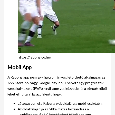
https://rabona.co.hu/
Mobil App
A Rabona app nem egy hagyományos, letölthető alkalmazás az
App Store-ból vagy Google Play-ből. Ehelyett egy progresszív
webalkalmazást (PWA) kínál, amelyet közvetlenül a böngészőből
lehet elindítani. Ez azt jelenti, hogy:
Látogasson el a Rabona weboldalára a mobil eszközén.
Az oldal felajánlja az “Alkalmazás hozzáadása a
kezdőképernyőhöz” lehetőséget (általában egy