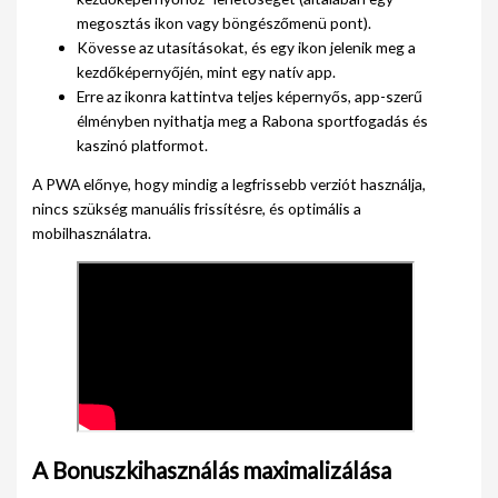
megosztás ikon vagy böngészőmenü pont).
Kövesse az utasításokat, és egy ikon jelenik meg a
kezdőképernyőjén, mint egy natív app.
Erre az ikonra kattintva teljes képernyős, app-szerű
élményben nyithatja meg a Rabona sportfogadás és
kaszinó platformot.
A PWA előnye, hogy mindig a legfrissebb verziót használja,
nincs szükség manuális frissítésre, és optimális a
mobilhasználatra.
A Bonuszkihasználás maximalizálása