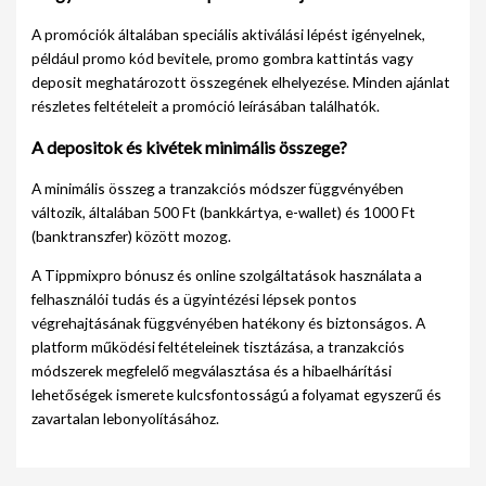
A promóciók általában speciális aktiválási lépést igényelnek,
például promo kód bevitele, promo gombra kattintás vagy
deposit meghatározott összegének elhelyezése. Minden ajánlat
részletes feltételeit a promóció leírásában találhatók.
A depositok és kivétek minimális összege?
A minimális összeg a tranzakciós módszer függvényében
változik, általában 500 Ft (bankkártya, e-wallet) és 1000 Ft
(banktranszfer) között mozog.
A Tippmixpro bónusz és online szolgáltatások használata a
felhasználói tudás és a ügyintézési lépsek pontos
végrehajtásának függvényében hatékony és biztonságos. A
platform működési feltételeinek tisztázása, a tranzakciós
módszerek megfelelő megválasztása és a hibaelhárítási
lehetőségek ismerete kulcsfontosságú a folyamat egyszerű és
zavartalan lebonyolításához.