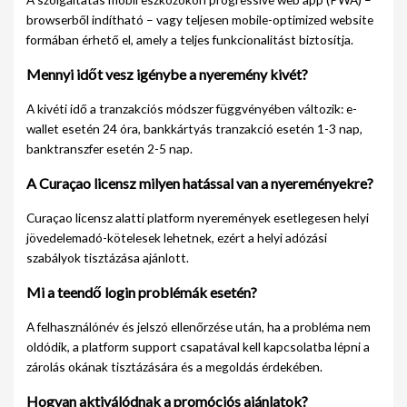
browserből indítható – vagy teljesen mobile-optimized website
formában érhető el, amely a teljes funkcionalitást biztosítja.
Mennyi időt vesz igénybe a nyeremény kivét?
A kivéti idő a tranzakciós módszer függvényében változik: e-
wallet esetén 24 óra, bankkártyás tranzakció esetén 1-3 nap,
banktranszfer esetén 2-5 nap.
A Curaçao licensz milyen hatással van a nyereményekre?
Curaçao licensz alatti platform nyeremények esetlegesen helyi
jövedelemadó-kötelesek lehetnek, ezért a helyi adózási
szabályok tisztázása ajánlott.
Mi a teendő login problémák esetén?
A felhasználónév és jelszó ellenőrzése után, ha a probléma nem
oldódik, a platform support csapatával kell kapcsolatba lépni a
zárolás okának tisztázására és a megoldás érdekében.
Hogyan aktiválódnak a promóciós ajánlatok?