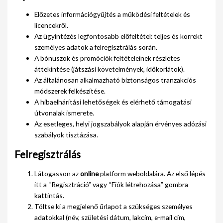
Előzetes információgyűjtés a működési feltételek és
licencekről.
Az ügyintézés legfontosabb előfeltétel: teljes és korrekt
személyes adatok a felregisztrálás során.
A bónuszok és promóciók feltételeinek részletes
áttekintése (játszási követelmények, időkorlátok).
Az általánosan alkalmazható biztonságos tranzakciós
módszerek felkészítése.
A hibaelhárítási lehetőségek és elérhető támogatási
útvonalak ismerete.
Az esetleges, helyi jogszabályok alapján érvényes adózási
szabályok tisztázása.
Felregisztrálás
Látogasson az
online
platform weboldalára. Az első lépés
itt a “Regisztráció” vagy “Fiók létrehozása” gombra
kattintás.
Töltse ki a megjelenő űrlapot a szükséges személyes
adatokkal (név, születési dátum, lakcím, e-mail cím,