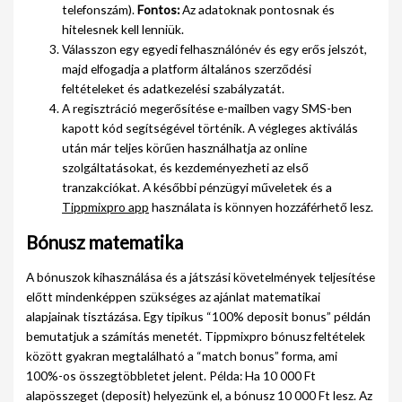
telefonszám).
Fontos:
Az adatoknak pontosnak és
hitelesnek kell lenniük.
Válasszon egy egyedi felhasználónév és egy erős jelszót,
majd elfogadja a platform általános szerződési
feltételeket és adatkezelési szabályzatát.
A regisztráció megerősítése e-mailben vagy SMS-ben
kapott kód segítségével történik. A végleges aktiválás
után már teljes körűen használhatja az online
szolgáltatásokat, és kezdeményezheti az első
tranzakciókat. A későbbi pénzügyi műveletek és a
Tippmixpro app
használata is könnyen hozzáférhető lesz.
Bónusz matematika
A bónuszok kihasználása és a játszási követelmények teljesítése
előtt mindenképpen szükséges az ajánlat matematikai
alapjainak tisztázása. Egy tipikus “100% deposit bonus” példán
bemutatjuk a számítás menetét. Tippmixpro bónusz feltételek
között gyakran megtalálható a “match bonus” forma, ami
100%-os összegtöbbletet jelent. Példa: Ha 10 000 Ft
alapösszeget (deposit) helyezünk el, a bónusz 10 000 Ft lesz. Az