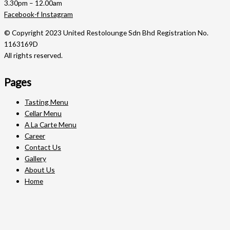
3.30pm – 12.00am
Facebook-f
Instagram
© Copyright 2023 United Restolounge Sdn Bhd Registration No.
1163169D
All rights reserved.
Pages
Tasting Menu
Cellar Menu
A La Carte Menu
Career
Contact Us
Gallery
About Us
Home
Cart