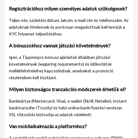
Regisztrációhoz milyen személyes adatok szükségesek?
Teljes név, születési dátum, lakcím, e-mail cím és telefonszám. Az
adatoknak hitelesnek és pontosan megadottnak kell lenniük a
KYC folyamat teljesítéséhez.
A bónuszokhoz vannak játszási követelmények?
Igen, a Tippmixpro bónusz ajánlatok általában játszási
követelmények (wagering requirements) és időkorlátok
mellékfeltételeihez kapcsolódnak, amelyeket a promóció
részleteiben kell tisztázni.
Milyen biztonságos tranzakciós módszerek érhetők el?
Bankkártya (Mastercard, Visa), e-wallet (Skrill, Neteller), instant
banktranszfer (Trustly) és helyi online banki fizetési rendszer.
SSL titkosítás biztosítja az adatok védelmét.
Van mobilalkalmazás a platformhoz?
A szolgáltatás mobil eszközökön progressive web app (PWA) –