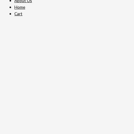
About Us
Home
Cart