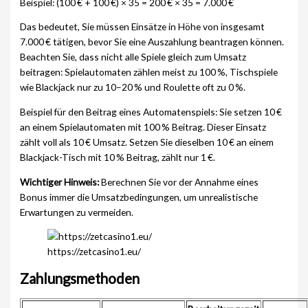
Beispiel: (100 € + 100 €) × 35 = 200 € × 35 = 7.000 €
Das bedeutet, Sie müssen Einsätze in Höhe von insgesamt
7.000 € tätigen, bevor Sie eine Auszahlung beantragen können.
Beachten Sie, dass nicht alle Spiele gleich zum Umsatz
beitragen: Spielautomaten zählen meist zu 100 %, Tischspiele
wie Blackjack nur zu 10–20 % und Roulette oft zu 0 %.
Beispiel für den Beitrag eines Automatenspiels: Sie setzen 10 €
an einem Spielautomaten mit 100 % Beitrag. Dieser Einsatz
zählt voll als 10 € Umsatz. Setzen Sie dieselben 10 € an einem
Blackjack-Tisch mit 10 % Beitrag, zählt nur 1 €.
Wichtiger Hinweis:
Berechnen Sie vor der Annahme eines
Bonus immer die Umsatzbedingungen, um unrealistische
Erwartungen zu vermeiden.
https://zetcasino1.eu/
Zahlungsmethoden