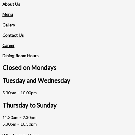
About Us
Menu
Gallery
Contact Us
Career
Dining Room Hours
Closed on Mondays
Tuesday and Wednesday
5.30pm – 10.00pm
Thursday to Sunday
11.30am – 2.30pm
5.30pm – 10.30pm