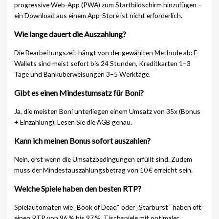
progressive Web-App (PWA) zum Startbildschirm hinzufügen –
ein Download aus einem App-Store ist nicht erforderlich.
Wie lange dauert die Auszahlung?
Die Bearbeitungszeit hängt von der gewählten Methode ab: E-
Wallets sind meist sofort bis 24 Stunden, Kreditkarten 1–3
Tage und Banküberweisungen 3–5 Werktage.
Gibt es einen Mindestumsatz für Boni?
Ja, die meisten Boni unterliegen einem Umsatz von 35x (Bonus
+ Einzahlung). Lesen Sie die AGB genau.
Kann ich meinen Bonus sofort auszahlen?
Nein, erst wenn die Umsatzbedingungen erfüllt sind. Zudem
muss der Mindestauszahlungsbetrag von 10 € erreicht sein.
Welche Spiele haben den besten RTP?
Spielautomaten wie „Book of Dead“ oder „Starburst“ haben oft
einen RTP von 96 % bis 97 %. Tischspiele mit optimaler