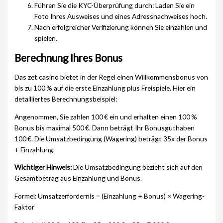
Führen Sie die KYC-Überprüfung durch: Laden Sie ein
Foto Ihres Ausweises und eines Adressnachweises hoch.
Nach erfolgreicher Verifizierung können Sie einzahlen und
spielen.
Berechnung Ihres Bonus
Das zet casino bietet in der Regel einen Willkommensbonus von
bis zu 100 % auf die erste Einzahlung plus Freispiele. Hier ein
detailliertes Berechnungsbeispiel:
Angenommen, Sie zahlen 100 € ein und erhalten einen 100 %
Bonus bis maximal 500 €. Dann beträgt Ihr Bonusguthaben
100 €. Die Umsatzbedingung (Wagering) beträgt 35x der Bonus
+ Einzahlung.
Wichtiger Hinweis:
Die Umsatzbedingung bezieht sich auf den
Gesamtbetrag aus Einzahlung und Bonus.
Formel: Umsatzerfordernis = (Einzahlung + Bonus) × Wagering-
Faktor