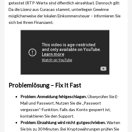
getestet (RTP-Werte sind öffentlich einsehbar). Dennoch gilt:
Da die Lizenz aus Curacao stammt, unterliegen Gewinne
möglicherweise der lokalen Einkommensteuer – informieren Sie
sich bei Ihrem Finanzamt.
Problemlösung – Fix It Fast
Problem: Anmeldung fehlgeschlagen.
Überprüfen Sie E-
Mail und Passwort. Nutzen Sie die „Passwort
vergessen“-Funktion. Falls das Konto gesperrt ist,
kontaktieren Sie den Support.
Problem: Einzahlung wird nicht gutgeschrieben.
Warten
Sie bis zu 30 Minuten. Bei Kryptowährungen prüfen Sie