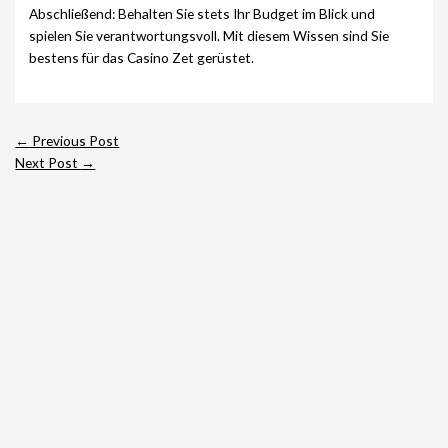
Abschließend: Behalten Sie stets Ihr Budget im Blick und
spielen Sie verantwortungsvoll. Mit diesem Wissen sind Sie
bestens für das Casino Zet gerüstet.
←
Previous Post
Next Post
→